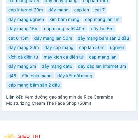
hạt mạng cat 6
dây nhảy quang
cáp lan 10m
cáp internet 20m
dây mạng
cáp lan
cat 7
dây mạng ugreen
kìm bấm mạng
cáp mạng lan 1m
dây mạng 15m
cáp mạng cat6 40m
dây lan 5m
cat 6 15m
dây mạng lan 50m
dây mạng bấm sẵn 2 đầu
dây mạng 20m
dây cáp mạng
cáp lan 50m
ugreen
kích cá điện tử
máy kích cá điện tử
cáp mạng lan
dây mạng 2m
dây mạng cat6
dây cáp lan internet 3m
rj45
đầu chia mạng
dây kết nối mạng
cáp mạng bấm sẵn 2 đầu
Liên kết:
Kem dưỡng gạo sáng mịn da Rice Ceramide
Moisturizing Cream The Face Shop (50ml)