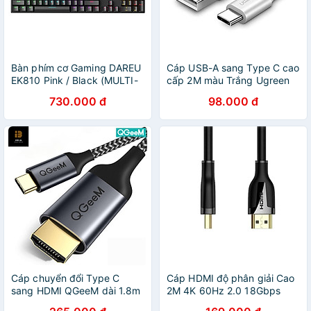
Bàn phím cơ Gaming DAREU
Cáp USB-A sang Type C cao
EK810 Pink / Black (MULTI-
cấp 2M màu Trắng Ugreen
LED, Blue/ Brown/ Red D
UC60123US288 Hàng chính
730.000 đ
98.000 đ
switch)
hãng
Cáp chuyển đổi Type C
Cáp HDMI độ phân giải Cao
sang HDMI QGeeM dài 1.8m
2M 4K 60Hz 2.0 18Gbps
4K@60Hz (tương thích cổng
màu đen Ugreen 60440