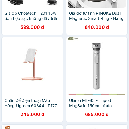
Gía đỡ Choetech T201 15w
Giá đỡ từ tính RINGKE Dual
tích hợp sạc không dây trên
Magnetic Smart Ring - Hàng
ô tô kèm 3 đầu sạc hít nam
Chính Hãng
599.000 đ
840.000 đ
châm đa năng - hàng chính
hãng
Chân đế điện thoại Màu
Ulanzi MT-85 - Tripod
Hồng Ugreen 60344 LP177
MagSafe 150cm, Auto
Hàng Chính Hãng
Open, Xoay 360° Và
245.000 đ
685.000 đ
Bluetooth Remote Thông
Minh Cho Điện Thoại - Hàng
chính hãng