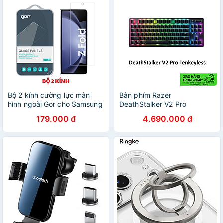
Bộ 2 kính cường lực màn
Bàn phím Razer
hình ngoài Gor cho Samsung
DeathStalker V2 Pro
Galaxy Z Fold 6/ Z Fold 7/ Z
Tenkeyless-Wireless Low
179.000 đ
4.690.000 đ
fold 8/ Z Fold 8 Ultra - Hàng
Profile Optical Gaming
Chính Hãng
Keyboard