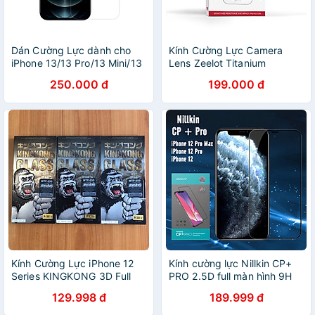
Dán Cường Lực dành cho
Kính Cường Lực Camera
iPhone 13/13 Pro/13 Mini/13
Lens Zeelot Titanium
Pro Max ANANK 3D Full
Plshield Dành Cho iPhone 13
250.000 đ
199.000 đ
Clear - Hàng Nhập Khẩu
Pro Max / 13 Pro_ Hàng
Chính Hãng
Kính Cường Lực iPhone 12
Kính cường lực Nillkin CP+
Series KINGKONG 3D Full
PRO 2.5D full màn hình 9H
Màn Trong Suốt - Hộp Sắt
cho
129.998 đ
189.999 đ
Cao Cấp - Chính Hãng WK