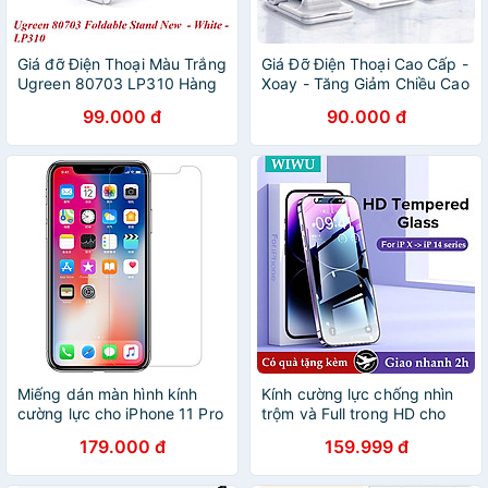
Giá đỡ Điện Thoại Màu Trắng
Giá Đỡ Điện Thoại Cao Cấp -
Ugreen 80703 LP310 Hàng
Xoay - Tăng Giảm Chiều Cao
Chính Hãng
- Có Thể Gấp Gọn - Hàng
99.000 đ
90.000 đ
Nhập Khẩu
Miếng dán màn hình kính
Kính cường lực chống nhìn
cường lực cho iPhone 11 Pro
trộm và Full trong HD cho
Max (6.5 inch) hiệu Nillkin
iPhone 16 Promax / 15 Pro
179.000 đ
159.999 đ
Amazing H+ Pro (mỏng 0.2
Max/ X/ 11/11 Pro Max/12/12
mm, vát cạnh 2.5D, chống
Pro Max/13/13 Pro