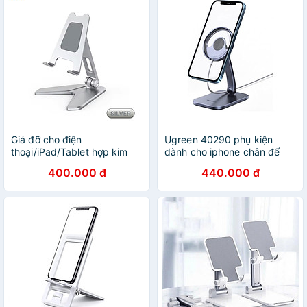
Giá đỡ cho điện
Ugreen 40290 phụ kiện
thoại/iPad/Tablet hợp kim
dành cho iphone chân đế
nhôm xếp gọn Zaki P10 -
dành cho điện thoại iphone
400.000 đ
440.000 đ
Hàng Chính Hãng
Original bằng nhôm có thể
xếp được LP472 20040290
- Hàng chính hãng