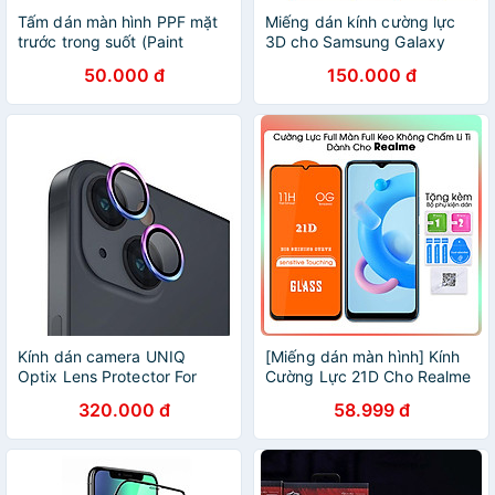
Tấm dán màn hình PPF mặt
Miếng dán kính cường lực
trước trong suốt (Paint
3D cho Samsung Galaxy
Protection Film) cho
S23 / Galaxy S23 Ultra /
50.000 đ
150.000 đ
Samsung Galaxy S10E , S10
Galaxy S23 Plus / Galaxy
, S10 Plus , S10 5G - Hàng
S23+ hiệu Kuzoom
nhập khẩu
Protective Glass - mỏng
0.3mm, vát cạnh 2.5D, độ
cứng 9H, viền cứng mỏng -
Hàng nhập khẩu
Kính dán camera UNIQ
[Miếng dán màn hình] Kính
Optix Lens Protector For
Cường Lực 21D Cho Realme
iPhone 14/ 14 Plus bảo vệ
C25 C21 8 8 Pro C11 C17 C3
320.000 đ
58.999 đ
ống kính khỏi bụi, trầy xước,
C3i C20 C2 Q2 Pro X7 Pro
dấu vân tay Hàng Chính
Full Màn Full Keo SIÊU BỀN,
Hãng
SIÊU CỨNG, ÔM SÁT MÁY-
Hàng Chính Hãng