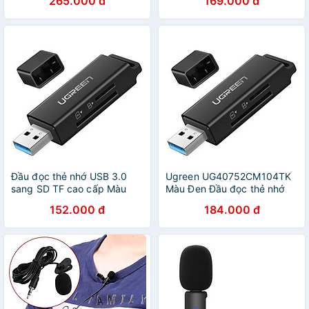
265.000 đ
169.000 đ
Thunderbolt 3) cho iPad
ED030 Hàng Chính Hãng
Pro,MacBook Pro 2018
iMac,Galaxy S9 Note9 S8
HDMI Type C-Hàng Chính
Hãng
Đầu đọc thẻ nhớ USB 3.0
Ugreen UG40752CM104TK
sang SD TF cao cấp Màu
Màu Đen Đầu đọc thẻ nhớ
Đen Ugreen 40752 CM104
USB 3.0 sang SD TF cao
152.000 đ
184.000 đ
Hàng Chính Hãng
cấp - HÀNG CHÍNH HÃNG