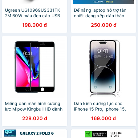
Ugreen UG10969US331TK
Đế nâng laptop hỗ trợ tản
2M 60W màu đen cáp USB
nhiệt dạng xếp dán thân
type C dẹp mạ nickel chống
máy Baseus SLIM
198.000 đ
250.000 đ
nhiễu - HÀNG CHÍNH HÃNG
KICKSTAND - Hàng chính
hãng
Miếng dán màn hình cường
Dán kính cường lực cho
lực Mipow Kingbull HD dành
iPhone 15 Pro, Iphone 15,
cho iPhone
iPhone 15 Plus, iPhone 15
228.020 đ
169.000 đ
Pro Max Nillkin Amazing H+
Pro (mỏng 0.2 mm, vát
cạnh, chống trầy, chống va
đập - Hàng chính hãng