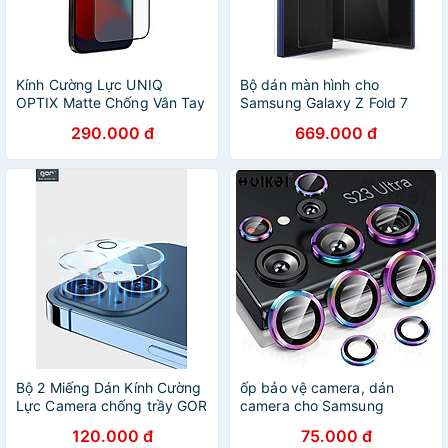
Kính Cường Lực UNIQ
Bộ dán màn hình cho
OPTIX Matte Chống Vân Tay
Samsung Galaxy Z Fold 7
dành cho iPhone 14 Promax/
RINGKE 3-in-1 Protector Pro
290.000 đ
669.000 đ
14 Pro/ 14 Plus/ 14_ Hàng
- Hàng Chính Hãng
Chính Hãng
Bộ 2 Miếng Dán Kính Cường
ốp bảo vệ camera, dán
Lực Camera chống trầy GOR
camera cho Samsung
cho iPhone 13 Mini / 13 / 13
Galaxy S23 Ultra cao cấp -
120.000 đ
75.000 đ
Pro / 13 Pro Max - Hàng
Hàng chính hãng