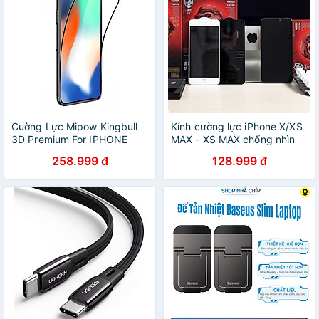
Cuờng Lực Mipow Kingbull
Kính cường lực iPhone X/XS
3D Premium For IPHONE
MAX - XS MAX chống nhìn
X/XS/11 Pro - Hàng Chính
trộm WK Kingkong 4D -
258.999 đ
128.999 đ
Hãng
Hàng chính hãng