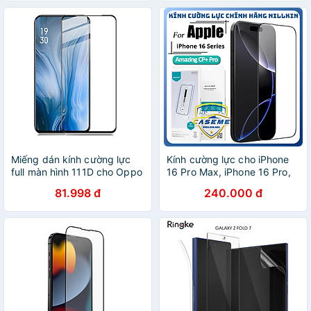
Miếng dán kính cường lực
Kính cường lực cho iPhone
full màn hình 111D cho Oppo
16 Pro Max, iPhone 16 Pro,
Reno hiệu HOTCASE (siêu
iPhone 16 Plus, iPhone 16
81.998 đ
240.000 đ
mỏng chỉ 0.3mm, độ trong
hiệu NillkinAmazing CP+ Pro
tuyệt đối, bo cong bảo vệ
full màn hình, chống vân tay,
viền, độ cứng 9H) - Hàng
chống vỡ, chống xước cao
nhập khẩu
cấp - Hàng chính hãng