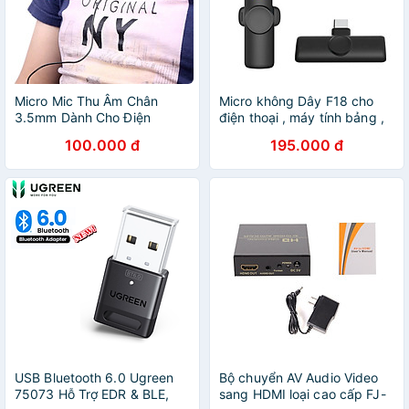
Micro Mic Thu Âm Chân
Micro không Dây F18 cho
3.5mm Dành Cho Điện
điện thoại , máy tính bảng ,
Thoại, Máy Quay, Máy Trợ
android , ios chất lượng cao
100.000 đ
195.000 đ
Giảng - Hàng Nhập Khẩu
- hàng nhập khẩu
USB Bluetooth 6.0 Ugreen
Bộ chuyển AV Audio Video
75073 Hỗ Trợ EDR & BLE,
sang HDMI loại cao cấp FJ-