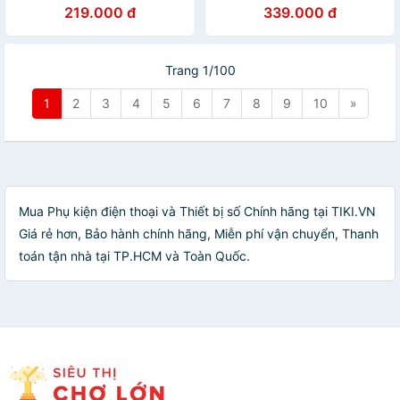
Cắm Là Dùng (Plug & Play)
HA1308 - Hàng Nhập Khẩu
219.000 đ
339.000 đ
Trên Windows 11/10/8.1 –
Tương Thích Tai Nghe, Bàn
Phím, Chuột, Loa, Máy In-
Hàng Chính Hãng
Trang 1/100
1
2
3
4
5
6
7
8
9
10
»
Mua Phụ kiện điện thoại và Thiết bị số Chính hãng tại TIKI.VN
Giá rẻ hơn, Bảo hành chính hãng, Miễn phí vận chuyển, Thanh
toán tận nhà tại TP.HCM và Toàn Quốc.