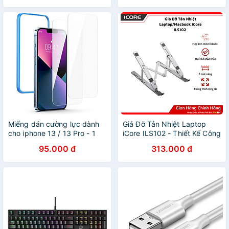
Chính Hãng
Miếng dán cường lực dành
Giá Đỡ Tản Nhiệt Laptop
cho iphone 13 / 13 Pro - 1
iCore ILS102 - Thiết Kế Công
miếng Ugreen 80966 1pcs
Thái Học, Tản Nhiệt Hiệu
95.000 đ
313.000 đ
6.1inch SP194 hàng chính
Quả - Hàng chính hãng
hãng