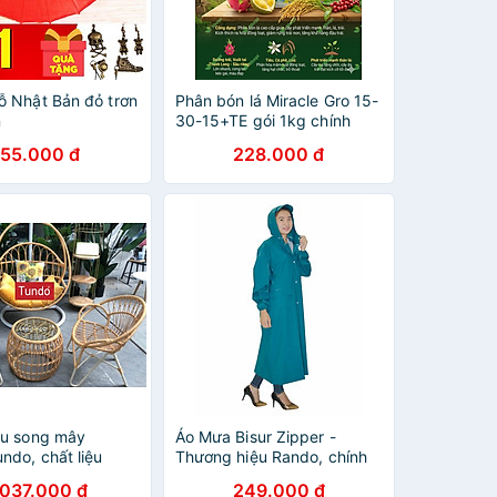
ỗ Nhật Bản đỏ trơn
Phân bón lá Miracle Gro 15-
n
30-15+TE gói 1kg chính
hiệu Tân Qui
155.000 đ
228.000 đ
đu song mây
Áo Mưa Bisur Zipper -
ndo, chất liệu
Thương hiệu Rando, chính
t
hãng, cao cấp - APPS-53
.037.000 đ
249.000 đ