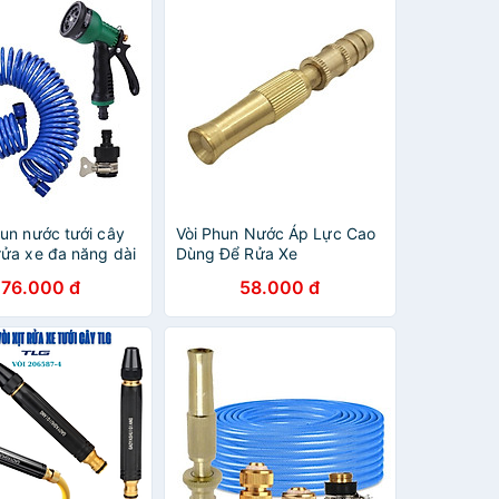
hun nước tưới cây
Vòi Phun Nước Áp Lực Cao
rửa xe đa năng dài
Dùng Để Rửa Xe
ét (dây màu ngẫu
276.000 đ
58.000 đ