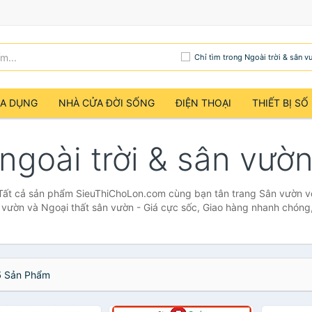
Chỉ tìm trong Ngoài trời & sân v
IA DỤNG
NHÀ CỬA ĐỜI SỐNG
ĐIỆN THOẠI
THIẾT BỊ SỐ
ngoài trời & sân vườ
 Tất cả sản phẩm SieuThiChoLon.com cùng bạn tân trang Sân vườn v
vườn và Ngoại thất sân vườn - Giá cực sốc, Giao hàng nhanh chóng
5
Sản Phẩm