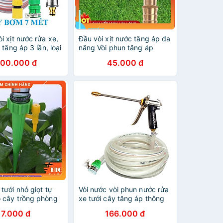
i xịt nước rửa xe,
Đầu vòi xịt nước tăng áp đa
 tăng áp 3 lần, loại
năng Vòi phun tăng áp
 206701-2 đầu
bằng đồng tưới cây - rửa
00.000 đ
45.000 đ
,nối vàng+ tặng
xe cực mạnh - 3 chế độ
á
206587
tưới nhỏ giọt tự
Vòi nước vòi phun nước rửa
 cây trồng phòng
xe tưới cây tăng áp thông
06801
minh + bộ dây bơm nước
7.000 đ
166.000 đ
cao cấp TLG loạI 10m - dây