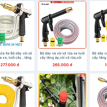
Rửa Xe️ Bộ dây vòi xịt
Bộ dây và vòi xịt rửa xe tưới
Bộ dây và
a xe, tưới cây , tăng
cây tăng áp,vòi xịt rửa,vòi
cây tăng 
n, loại 20m 206319
tưới cây 810-2498 (dây
tưới cây
277.000 đ
265.000 đ
 + đai
xám- cút nối xanh)
vàng dẹt-