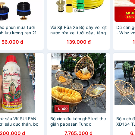
éc phun mưa tưới
Vòi Xịt Rửa Xe️ Bộ dây vòi xịt
Dù cán g
nh lưu lượng ren 21
nước rửa xe, tưới cây , tăng
- Winz.v
0
áp 3 lần, loại 7m, 10m
56.000 đ
139.000 đ
206587 cút sập, nối PE
trừ sâu VK-SULFAN
Bộ xích đu kèm ghế lười thư
Bộ xích 
trị sâu đục thân, bọ
giãn papasan Tundo
XĐ164 Tu
 xanh, rệp sáp, tuyến
Khung Sắ
200.000 đ
7.765.000 đ
6
ên nhiều loại cây