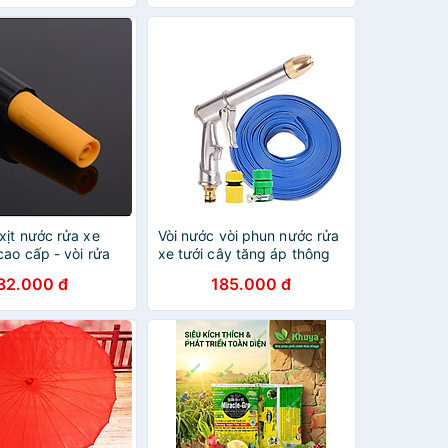
trắng 318498-1
xịt nước rửa xe
Vòi nước vòi phun nước rửa
cao cấp - vòi rửa
xe tưới cây tăng áp thông
ới cây đa năng,vòi
minh + bộ dây bơm nước
32.000 đ
185.000 đ
lục nước 206622
cao cấp TLG 206810 đầu
đồng,nối đen