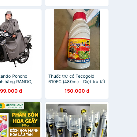
Rando Poncho
Thuốc trừ cỏ Tecogold
nh hãng RANDO,
610EC (480ml) - Diệt trừ tất
cả các loại cỏ trên ruộng
199.000 đ
150.000 đ
lúa