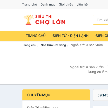
Trang chủ
Danh mục
Giới thiệu
Liên hệ
TRANG CHỦ
ĐIỆN TỬ - ĐIỆN LẠNH
ĐIỆN G
Ngoài trời & sân vườn
Trang chủ
Nhà Cửa Đời Sống
Ngoài trời & sân vườn -
Dụng cụ làm 
CHUYÊN MỤC
59.14
Điện Tử - Điện Lạnh