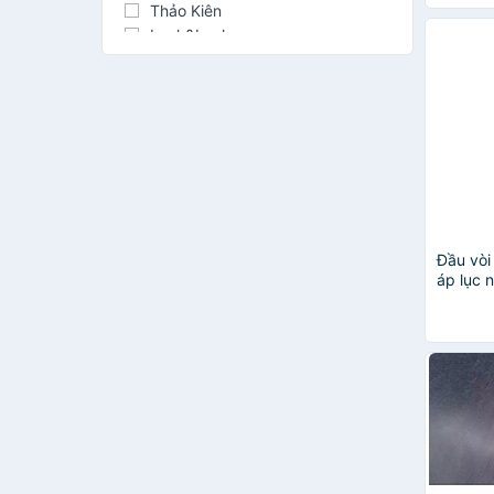
Thảo Kiên
Lock&Lock
HITEX VIETNAM
Muji
Bosch
MINIIN
Nikita
H&M
Thanh Long
Deli
FaSoLa
Đầu vòi
Forever 21
áp lục 
206812
HIỆU HUẤN
Motowolf
SEIWAPRO
Thành Đạt
Uncle Bill's
Winwinshop88
YODY
DandiHome