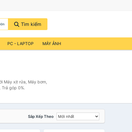
Tìm kiếm
ườn
PC - LAPTOP
MÁY ẢNH
n
ới Máy xịt rửa, Máy bơm,
, Trả góp 0%.
Sắp Xếp Theo