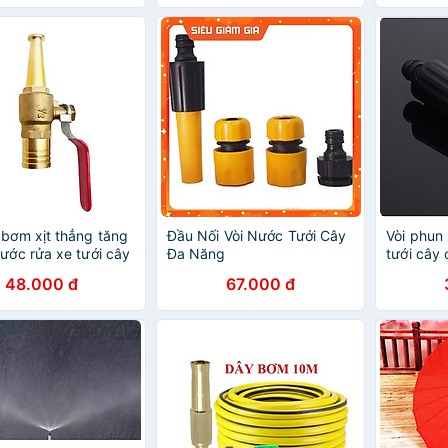
 bơm xịt thẳng tăng
Đầu Nối Vòi Nước Tưới Cây
Vòi phun 
nước rửa xe tưới cây
Đa Năng
tưới cây 
xe,vòi tư
48.000 đ
67.000 đ
tăng áp 