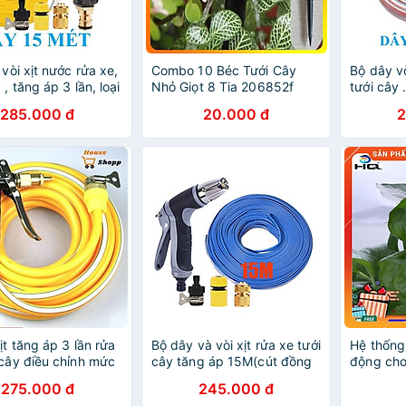
 vòi xịt nước rửa xe,
Combo 10 Béc Tưới Cây
Bộ dây vò
 , tăng áp 3 lần, loại
Nhỏ Giọt 8 Tia 206852f
tưới cây .
6319 đầu đồng, cút
7m, 10m
285.000 đ
20.000 đ
2
i nhựa đen
đồng,cút
móc kho
ịt tăng áp 3 lần rửa
Bộ dây và vòi xịt rửa xe tưới
Hệ thống 
 cây điều chỉnh mức
cây tăng áp 15M(cút đồng
động cho
ết kiệm nước đa
nối 713-1) 206817
khách 2
275.000 đ
245.000 đ
06400