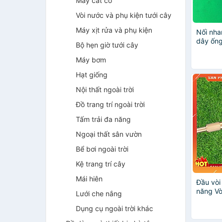
Máy cắt cỏ
Vòi nước và phụ kiện tưới cây
Máy xịt rửa và phụ kiện
Nối nha
dây ốn
Bộ hẹn giờ tưới cây
hoặc 2
hay rửa
Máy bơm
Hạt giống
Nội thất ngoài trời
Đồ trang trí ngoài trời
Tấm trải đa năng
Ngoại thất sân vườn
Bể bơi ngoài trời
Kệ trang trí cây
Mái hiên
Đầu vòi
năng Vò
Lưới che nắng
bằng đồ
Dụng cụ ngoài trời khác
xe cực 
20658