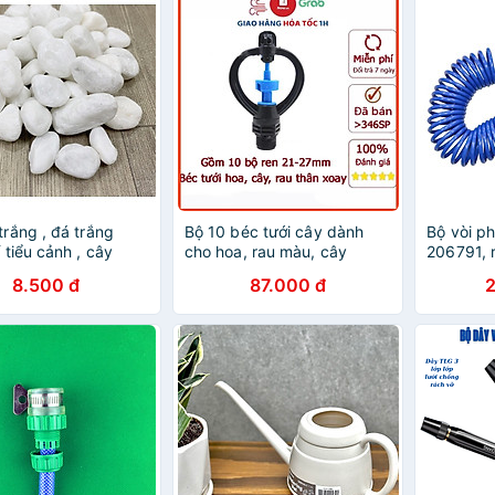
trắng , đá trắng
Bộ 10 béc tưới cây dành
Bộ vòi p
í tiểu cảnh , cây
cho hoa, rau màu, cây
206791, 
hồ cá
con,...ren ngoài 21-27 mm
10. 15 m
8.500 đ
87.000 đ
thân xoay 206851-1b
nhiên)