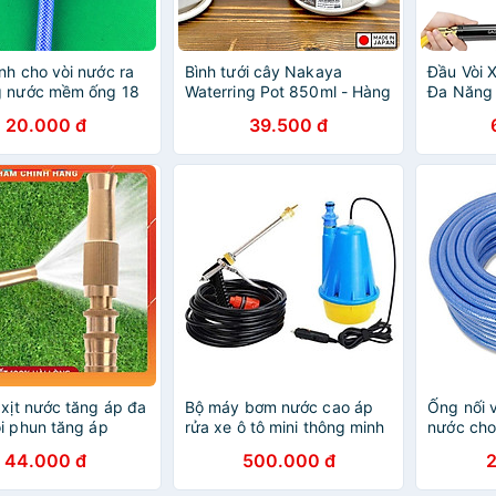
nh cho vòi nước ra
Bình tưới cây Nakaya
Đầu Vòi 
g nước mềm ống 18
Waterring Pot 850ml - Hàng
Đa Năng
7mm dùng tưới cây
nhập khẩu nội địa Nhật Bản
Để Rửa Xe
20.000 đ
39.500 đ
 xe
Chỉnh Đư
Ra 20658
 xịt nước tăng áp đa
Bộ máy bơm nước cao áp
Ống nối 
i phun tăng áp
rửa xe ô tô mini thông minh
nước cho
ng tưới cây - rửa
TI6509
phun nướ
44.000 đ
500.000 đ
mạnh - 3 chế độ
206576 (
7