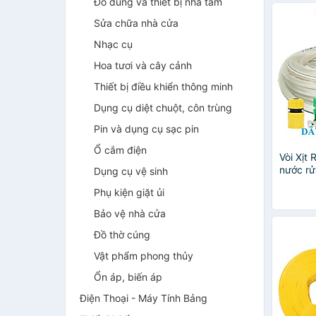
Đồ dùng và thiết bị nhà tắm
Sửa chữa nhà cửa
Nhạc cụ
Hoa tươi và cây cảnh
Thiết bị điều khiển thông minh
Dụng cụ diệt chuột, côn trùng
Pin và dụng cụ sạc pin
Ổ cắm điện
Vòi Xịt 
nước rử
Dụng cụ vệ sinh
áp 3 lầ
Phụ kiện giặt ủi
cút sập,
Bảo vệ nhà cửa
Đồ thờ cúng
Vật phẩm phong thủy
Ổn áp, biến áp
Điện Thoại - Máy Tính Bảng