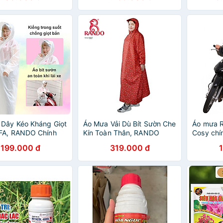
Dây Kéo Kháng Giọt
Áo Mưa Vải Dù Bít Sườn Che
Áo mưa 
FA, RANDO Chính
Kín Toàn Thân, RANDO
Cosy chí
ó Kiếng Che Mặt,
Chính Hãng, Phản Quang
cao cấp
199.000 đ
319.000 đ
n 1 Người Mặc, Nhẹ
An Toàn Sau Lưng Áo, Bền
Thời Trang
Bỉ Không Thấm Nước