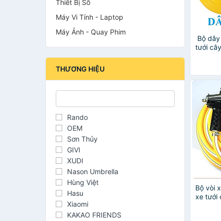
Thiết Bị Số
Máy Vi Tính - Laptop
Máy Ảnh - Quay Phim
️ Bộ dây
tưới cây
15m 20
đồng nố
THƯƠNG HIỆU
Rando
OEM
Sơn Thủy
GIVI
XUDI
Nason Umbrella
Hùng Việt
Bộ vòi x
Hasu
xe tưới
Xiaomi
nước ti
năng 2
KAKAO FRIENDS