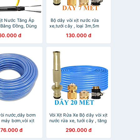
Xịt Nước Tăng Áp
️️ Bộ dây vòi xịt nước rửa
 Bằng Đồng, Dùng
xe,tưới cây , loại 3m,5m
, Tưới Rau,... Điều
206587 đầu đồng,cút
60.000 đ
130.000 đ
ợc Tia Nước Phun
đồng,nối đồng+ đai
7-4 (đen)
vòi nước,dây bơm
Vòi Xịt Rửa Xe️ Bộ dây vòi xịt
 máy bơm,vòi xịt
nước rửa xe, tưới cây , tăng
c rửa xe,tưới cây
áp 3 lần, loại 20m 206587
276.000 đ
290.000 đ
xanh)
đầu đồng, cút đồng