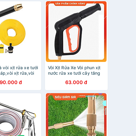
 vòi xịt rửa xe tưới
Vòi Xịt Rửa Xe️ Vòi phun xịt
áp,vòi xịt rửa,vòi
nước rửa xe tưới cây tăng
 810-2621-1 (dây
áp lực 206660
190.000 đ
63.000 đ
 cút nối đen)