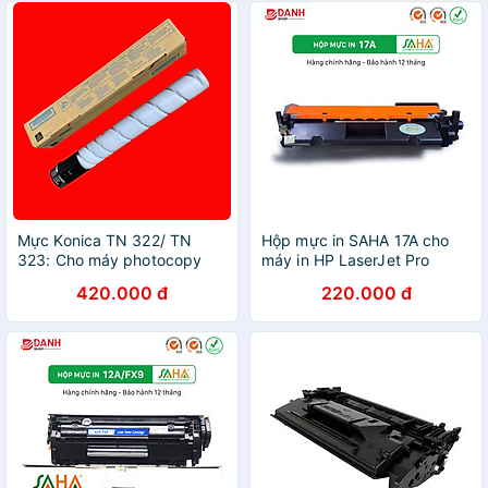
6500/ 7000/ 7001/ 7500/
7502/ 8000/ 8001/ 9001/
9002 - Hàng Chính Hãng
Mực Konica TN 322/ TN
Hộp mực in SAHA 17A cho
323: Cho máy photocopy
máy in HP LaserJet Pro
Konica Minolta Bizhub 227/
M101 / M102, MFP M130 -
420.000 đ
220.000 đ
287/ 367 / 224 / 284 / 364 (
Hàng chính hãng
Hàng nhập khẩu )