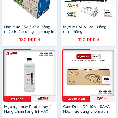
Hộp mực 85A / 35A (hàng
Mực in SAHA 12A - Hàng
nhập khẩu) dùng cho máy in
chính hãng
HP Laser P1005, 1006, 1102
130.000 đ
120.000 đ
và Canon LBP 6000,
MF3010, 6030 - Cartridge
CB435A / CE285A mới 100%
Mực nạp máy Photocopy /
Cụm Drum DR-19A - SAHA -
Hàng chính hãng InkMAX
Hộp mực dùng cho máy in
IM-PK-679C - nạp được cho
HP: LaserJet Pro M101,