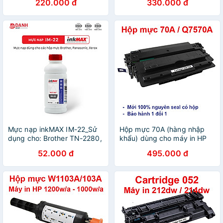
220.000 đ
330.000 đ
các dòng máy Photocopy
M102, M103, M104 / MFP –
Kyocera Mita: TK-675 / 678 /
M130, M132
679: KM 2540, 2560, 3040,
3060, 300i, TK-715 / 717 /
718
Mực nạp inkMAX IM-22_Sử
Hộp mực 70A (hàng nhập
dụng cho: Brother TN-2280,
khẩu) dùng cho máy in HP
TN-2385. Panasonic KX-FA
Laserjet M5025, M5035,
52.000 đ
495.000 đ
88, KX-FAT 92, 411. Xerox
M5035x - Cartridge
P255D, P265D, Hàng chính
Q7570A - 16A mới 100%
hãng
[Full Box]