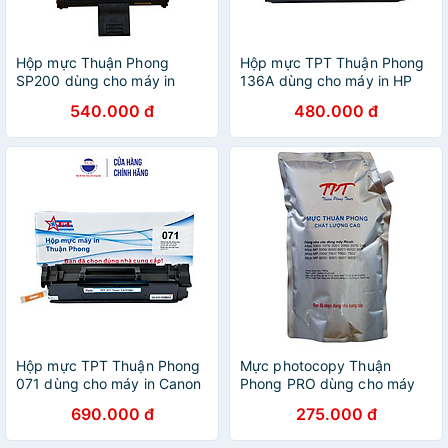
Hộp mực Thuận Phong
Hộp mực TPT Thuận Phong
SP200 dùng cho máy in
136A dùng cho máy in HP
Ricoh SP 200/ 201/ 200S/
LJ M211 / MFP M236 - Hàng
540.000 đ
480.000 đ
202SN/ 203SF/ 203SFN/
Chính Hãng
210/ 210SU/ 212SFNw/
212SFw - Hàng Chính Hãng
Hộp mực TPT Thuận Phong
Mực photocopy Thuận
071 dùng cho máy in Canon
Phong PRO dùng cho máy
LBP 120 series / Canon MF
Ricoh Aficio 1060/ 1075/
690.000 đ
275.000 đ
270 series - Hàng Chính
2051/ 2060/ 2075/ MP
Hãng
5500/ 6000/ 6001/ 6002/