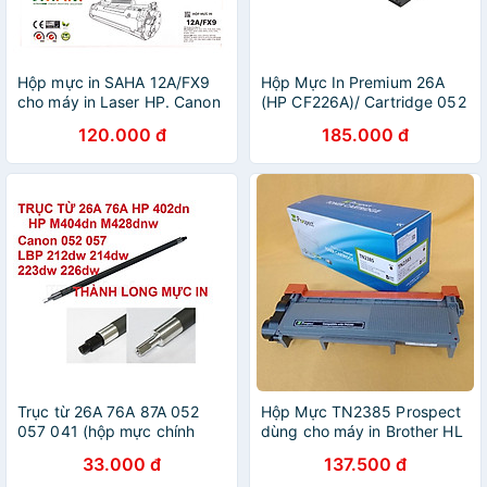
Hộp mực in SAHA 12A/FX9
Hộp Mực In Premium 26A
cho máy in Laser HP. Canon
(HP CF226A)/ Cartridge 052
- Hàng chính hãng
- Hàng Nhập Khẩu
120.000 đ
185.000 đ
Trục từ 26A 76A 87A 052
Hộp Mực TN2385 Prospect
057 041 (hộp mực chính
dùng cho máy in Brother HL
hãng) dành cho HP M402d
L2321D, 2361DN, 2366DW,
33.000 đ
137.500 đ
M402n M420dw M426
L2520D, L2701DW in 2600