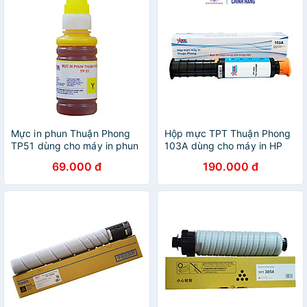
Mực in phun Thuận Phong
Hộp mực TPT Thuận Phong
TP51 dùng cho máy in phun
103A dùng cho máy in HP
Epson L800 / L801 / L810 /
Neverstop Laser 1000 / MFP
69.000 đ
190.000 đ
L850 - Hàng Chính Hãng
1200 - Hàng Chính Hãng