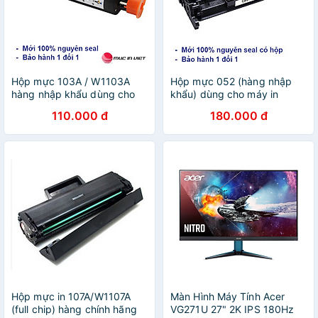
Hộp mực 103A / W1103A
Hộp mực 052 (hàng nhập
hàng nhập khẩu dùng cho
khẩu) dùng cho máy in
máy in HP Neverstop Laser
Canon LBP 212dw, LBP
110.000 đ
180.000 đ
1000A, 1000W, 1200A,
214dw, MF426dw,
1200W mới 100% [Fullbox]
MF424dw, MF421dw, LBP
215x, MF429x - Cartridge
CRG 052 - 26A mới 100%
[Fullbox]
Hộp mực in 107A/W1107A
Màn Hình Máy Tính Acer
(full chip) hàng chính hãng
VG271U 27" 2K IPS 180Hz