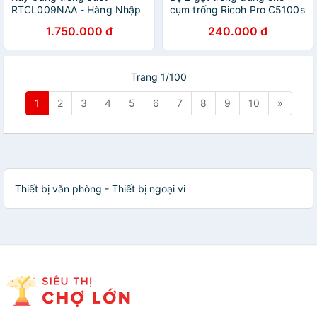
RTCL009NAA - Hàng Nhập
cụm trống Ricoh Pro C5100s
Khẩu cho máy in thẻ nhựa
| C5110 | C5200 | C5210 |
1.750.000 đ
240.000 đ
C7100 | C651EX | C751EX |
MPC6502 | C8002 | C6503
| C8003 ( HA - Hàng nhập
khẩu )
Trang 1/100
1
2
3
4
5
6
7
8
9
10
»
Thiết bị văn phòng - Thiết bị ngoại vi