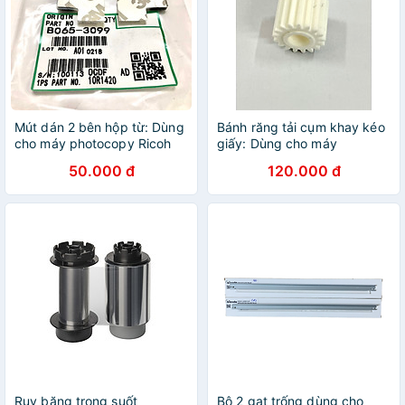
Mút dán 2 bên hộp từ: Dùng
Bánh răng tải cụm khay kéo
cho máy photocopy Ricoh
giấy: Dùng cho máy
1060/ 1075/ 2060/ 2075/
photocopy Ricoh 8000/
50.000 đ
120.000 đ
6500/ 7500/ 8000/ 6001/
8001 ( HA - Hàng nhập khẩu
8001/9001/ 6002/
)
6502/9002/ 6503/7503 (
HA - Hàng nhập khẩu )
Ruy băng trong suốt
Bộ 2 gạt trống dùng cho