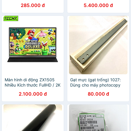
Viettoner dùng cho máy in
(VG271U M3)
285.000 đ
5.400.000 đ
HP LaserJet 107a, 107w,
(UM.HV1SV.301) - Hàng
135a, 135w, 137a, 137w -
Chính Hãng
Cartridge 107A/W1107A mới
100% [Fullbox]
Màn hình di động ZX1505
Gạt mực (gạt trống) 1027:
Nhiều Kích thước FullHD / 2K
Dùng cho máy photocopy
cho máy tính , laptop ,
Ricoh 1027 | 2022 | 2027 |
2.100.000 đ
80.000 đ
smartphone
3025 | 3030 | MP 2352 |
2510 | 2550 | 2851 | 2852 |
3010 | 3350 | 3351 | 3352 |
2553 | 3053 | 3353 ( HA -
Hàng nhập khẩu )