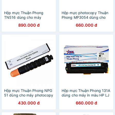
Hộp mực Thuận Phong
Hộp mực photocopy Thuận
TN516 dùng cho máy
Phong MP3054 dùng cho
photocopy Konica Minolta
máy RICOH MP 2554/ 2555/
890.000 đ
660.000 đ
bizhub 458e / 558e / 658e
3054/ 3055/ 3554/ 3555 -
- Hàng Chính Hãng
Hàng Chính Hãng
Hộp mực Thuận Phong NPG
Hộp mực Thuận Phong 131A
51 dùng cho máy photocopy
dùng cho máy in màu HP LJ
Canon IR 2520 / 2525 /
M251/ 276/ CP1215/ 1515/
430.000 đ
660.000 đ
2530 - Hàng Chính Hãng
1525/ Canon LBP 5050/
8050 - Hàng Chính Hãng