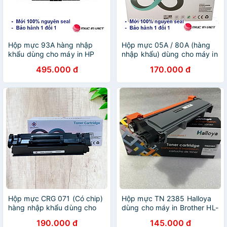
Hộp mực 93A hàng nhập
Hộp mực 05A / 80A (hàng
khẩu dùng cho máy in HP
nhập khẩu) dùng cho máy in
Pro M435NW, M701, M706 -
HP Pro 400 M401, M425,
495.000 đ
170.000 đ
Cartridge CZ192A -
P2035, P2055 - Canon LBP
Cartridge 93A mới 100%
251DW, 252DW, MF416DW -
[Fullbox]
Cartridge CE505A - CF280A
Hộp mực CRG 071 (Có chip)
Hộp mực TN 2385 Halloya
hàng nhập khẩu dùng cho
dùng cho máy in Brother HL-
máy in LBP 120 / 121dn /
L2321D, HL-2361DN, HL-
190.000 đ
145.000 đ
122dw / MF272dw /
2366DW, MFC-L2701D,