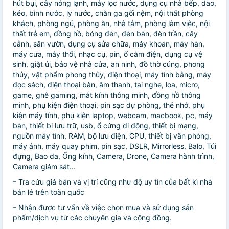
hút bụi, cây nóng lạnh, máy lọc nước, dụng cụ nhà bếp, dao,
kéo, bình nước, ly nước, chăn ga gối nệm, nội thất phòng
khách, phòng ngủ, phòng ăn, nhà tắm, phòng làm việc, nội
thất trẻ em, đồng hồ, bóng đèn, đèn bàn, đèn trần, cây
cảnh, sân vườn, dụng cụ sửa chữa, máy khoan, máy hàn,
máy cưa, máy thổi, nhạc cụ, pin, ổ cắm điện, dụng cụ vệ
sinh, giặt ủi, bảo vệ nhà cửa, an ninh, đồ thờ cúng, phong
thủy, vật phẩm phong thủy, điện thoại, máy tính bảng, máy
đọc sách, điện thoại bàn, âm thanh, tai nghe, loa, micro,
game, ghê gaming, mắt kính thông minh, đồng hồ thông
minh, phụ kiện điện thoại, pin sạc dự phòng, thẻ nhớ, phụ
kiện máy tính, phụ kiện laptop, webcam, macbook, pc, máy
bàn, thiết bị lưu trữ, usb, ổ cứng di động, thiết bị mạng,
nguồn máy tính, RAM, bộ lưu điện, CPU, thiết bị văn phòng,
máy ảnh, máy quay phim, pin sạc, DSLR, Mirrorless, Balo, Túi
đựng, Bao da, Ống kính, Camera, Drone, Camera hành trình,
Camera giám sát...
– Tra cứu giá bán và vị trí cũng như độ uy tín của bất kì nhà
bán lẻ trên toàn quốc
– Nhận được tư vấn về việc chọn mua và sử dụng sản
phẩm/dịch vụ từ các chuyên gia và cộng đồng.