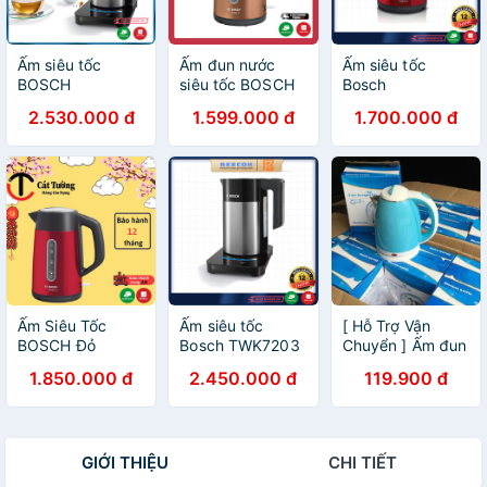
Ấm siêu tốc
Ấm đun nước
Ấm siêu tốc
BOSCH
siêu tốc BOSCH
Bosch
TWK7203 dung
TWK4P439 1.7L
TWK3P424 màu
2.530.000 đ
1.599.000 đ
1.700.000 đ
tích 1,7 lít vỏ thép
Màu vàng đồng
đỏ dung tích 1,7
cách nhiệt an
[nhập Đức chính
lít
toàn
hãng]
Ấm Siêu Tốc
Ấm siêu tốc
[ Hỗ Trợ Vận
BOSCH Đỏ
Bosch TWK7203
Chuyển ] Ấm đun
TWK4P434 1.7L
dung tích 1,7 lít
nước siêu tốc
1.850.000 đ
2.450.000 đ
119.900 đ
Hàng Chính Hãng
vỏ thép an toàn
1.8L 2 lớp (chống
nóng)
GIỚI THIỆU
CHI TIẾT