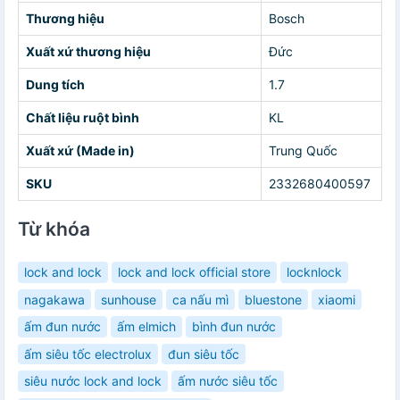
Thương hiệu
Bosch
Xuất xứ thương hiệu
Đức
Dung tích
1.7
Chất liệu ruột bình
KL
Xuất xứ (Made in)
Trung Quốc
SKU
2332680400597
Từ khóa
lock and lock
lock and lock official store
locknlock
nagakawa
sunhouse
ca nấu mì
bluestone
xiaomi
ấm đun nước
ấm elmich
bình đun nước
ấm siêu tốc electrolux
đun siêu tốc
siêu nước lock and lock
ấm nước siêu tốc