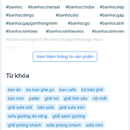
#banhoc #banhocchansat #banhocchobe #banhocdep
#banhocdergo #banhocdoi #banhocgap
#banhocgapgonthongminh #banhocgo #banhocsinh
#banhocsinhdep #banhocsinhtieuhoc #banhocsinhvien
#banhocthongminh #banhocthongminhdergo #ban
Giá BBTF
Xem thêm thông tin sản phẩm
Từ khóa
bàn ăn
bo ban ghe go
ban cafe
bộ bàn ghế
bàn tròn
pallet
ghế hơi
ghế tình yêu
nội thất
ghế sofa lười
bàn sofa
ghế sofa mini
sofa giường đa năng
ghế salon giường
ghế phòng khách
sofa phòng khách
sofa mini