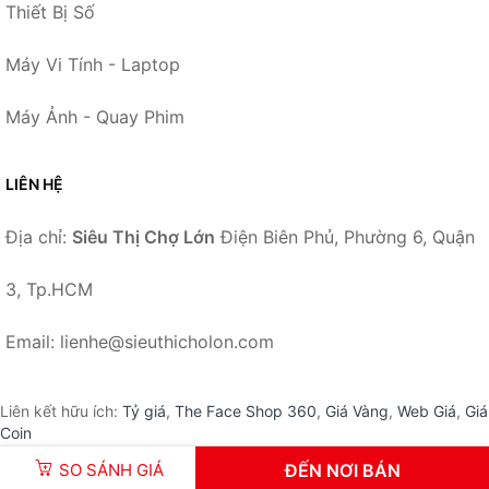
Thiết Bị Số
Máy Vi Tính - Laptop
Máy Ảnh - Quay Phim
LIÊN HỆ
Địa chỉ:
Siêu Thị Chợ Lớn
Điện Biên Phủ, Phường 6, Quận
3, Tp.HCM
Email: lienhe@sieuthicholon.com
Liên kết hữu ích:
Tỷ giá
,
The Face Shop 360
,
Giá Vàng
,
Web Giá
,
Giá
Coin
SO SÁNH GIÁ
ĐẾN NƠI BÁN
© 2026 –
SieuThiChoLon.com
-
Siêu Thị Chợ Lớn
.