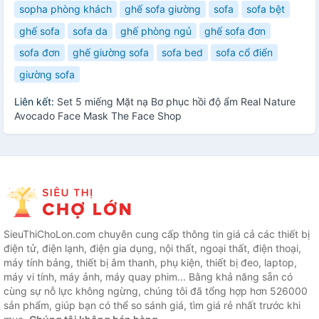
sopha phòng khách
ghế sofa giường
sofa
sofa bệt
ghế sofa
sofa da
ghế phòng ngủ
ghế sofa đơn
sofa đơn
ghế giường sofa
sofa bed
sofa cổ điển
giường sofa
Liên kết:
Set 5 miếng Mặt nạ Bơ phục hồi độ ẩm Real Nature
Avocado Face Mask The Face Shop
SieuThiChoLon.com chuyên cung cấp thông tin giá cả các thiết bị
điện tử, điện lạnh, điện gia dụng, nội thất, ngoại thất, điện thoại,
máy tính bảng, thiết bị âm thanh, phụ kiện, thiết bị đeo, laptop,
máy vi tính, máy ảnh, máy quay phim... Bằng khả năng sẵn có
cùng sự nỗ lực không ngừng, chúng tôi đã tổng hợp hơn 526000
sản phẩm, giúp bạn có thể so sánh giá, tìm giá rẻ nhất trước khi