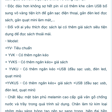
- Độc đáo hơn không sợ hết pin vì có thêm khe cắm USB bổ
sung vô vàng tiện ích để gắn sạc điện thoại, gắn đèn led đọc
sách, gắn quạt mini làm mát,...
- Đối với ai yêu thích đọc sách lại có thêm giá sách siêu tiện
dụng để đọc sách thoải mái.
- Model:
+YV- Tiêu chuẩn
+ YVK - Có thêm ngăn kéo
+ YVKS - Có thêm ngăn kéo+ giá sách
+ YVKU - Có thêm ngăn kéo +USB (đầu sạc usb, đèn led,
quạt mini)
+YVKUS - Có thêm ngăn kéo+ giá sách +USB (đầu sạc usb,
đèn led, quạt mini)
- Chất liệu: mặt bàn phủ melamin cao cấp giả vân gỗ chống
nước và trầy trong quá trình sử dụng. Chân làm từ kim loại
nhôm màu sáng bóng tạo nên sự sang trọng, hiện đại bền