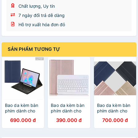
Chất lượng, Uy tín
7 ngày đổi trả dễ dàng
Hỗ trợ xuất hóa đơn đỏ
SẢN PHẨM TƯƠNG TỰ
Bao da kèm bàn
Bao da kèm bàn
Bao da kèm bàn
phím dành cho
phím dành cho
phím dành cho
iPad Pro M2 12.9
Samsung Galaxy
Samsung Galaxy
690.000 đ
390.000 đ
700.000 đ
2022, Pro M1
Tab A7 Lite SM-
Tab S9 Ultra, Tab
12.9 2021, Pro
T225, Tab A7
S9 Plus, Tab S9,
12.9 2020, Pro
SM-T505, Tab
Bluetooth