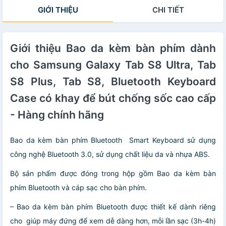
12.9 2018, Pro
A8 T295 2019
Keyboard Case
GIỚI THIỆU
CHI TIẾT
12.9 2017/ 2015,
Bluetooth
có khay để bút
Bluetooth
Keyboard Case
chống sốc cao
Keyboard Case
có khay để bút
cấp - Hàng chính
có khay để bút
chống sốc cao
hãng
chống sốc cao
Giới thiệu Bao da kèm bàn phím dành
cấp - Hàng chính
cấp - Hàng chính
hãng
cho Samsung Galaxy Tab S8 Ultra, Tab
hãng
S8 Plus, Tab S8, Bluetooth Keyboard
Case có khay để bút chống sốc cao cấp
- Hàng chính hãng
Bao da kèm bàn phím Bluetooth Smart Keyboard sử dụng
công nghệ Bluetooth 3.0, sử dụng chất liệu da và nhựa ABS.
Bộ sản phẩm được đóng trong hộp gồm Bao da kèm bàn
phím Bluetooth và cáp sạc cho bàn phím.
– Bao da kèm bàn phím Bluetooth được thiết kế dành riêng
cho giúp máy đứng để xem dễ dàng hơn, mỗi lần sạc (3h-4h)