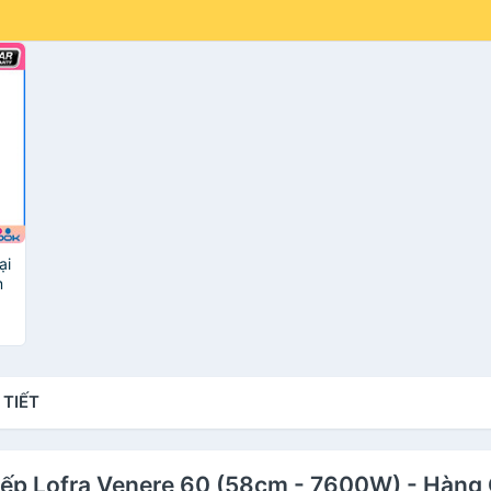
ại
m
h
 TIẾT
Bếp Lofra Venere 60 (58cm - 7600W) - Hàng