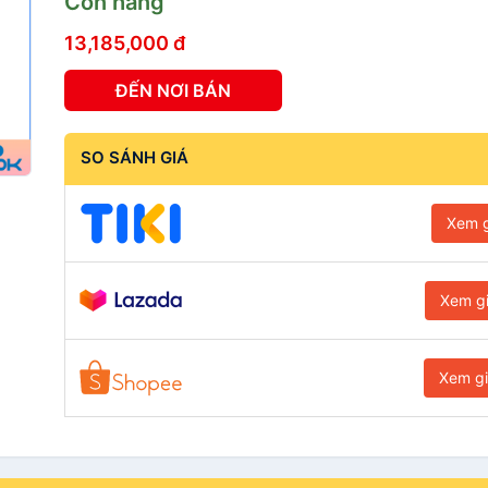
Còn hàng
13,185,000 đ
ĐẾN NƠI BÁN
SO SÁNH GIÁ
Xem g
Xem g
Xem g