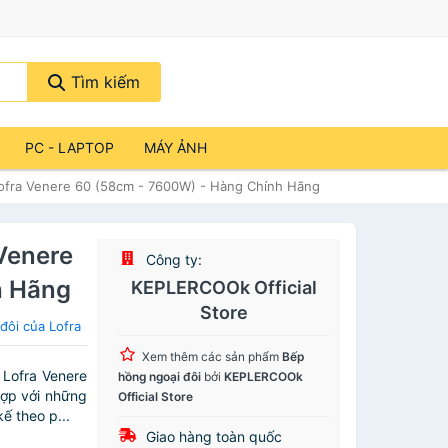
Tìm kiếm
PC - LAPTOP
MÁY ẢNH
ofra Venere 60 (58cm - 7600W) - Hàng Chính Hãng
Venere
Công ty:
h Hãng
KEPLERCOOk Official
Store
ôi của Lofra
Xem thêm các sản phẩm
Bếp
 Lofra Venere
hồng ngoại đôi
bởi
KEPLERCOOk
hợp với những
Official Store
ế theo p...
Giao hàng toàn quốc