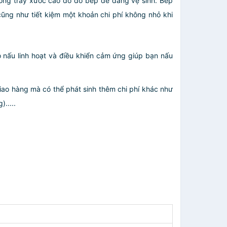
chống trầy xước cao do đó bếp dễ dàng vệ sinh. Bếp
cũng như tiết kiệm một khoản chi phí không nhỏ khi
 nấu linh hoạt và điều khiển cảm ứng giúp bạn nấu
giao hàng mà có thể phát sinh thêm chi phí khác như
.....