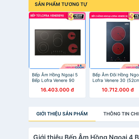
SẢN PHẨM TƯƠNG TỰ
Bếp Âm Hồng Ngoại 5
Bếp Âm Đôi Hồng Ngo
Bếp Lofra Venere 90
Lofra Venere 30 (52c
(90cm - 9600W) - Hàng
- 3000W) - Hàng Chín
16.403.000 đ
10.712.000 đ
Chính Hãng
Hãng
GIỚI THIỆU
SẢN PHẨM
THÔNG TIN
CHI
Giới thiệu Bếp Âm Hồng Ngoại 4 