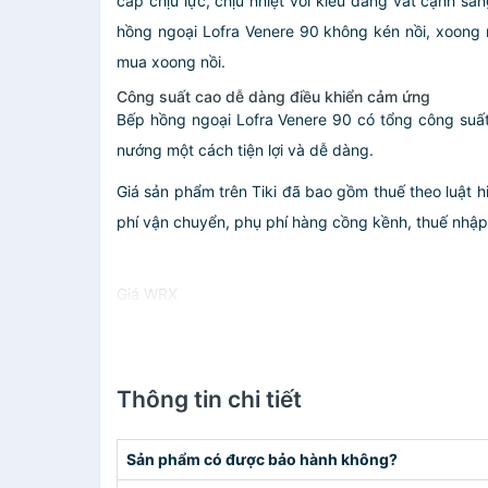
cấp chịu lực, chịu nhiệt với kiểu dáng vát cạnh s
hồng ngoại Lofra Venere 90 không kén nồi, xoong n
mua xoong nồi.
Công suất cao dễ dàng điều khiển cảm ứng
Bếp hồng ngoại Lofra Venere 90 có tổng công suất
nướng một cách tiện lợi và dễ dàng.
Giá sản phẩm trên Tiki đã bao gồm thuế theo luật h
phí vận chuyển, phụ phí hàng cồng kềnh, thuế nhập kh
Giá WRX
Thông tin chi tiết
Sản phẩm có được bảo hành không?