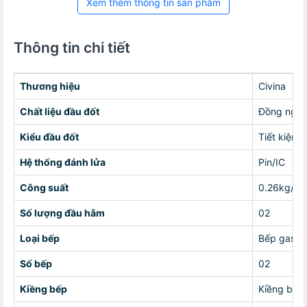
Xem thêm thông tin sản phẩm
Thông tin chi tiết
Thương hiệu
Civina
Chất liệu đầu đốt
Đồng nguy
Kiểu đầu đốt
Tiết kiệm 
Hệ thống đánh lửa
Pin/IC
Công suất
0.26kg/h/l
Số lượng đầu hâm
02
Loại bếp
Bếp gas âm
Số bếp
02
Kiềng bếp
Kiềng bằng