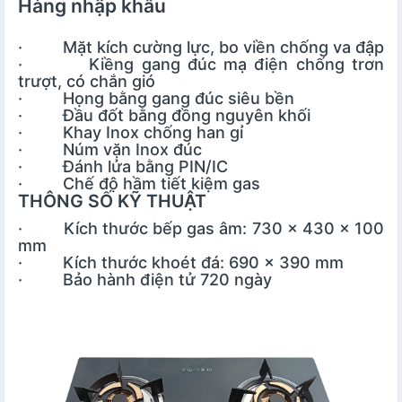
Hàng nhập khẩu
· Mặt kích cường lực, bo viền chống va đập
· Kiềng gang đúc mạ điện chống trơn
trượt, có chắn gió
· Họng bằng gang đúc siêu bền
· Đầu đốt bằng đồng nguyên khối
· Khay Inox chống han gỉ
· Núm vặn Inox đúc
· Đánh lửa bằng PIN/IC
· Chế độ hầm tiết kiệm gas
THÔNG SỐ KỸ THUẬT
· Kích thước bếp gas âm: 730 x 430 x 100
mm
· Kích thước khoét đá: 690 x 390 mm
· Bảo hành điện tử 720 ngày