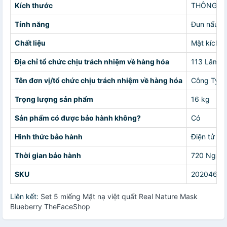
Kích thước
THÔNG SỐ 
Tính năng
Đun nấu
Chất liệu
Mặt kích c
Địa chỉ tổ chức chịu trách nhiệm về hàng hóa
113 Lâm Th
Tên đơn vị/tổ chức chịu trách nhiệm về hàng hóa
Công Ty C
Trọng lượng sản phẩm
16 kg
Sản phẩm có được bảo hành không?
Có
Hình thức bảo hành
Điện tử
Thời gian bảo hành
720 Ngày
SKU
20204683
Liên kết:
Set 5 miếng Mặt nạ việt quất Real Nature Mask
Blueberry TheFaceShop