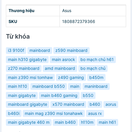
Thương hiệu
Asus
SKU
1808872379366
Từ khóa
i3 9100f
mainboard
z590 mainboard
main h310 gigabyte
main asrock
bo mạch chủ h61
z270 mainboard
amd mainboard
bo mạch chủ
main z390 msi tomhaw
z490 gaming
b450m
main h110
mainboard b550
main
maninboard
main gigabyte
main b460 gaming
b550
mainboard gigabyte
x570 mainboard
b460
aorus
b460i
main mag z390 msi tonahawk
asus rx
main gigabyte 460 m
main b460
h110m
main h61