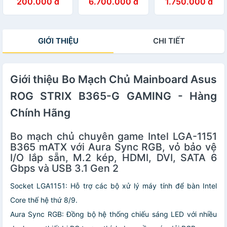
200.000 đ
6.700.000 đ
1.750.000 đ
Z690-PLUS D4
GIỚI THIỆU
CHI TIẾT
Giới thiệu Bo Mạch Chủ Mainboard Asus
ROG STRIX B365-G GAMING - Hàng
Chính Hãng
Bo mạch chủ chuyên game Intel LGA-1151
B365 mATX với Aura Sync RGB, vỏ bảo vệ
I/O lắp sẵn, M.2 kép, HDMI, DVI, SATA 6
Gbps và USB 3.1 Gen 2
Socket LGA1151: Hỗ trợ các bộ xử lý máy tính để bàn Intel
Core thế hệ thứ 8/9.
Aura Sync RGB: Đồng bộ hệ thống chiếu sáng LED với nhiều