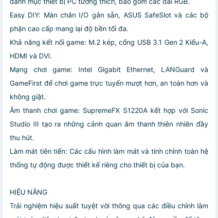
danh mục thiết bị PC tương thích, bao gồm các dải RGB.
Easy DIY: Màn chắn I/O gắn sẵn, ASUS SafeSlot và các bộ
phận cao cấp mang lại độ bền tối đa.
Khả năng kết nối game: M.2 kép, cổng USB 3.1 Gen 2 Kiểu-A,
HDMI và DVI.
Mạng chơi game: Intel Gigabit Ethernet, LANGuard và
GameFirst để chơi game trực tuyến mượt hơn, an toàn hơn và
không giật.
Âm thanh chơi game: SupremeFX S1220A kết hợp với Sonic
Studio III tạo ra những cảnh quan âm thanh thiên nhiên đầy
thu hút.
Làm mát tiên tiến: Các cấu hình làm mát và tinh chỉnh toàn hệ
thống tự động được thiết kế riêng cho thiết bị của bạn.
HIỆU NĂNG
Trải nghiệm hiệu suất tuyệt vời thông qua các điều chỉnh làm