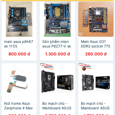
main asus p8h67
Sản phẩm mian
Main Asus G31
sk 1155
asus P8Z77-V sk
DDR2 socket 775
1155
- Bo mạch chủ
800.000 đ
1.300.000 đ
260.000 đ
G31 Asus DDram
2 socket 775
Nút home Asus
Bo mạch chủ -
Bo mạch chủ -
Zenphone 4 Max
Mainboard ASUS
Mainboard ASUS
TUF GAMING
PRIME H510M-D