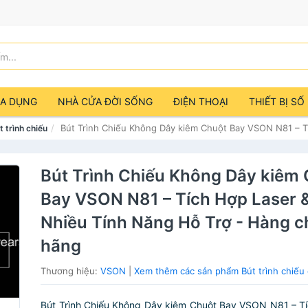
IA DỤNG
NHÀ CỬA ĐỜI SỐNG
ĐIỆN THOẠI
THIẾT BỊ SỐ
Bút Trình Chiếu Không Dây kiêm Chuột Bay VSON N81 – T
t trình chiếu
Bút Trình Chiếu Không Dây kiêm
Bay VSON N81 – Tích Hợp Laser 
Nhiều Tính Năng Hỗ Trợ - Hàng c
hãng
Thương hiệu:
VSON
|
Xem thêm các sản phẩm Bút trình chiế
Bút Trình Chiếu Không Dây kiêm Chuột Bay VSON N81 – T