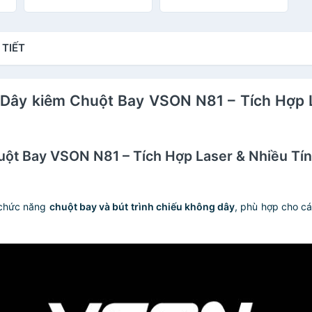
ng
Khiển Từ Xa 30m -
Hàng nhập khẩu
 TIẾT
g Dây kiêm Chuột Bay VSON N81 – Tích Hợp 
uột Bay VSON N81 – Tích Hợp Laser & Nhiều Tí
ả chức năng
chuột bay và bút trình chiếu không dây
, phù hợp cho cá