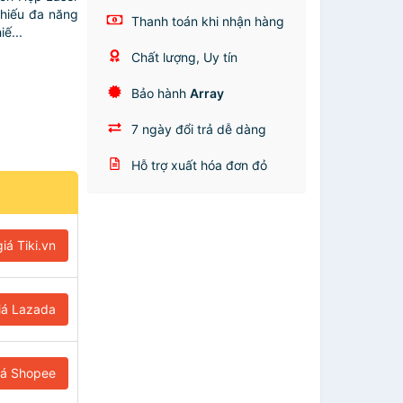
chiếu đa năng
Thanh toán khi nhận hàng
ế...
Chất lượng, Uy tín
Bảo hành
Array
7 ngày đổi trả dễ dàng
Hỗ trợ xuất hóa đơn đỏ
iá Tiki.vn
iá Lazada
iá Shopee