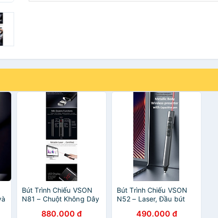
Bút Trình Chiếu VSON
Bút Trình Chiếu VSON
và
N81 – Chuột Không Dây
N52 – Laser, Đầu bút
n
& Laser Đỏ, Hỗ Trợ Hẹn
Cảm Ứng, Pin Sạc Tiện
880.000 đ
490.000 đ
g
Giờ & Rung Nhắc, Điều
Lợi - Hàng nhập khẩu