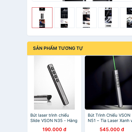
SẢN PHẨM TƯƠNG TỰ
Bút laser trình chiếu
Bút Trình Chiếu VSON
Slide VSON N35 - Hàng
N51 – Tia Laser Xanh 
nhập khẩu
Laser Đỏ Cực Nét | Pi
190.000 đ
545.000 đ
Sạc Dùng Lâu sử dụn