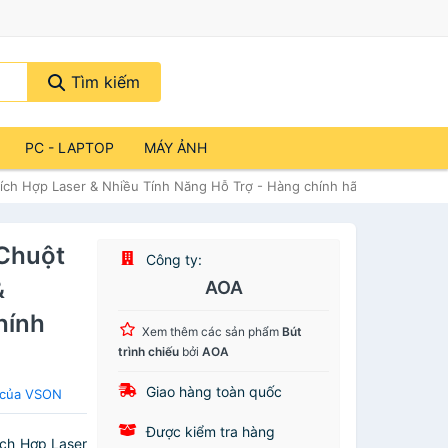
Tìm kiếm
PC - LAPTOP
MÁY ẢNH
ích Hợp Laser & Nhiều Tính Năng Hỗ Trợ - Hàng chính hãng
 Chuột
Công ty:
&
AOA
hính
Xem thêm các sản phẩm
Bút
trình chiếu
bởi
AOA
Giao hàng toàn quốc
u của VSON
Được kiểm tra hàng
ích Hợp Laser