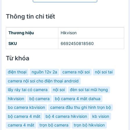
Thông tin chi tiết
Thương hiệu
Hikvison
SKU
6692450818560
Từ khóa
điện thoại
nguồn 12v 2a
camera nội soi
nội soi tai
camera nội soi cho điện thoại android
lấy ráy tai có camera
nội soi
đèn soi tai mũi họng
hikvision
bộ camera
bộ camera 4 mắt dahua
bo camera kbvision
camera đầu thu ghi hình trọn bộ
bộ camera 4 mắt
bộ 4 camera hikvision
kb vision
camera 4 mắt
trọn bộ camera
trọn bộ hikvision