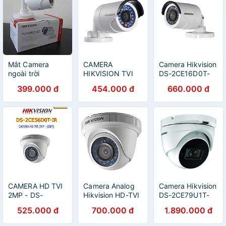
Mắt Camera
CAMERA
Camera Hikvision
ngoài trời
HIKVISION TVI
DS-2CE16D0T-
Hikvision DS-
2MP DS-
IRP-Hàng Chính
399.000 đ
454.000 đ
660.000 đ
2CE16D0T-IR
2CE16D0T-IR
Hãng
2MP - Hàng
(HÀNG CHÍNH
chính hãng
HÃNG)
CAMERA HD TVI
Camera Analog
Camera Hikvision
2MP - DS-
Hikvision HD-TVI
DS-2CE79U1T-
2CE56D0T-IR-
2MP DS-
IT3ZF - Hàng
525.000 đ
700.000 đ
1.890.000 đ
hàng Chính hãng
2CE56B2-IPF -
Chính Hãng
Hàng Chính Hãng