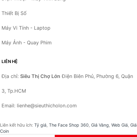
Thiết Bị Số
Máy Vi Tính - Laptop
Máy Ảnh - Quay Phim
LIÊN HỆ
Địa chỉ:
Siêu Thị Chợ Lớn
Điện Biên Phủ, Phường 6, Quận
3, Tp.HCM
Email: lienhe@sieuthicholon.com
Liên kết hữu ích:
Tỷ giá
,
The Face Shop 360
,
Giá Vàng
,
Web Giá
,
Giá
Coin