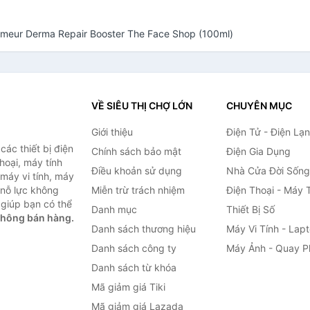
elmeur Derma Repair Booster The Face Shop (100ml)
VỀ SIÊU THỊ CHỢ LỚN
CHUYÊN MỤC
Giới thiệu
Điện Tử - Điện Lạ
ác thiết bị điện
Chính sách bảo mật
Điện Gia Dụng
thoại, máy tính
Điều khoản sử dụng
Nhà Cửa Đời Sống
 máy vi tính, máy
 nỗ lực không
Miễn trừ trách nhiệm
Điện Thoại - Máy 
giúp bạn có thể
Danh mục
Thiết Bị Số
không bán hàng.
Danh sách thương hiệu
Máy Vi Tính - Lap
Danh sách công ty
Máy Ảnh - Quay P
Danh sách từ khóa
Mã giảm giá Tiki
Mã giảm giá Lazada