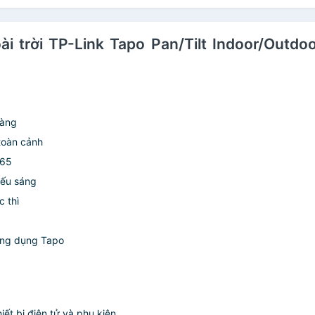
ài trời TP-Link Tapo Pan/Tilt Indoor/Out
ràng
toàn cảnh
P65
iếu sáng
 thì
 ứng dụng Tapo
ết bị điện tử và phụ kiện