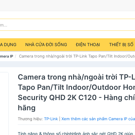
IA DỤNG
NHÀ CỬA ĐỜI SỐNG
ĐIỆN THOẠI
THIẾT BỊ SỐ
Camera trong nhà/ngoài trời TP-Link Tapo Pan/Tilt Indoor/O
mera IP
Camera trong nhà/ngoài trời TP-
Tapo Pan/Tilt Indoor/Outdoor H
Security QHD 2K C120 - Hàng ch
hãng
Thương hiệu:
TP-Link
|
Xem thêm các sản phẩm Camera IP của
Tính năng & thông số chínhHình ảnh sắc nét QHD 2K giúp 