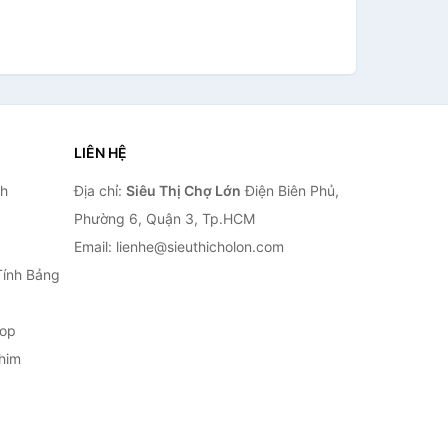
LIÊN HỆ
nh
Địa chỉ:
Siêu Thị Chợ Lớn
Điện Biên Phủ,
Phường 6, Quận 3, Tp.HCM
Email: lienhe@sieuthicholon.com
Tính Bảng
top
him