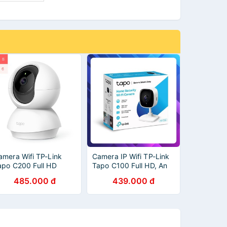
amera Wifi TP-Link
Camera IP Wifi TP-Link
apo C200 Full HD
Tapo C100 Full HD, An
080P 360 độ Giám sát
Ninh cho Gia Đình
485.000 đ
439.000 đ
n Ninh Gia Đình Có Thể
(Chính Hãng TP-Link
iều Chỉnh Hướng -
Việt Nam)
àng Chính Hãng