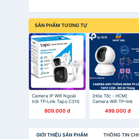
SẢN PHẨM TƯƠNG TỰ
Camera IP Wifi Ngoài
[Hỏa Tốc - HCM]
trời TP-Link Tapo C310
Camera Wifi TP-link
3MP (Chính Hãng TP-
Tapo C200 Camera 3
809.000 đ
499.000 đ
Link Việt Nam)
1080p | Hàng Chính
Hãng | Bảo Hành 24TH
NgocVien Store
GIỚI THIỆU
SẢN PHẨM
THÔNG TIN
CHI