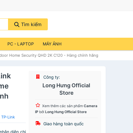
Tìm kiếm
PC - LAPTOP
MÁY ẢNH
utdoor Home Security QHD 2K C120 - Hàng chính hãng
Link
Công ty:
ome
Long Hưng Official
Store
ính
Xem thêm các sản phẩm
Camera
IP
bởi
Long Hưng Official Store
 TP-Link
Giao hàng toàn quốc
nhận diện chi