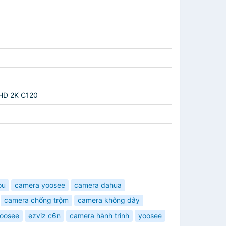
QHD 2K C120
ou
camera yoosee
camera dahua
camera chống trộm
camera không dây
yoosee
ezviz c6n
camera hành trình
yoosee