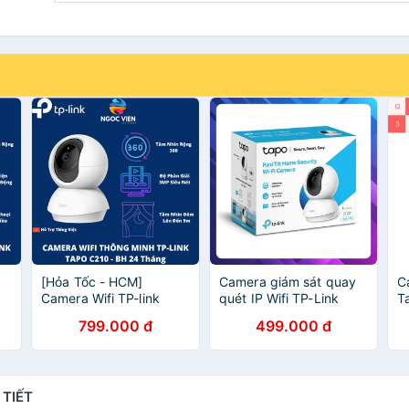
[Hỏa Tốc - HCM]
Camera giám sát quay
C
Camera Wifi TP-link
quét IP Wifi TP-Link
T
60
Tapo C210 Camera 360
Tapo C200 Full HD An
1
799.000 đ
499.000 đ
1080p | Hàng Chính
Ninh Gia Đình (Chính
A
 |
Hãng | Bảo Hành 24TH |
Hãng TP-Link Việt Nam)
Đ
Ngoc Vien Store
H
 TIẾT