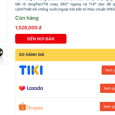
tiết rõ ràngPan/Tilt xoay 360° ngang và 114° dọc để q
cảnhThiết kế chống nước/ngoài trời bền bỉ theo chuẩn IP65.
Còn hàng
1,528,000 đ
ĐẾN NƠI BÁN
SO SÁNH GIÁ
Xem g
Xem g
Xem g