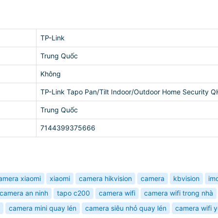
TP-Link
Trung Quốc
Không
TP-Link Tapo Pan/Tilt Indoor/Outdoor Home Security 
Trung Quốc
7144399375666
amera xiaomi
xiaomi
camera hikvision
camera
kbvision
im
camera an ninh
tapo c200
camera wifi
camera wifi trong nhà
camera mini quay lén
camera siêu nhỏ quay lén
camera wifi 