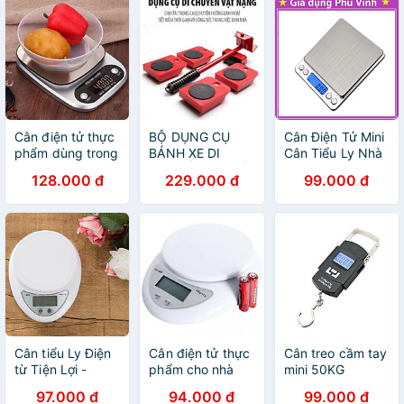
Cân điện tử thực
BỘ DỤNG CỤ
Cân Điện Tử Mini
phẩm dùng trong
BÁNH XE DI
Cân Tiểu Ly Nhà
nhà bếp
CHUYỂN MỌI ĐỒ
Bếp Cao Cấp
128.000 đ
229.000 đ
99.000 đ
Ebalance Kitchen
VẬT NẶNG
2021 0.1g - 3kg -
Scale cân được
TRONG GIA
Nhỏ Gọn, Siêu
tới 10kg
ĐÌNH THÔNG
Chính Xác, Thép
MINH
Không Gỉ, Màn
LCD
Cân tiểu Ly Điện
Cân điện tử thực
Cân treo cầm tay
từ Tiện Lợi -
phẩm cho nhà
mini 50KG
CA27
bếp từ 5kg/ 1g +
97.000 đ
94.000 đ
99.000 đ
2 pin AAA