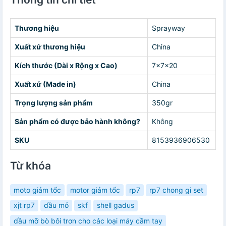
Thương hiệu
Sprayway
Xuất xứ thương hiệu
China
Kích thước (Dài x Rộng x Cao)
7x7x20
Xuất xứ (Made in)
China
Trọng lượng sản phẩm
350gr
Sản phẩm có được bảo hành không?
Không
SKU
8153936906530
Từ khóa
moto giảm tốc
motor giảm tốc
rp7
rp7 chong gi set
xịt rp7
dầu mỏ
skf
shell gadus
dầu mỡ bò bôi trơn cho các loại máy cầm tay