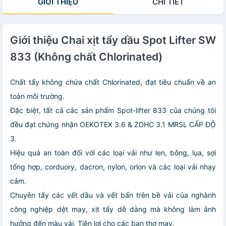
GIỚI THIỆU
CHI TIẾT
Giới thiệu Chai xịt tẩy dầu Spot Lifter SW
833 (Không chất Chlorinated)
Chất tẩy không chứa chất Chlorinated, đạt tiêu chuẩn về an
toàn môi trường.
Đặc biệt, tất cả các sản phẩm Spot-lifter 833 của chúng tôi
đều đạt chứng nhận OEKOTEX 3.6 & ZDHC 3.1 MRSL CẤP ĐỘ
3.
Hiệu quả an toàn đối với các loại vải như len, bông, lụa, sợi
tổng hợp, corduory, dacron, nylon, orlon và các loại vải nhạy
cảm.
Chuyên tẩy các vết dầu và vết bẩn trên bề vải của nghành
công nghiệp dệt may, xịt tẩy dễ dàng mà không làm ảnh
hưởng đến màu vải. Tiện lợi cho các bạn thợ may.