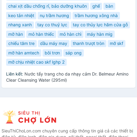
chai xịt dầu chống rỉ, bảo dưỡng khuôn
ghế
bàn
keo tản nhiệt
nụ trầm hương
trầm hương xông nhà
nhang xanh
tay co thuỷ lực
tay co thủy lực hãm cửa gỗ
mỡ hàn
mỏ hàn thiếc
mỏ hàn chì
máy hàn mig
chiếu tăm tre
dầu máy may
thanh trượt tròn
mỡ skf
mỡ hàn amtech
bôi trơn
sáp ong
mỡ chịu nhiệt cao skf lghp 2
Liên kết:
Nước tẩy trang cho da nhạy cảm Dr. Belmeur Amino
Clear Cleansing Water (295ml)
SieuThiChoLon.com chuyên cung cấp thông tin giá cả các thiết bị
điện tử, điện lạnh, điện gia dụng, nội thất, ngoại thất, điện thoại,