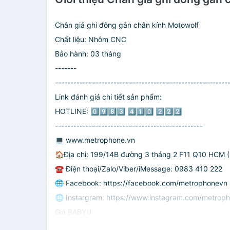
Chân giả ghi đông gắn chân kính Motowolf
Chất liệu: Nhôm CNC
Bảo hành: 03 tháng
-------
--------------------------------------------------------
Link đánh giá chi tiết sản phẩm:
HOTLINE: 0️⃣9️⃣8️⃣3️⃣ 4️⃣1️⃣0️⃣ 2️⃣2️⃣2️⃣
------------------------------------------------
💻 www.metrophone.vn
🏠Địa chỉ: 199/14B đường 3 tháng 2 F11 Q10 HCM ( 
☎ Điện thoại/Zalo/Viber/iMessage: 0983 410 222
🌐 Facebook: https://facebook.com/metrophonevn
🌐 Instargram: https://www.instagram.com/metrop
Giá BABYU