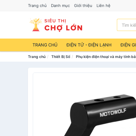
Trang chủ
Danh mục
Giới thiệu
Liên hệ
TRANG CHỦ
ĐIỆN TỬ - ĐIỆN LẠNH
ĐIỆN G
Trang chủ
Thiết Bị Số
Phụ kiện điện thoại và máy tính b