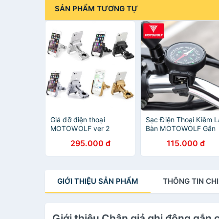
SẢN PHẨM TƯƠNG TỰ
Giá đỡ điện thoại
Sạc Điện Thoại Kiêm L
MOTOWOLF ver 2
Bàn MOTOWOLF Gắn
CHÍNH HÃNG
Xe Máy
295.000 đ
115.000 đ
GIỚI THIỆU
SẢN PHẨM
THÔNG TIN
CHI
Giới thiệu Chân giả ghi đông gắn