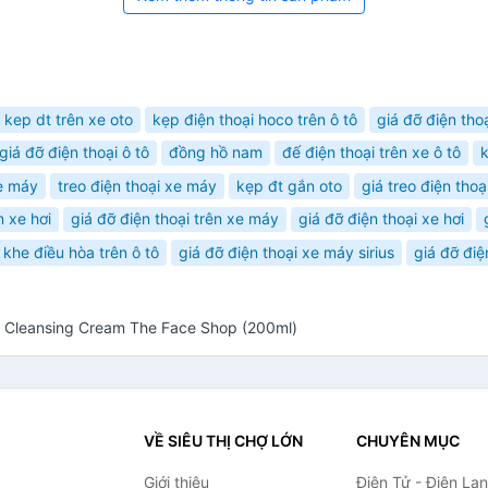
kep dt trên xe oto
kẹp điện thoại hoco trên ô tô
giá đỡ điện tho
giá đỡ điện thoại ô tô
đồng hồ nam
đế điện thoại trên xe ô tô
k
xe máy
treo điện thoại xe máy
kẹp đt gắn oto
giá treo điện tho
n xe hơi
giá đỡ điện thoại trên xe máy
giá đỡ điện thoại xe hơi
 khe điều hòa trên ô tô
giá đỡ điện thoại xe máy sirius
giá đỡ điệ
al Cleansing Cream The Face Shop (200ml)
VỀ SIÊU THỊ CHỢ LỚN
CHUYÊN MỤC
Giới thiệu
Điện Tử - Điện Lạ