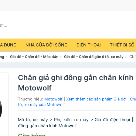
IA DỤNG
NHÀ CỬA ĐỜI SỐNG
ĐIỆN THOẠI
THIẾT BỊ SỐ
Châ
ảng
Giá đỡ - Chân đế - Móc dán
Giá đỡ - Chân đế gắn ô tô, xe máy
Chân giả ghi đông gắn chân kính
Motowolf
Thương hiệu:
Motowolf
|
Xem thêm các sản phẩm Giá đỡ - Ch
tô, xe máy của Motowolf
Mô tô, xe máy > Phụ kiện xe máy > Giá đỡ điện thoại ||
đông gắn chân kính Motowolf