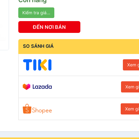
Còn hàng
Kiểm tra giá...
ĐẾN NƠI BÁN
SO SÁNH GIÁ
Xem g
Xem g
Xem g