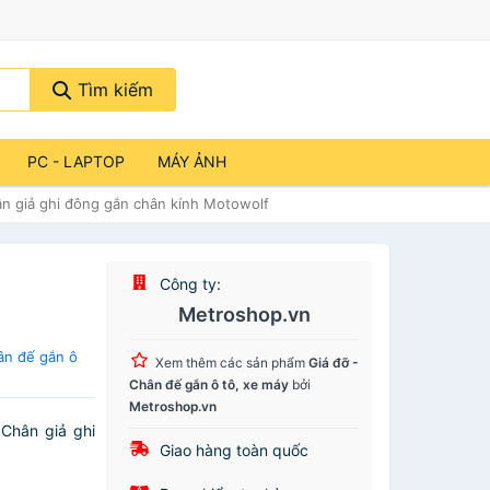
Tìm kiếm
PC - LAPTOP
MÁY ẢNH
n giả ghi đông gắn chân kính Motowolf
Công ty:
Metroshop.vn
ân đế gắn ô
Xem thêm các sản phẩm
Giá đỡ -
Chân đế gắn ô tô, xe máy
bởi
Metroshop.vn
 Chân giả ghi
Giao hàng toàn quốc