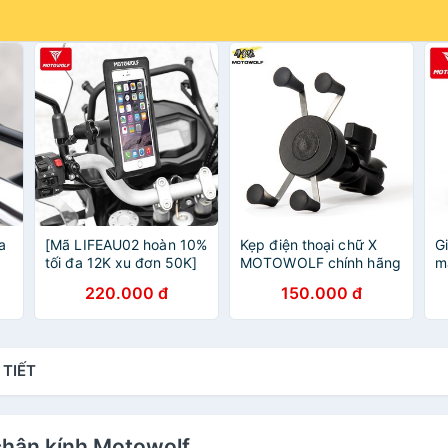
a
[Mã LIFEAU02 hoàn 10%
Kẹp điện thoại chữ X
G
tối đa 12K xu đơn 50K]
MOTOWOLF chính hãng
m
Giá đỡ điện thoại chống
M
220.000 đ
150.000 đ
nước MOTOWOLF
 TIẾT
 chân kính Motowolf