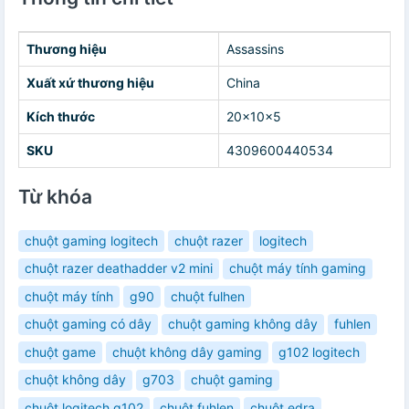
Thương hiệu
Assassins
Xuất xứ thương hiệu
China
Kích thước
20x10x5
SKU
4309600440534
Từ khóa
chuột gaming logitech
chuột razer
logitech
chuột razer deathadder v2 mini
chuột máy tính gaming
chuột máy tính
g90
chuột fulhen
chuột gaming có dây
chuột gaming không dây
fuhlen
chuột game
chuột không dây gaming
g102 logitech
chuột không dây
g703
chuột gaming
chuột logitech g102
chuột fuhlen
chuột edra