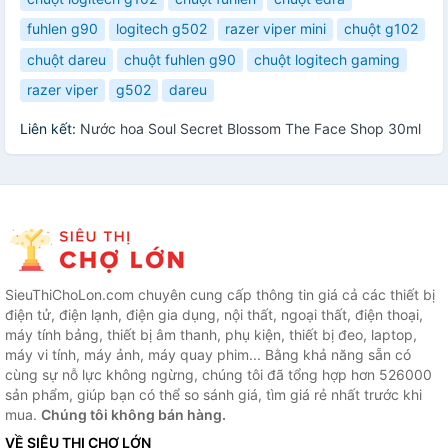
fuhlen g90
logitech g502
razer viper mini
chuột g102
chuột dareu
chuột fuhlen g90
chuột logitech gaming
razer viper
g502
dareu
Liên kết:
Nước hoa Soul Secret Blossom The Face Shop 30ml
SieuThiChoLon.com chuyên cung cấp thông tin giá cả các thiết bị
điện tử, điện lạnh, điện gia dụng, nội thất, ngoại thất, điện thoại,
máy tính bảng, thiết bị âm thanh, phụ kiện, thiết bị đeo, laptop,
máy vi tính, máy ảnh, máy quay phim... Bằng khả năng sẵn có
cùng sự nỗ lực không ngừng, chúng tôi đã tổng hợp hơn 526000
sản phẩm, giúp bạn có thể so sánh giá, tìm giá rẻ nhất trước khi
mua.
Chúng tôi không bán hàng.
VỀ SIÊU THỊ CHỢ LỚN