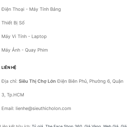
Điện Thoại - Máy Tính Bảng
Thiết Bị Số
Máy Vi Tính - Laptop
Máy Ảnh - Quay Phim
LIÊN HỆ
Địa chỉ:
Siêu Thị Chợ Lớn
Điện Biên Phủ, Phường 6, Quận
3, Tp.HCM
Email: lienhe@sieuthicholon.com
Liên kết hữu ích:
Tỷ giá
,
The Face Shop 360
,
Giá Vàng
,
Web Giá
,
Giá