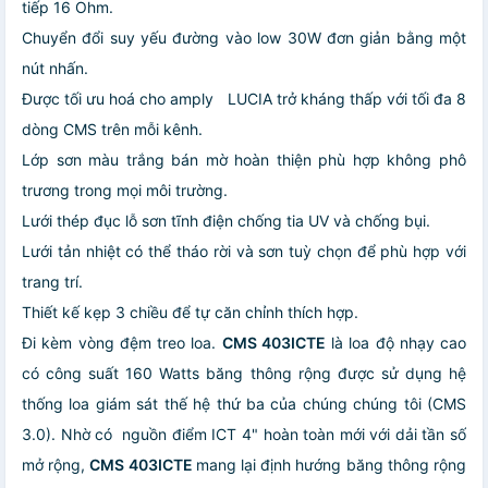
tiếp 16 Ohm.
Chuyển đổi suy yếu đường vào low 30W đơn giản bằng một
nút nhấn.
Được tối ưu hoá cho amply LUCIA trở kháng thấp với tối đa 8
dòng CMS trên mỗi kênh.
Lớp sơn màu trắng bán mờ hoàn thiện phù hợp không phô
trương trong mọi môi trường.
Lưới thép đục lỗ sơn tĩnh điện chống tia UV và chống bụi.
Lưới tản nhiệt có thể tháo rời và sơn tuỳ chọn để phù hợp với
trang trí.
Thiết kế kẹp 3 chiều để tự căn chỉnh thích hợp.
Đi kèm vòng đệm treo loa.
CMS 403ICTE
là loa độ nhạy cao
có công suất 160 Watts băng thông rộng được sử dụng hệ
thống loa giám sát thế hệ thứ ba của chúng chúng tôi (CMS
3.0). Nhờ có nguồn điểm ICT 4" hoàn toàn mới với dải tần số
mở rộng,
CMS 403ICTE
mang lại định hướng băng thông rộng