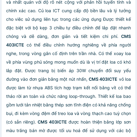
và nhất quán với độ rõ nét cộng với phản hồi tuyến tính và
chính xác cao. Củ loa ICT cung cấp độ bền lâu và lý tưởng
cho viêc sử dụng liên tục trong các ứng dụng
Được thiết kế
đặc biệt với bộ kẹp 3 chiều tự điều chỉnh để lắp đặt nhanh
chóng và dễ dàng, đơn giản và tiết kiệm chi phí.
CMS
403ICTE
có thể điều chỉnh hướng nghiêng về phía người
nghe, trong vòng gắn cố định trên trần nhà. Có thể xoay loa
về phía vùng phủ sóng mong muốn dù là vị trí đặt loa có khó
lắp đặt.
Được trang bị biến áp 30W chuyển đổi suy yếu
đường vào đơn giản bằng một nút nhấn,
CMS 403ICTE
vỏ loa
được làm từ nhựa ABS tích hợp trạm kết nối bằng vít có thể
tháo rời an toàn và chức năng loop-through. Thiết kế loa bao
gồm lưới tản nhiệt bằng thép sơn tĩnh điện có khả năng chống
bụi, đi kèm vòng đệm để treo loa và vòng thạch cao tuỳ chọn
(có sẵn riêng).
CMS 403ICTE
được hoàn thiện bằng lớp sơn
màu trắng bán mờ được tối ưu hoá để sử dụng với các bộ