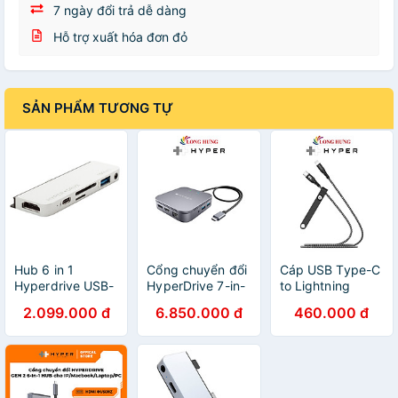
7 ngày đổi trả dễ dàng
Hỗ trợ xuất hóa đơn đỏ
SẢN PHẨM TƯƠNG TỰ
Hub 6 in 1
Cổng chuyển đổi
Cáp USB Type-C
Hyperdrive USB-
HyperDrive 7-in-
to Lightning
C cho iPad Pro
1 USB-C
HyperDrive
2.099.000 đ
6.850.000 đ
460.000 đ
2018 và thiết bị
Thunderbolt 3
Touch 20W 1m
dùng cổng USB-
Mobile Dock Hub
MFI HD-CLB513
C - HD319A -
HDTB3TD - Hàng
- Hàng chính
Hàng chính hãng
chính hãng
hãng