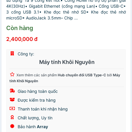
sử dụng ra 9 cổng kết nối:• Cổng HDMI hỗ trợ độ phân giải
4K(30Hz)• Gigabit Ethernet (cổng mạng Lan)• Cổng USB-C•
3 cổng USB 3.1• Khe đọc thẻ nhớ SD• Khe đọc thẻ nhớ
microSD• AudioJack 3.5mm– Chip ...
Còn hàng
2,400,000 đ
Công ty:
Máy tính Khôi Nguyên
Xem thêm các sản phẩm
Hub chuyển đổi USB Type-C
bởi
Máy
tính Khôi Nguyên
Giao hàng toàn quốc
Được kiểm tra hàng
Thanh toán khi nhận hàng
Chất lượng, Uy tín
Bảo hành
Array