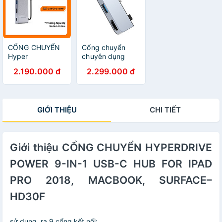
CỔNG CHUYỂN
Cổng chuyển
Hyper
chuyên dụng
HyperDrive GEN2
Hyperdrive iPad
2.190.000 đ
2.299.000 đ
6-IN-1 FOR
4-in-1 USB-C
MACBOOK, IPAD
Hub - (HD-
PRO 2018-2020,
HD319E) - Hàng
PC & DEVICES -
chính hãng
GIỚI THIỆU
CHI TIẾT
Hàng chính hãng
Giới thiệu CỔNG CHUYỂN HYPERDRIVE
POWER 9-IN-1 USB-C HUB FOR IPAD
PRO 2018, MACBOOK, SURFACE–
HD30F
sử dụng ra 9 cổng kết nối: