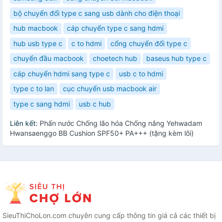
bộ chuyển đổi type c sang usb dành cho điện thoại
hub macbook
cáp chuyển type c sang hdmi
hub usb type c
c to hdmi
cổng chuyển đổi type c
chuyển đầu macbook
choetech hub
baseus hub type c
cáp chuyển hdmi sang type c
usb c to hdmi
type c to lan
cục chuyển usb macbook air
type c sang hdmi
usb c hub
Liên kết:
Phấn nước Chống lão hóa Chống nắng Yehwadam
Hwansaenggo BB Cushion SPF50+ PA+++ (tặng kèm lõi)
SieuThiChoLon.com chuyên cung cấp thông tin giá cả các thiết bị