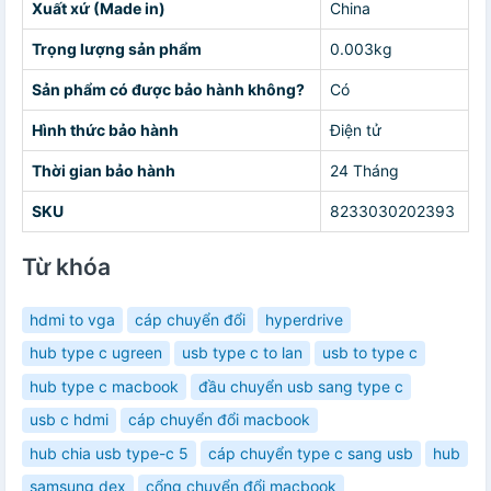
Xuất xứ (Made in)
China
Trọng lượng sản phẩm
0.003kg
Sản phẩm có được bảo hành không?
Có
Hình thức bảo hành
Điện tử
Thời gian bảo hành
24 Tháng
SKU
8233030202393
Từ khóa
hdmi to vga
cáp chuyển đổi
hyperdrive
hub type c ugreen
usb type c to lan
usb to type c
hub type c macbook
đầu chuyển usb sang type c
usb c hdmi
cáp chuyển đổi macbook
hub chia usb type-c 5
cáp chuyển type c sang usb
hub
samsung dex
cổng chuyển đổi macbook