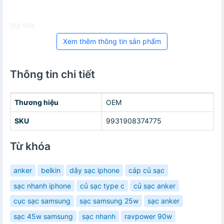
Giá SHL
Xem thêm thông tin sản phẩm
Thông tin chi tiết
Thương hiệu
OEM
SKU
9931908374775
Từ khóa
anker
belkin
dây sạc iphone
cáp củ sạc
sạc nhanh iphone
củ sạc type c
củ sạc anker
cục sạc samsung
sạc samsung 25w
sạc anker
sạc 45w samsung
sạc nhanh
ravpower 90w