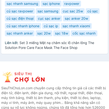
sạc nhanh samsung
sạc iphone
ravpower
củ sạc ravpower
sạc samsung
cuc sac 25w
củ sạc
củ sạc điện thoại
cục sạc anker
sạc anker 20w
củ sạc nhanh iphone
củ sạc ip
sạc nhanh xiaomi
sạc nhanh anker
sạc 20w
sạc 18w
cốc sạc nhanh
Liên kết:
Set 3 miếng Mặt nạ chăm sóc lỗ chân lông The
Solution Pore Care Face Mask The Face Shop
SieuThiChoLon.com chuyên cung cấp thông tin giá cả các thiết bị
điện tử, điện lạnh, điện gia dụng, nội thất, ngoại thất, điện thoại,
máy tính bảng, thiết bị âm thanh, phụ kiện, thiết bị đeo, laptop,
máy vi tính, máy ảnh, máy quay phim... Bằng khả năng sẵn có
cùng sự nỗ lực không ngừng, chúng tôi đã tổng hợp hơn 526000