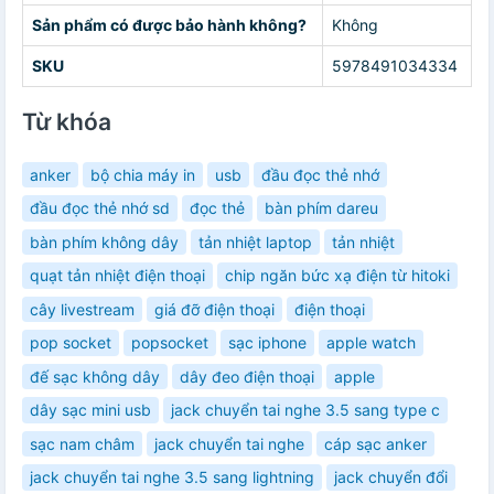
Sản phẩm có được bảo hành không?
Không
SKU
5978491034334
Từ khóa
anker
bộ chia máy in
usb
đầu đọc thẻ nhớ
đầu đọc thẻ nhớ sd
đọc thẻ
bàn phím dareu
bàn phím không dây
tản nhiệt laptop
tản nhiệt
quạt tản nhiệt điện thoại
chip ngăn bức xạ điện từ hitoki
cây livestream
giá đỡ điện thoại
điện thoại
pop socket
popsocket
sạc iphone
apple watch
đế sạc không dây
dây đeo điện thoại
apple
dây sạc mini usb
jack chuyển tai nghe 3.5 sang type c
sạc nam châm
jack chuyển tai nghe
cáp sạc anker
jack chuyển tai nghe 3.5 sang lightning
jack chuyển đổi