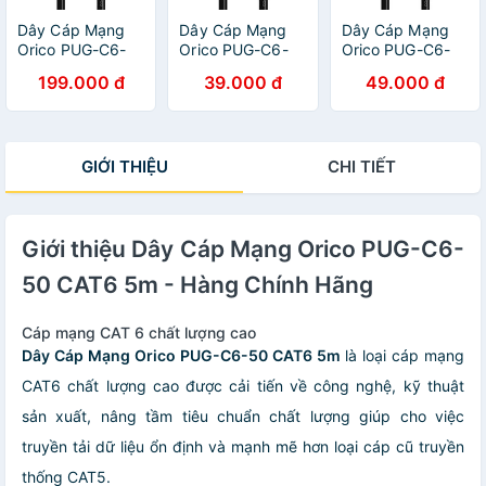
Dây Cáp Mạng
Dây Cáp Mạng
Dây Cáp Mạng
Orico PUG-C6-
Orico PUG-C6-
Orico PUG-C6-
200 CAT6 20m -
20 CAT6 2m -
30 CAT6 3m -
199.000 đ
39.000 đ
49.000 đ
Hàng Chính Hãng
Hàng Chính Hãng
Hàng Chính Hãng
GIỚI THIỆU
CHI TIẾT
Giới thiệu Dây Cáp Mạng Orico PUG-C6-
50 CAT6 5m - Hàng Chính Hãng
Cáp mạng CAT 6 chất lượng cao
Dây Cáp Mạng Orico PUG-C6-50 CAT6 5m
là loại cáp mạng
CAT6 chất lượng cao được cải tiến về công nghệ, kỹ thuật
sản xuất, nâng tầm tiêu chuẩn chất lượng giúp cho việc
truyền tải dữ liệu ổn định và mạnh mẽ hơn loại cáp cũ truyền
thống CAT5.