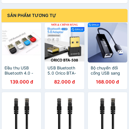
SẢN PHẨM TƯƠNG TỰ
Đầu thu USB
USB Bluetooth
Bộ chuyển đổi
Bluetooth 4.0 -
5.0 Orico BTA-
cổng USB sang
5.0 Orico - tương
508 Nhỏ Gọn
cổng mạng LAN
139.000 đ
82.000 đ
168.000 đ
thích Windows -
Công Suất Cao
Orico UTJ-U2 tốc
Chính hãng BH
Kết Nối Mọi Thiết
độ 100Mbs
12 tháng
Bị Không Kén Hệ
10/100
Điều Hành