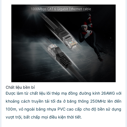
Chất liệu bền bỉ
Được làm từ chất liệu lõi thép mạ đồng đường kính 26AWG với
khoảng cách truyền tải tối đa ở băng thông 250MHz lên đến
100m, vỏ ngoài bằng nhựa PVC cao cấp cho độ bền sử dụng
vượt trội, bất chấp mọi điều kiện thời tiết.