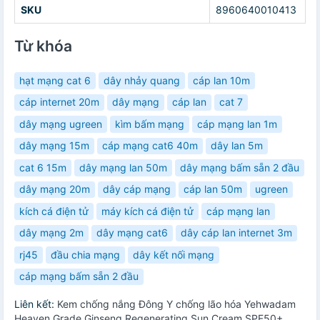
SKU
8960640010413
Từ khóa
hạt mạng cat 6
dây nhảy quang
cáp lan 10m
cáp internet 20m
dây mạng
cáp lan
cat 7
dây mạng ugreen
kìm bấm mạng
cáp mạng lan 1m
dây mạng 15m
cáp mạng cat6 40m
dây lan 5m
cat 6 15m
dây mạng lan 50m
dây mạng bấm sẵn 2 đầu
dây mạng 20m
dây cáp mạng
cáp lan 50m
ugreen
kích cá điện tử
máy kích cá điện tử
cáp mạng lan
dây mạng 2m
dây mạng cat6
dây cáp lan internet 3m
rj45
đầu chia mạng
dây kết nối mạng
cáp mạng bấm sẵn 2 đầu
Liên kết:
Kem chống nắng Đông Y chống lão hóa Yehwadam
Heaven Grade Ginseng Regenerating Sun Cream SPF50+