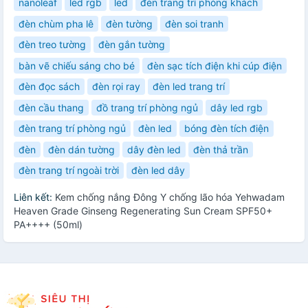
nanoleaf
led rgb
led
đèn trang trí phòng khách
đèn chùm pha lê
đèn tường
đèn soi tranh
đèn treo tường
đèn gắn tường
bàn vẽ chiếu sáng cho bé
đèn sạc tích điện khi cúp điện
đèn đọc sách
đèn rọi ray
đèn led trang trí
đèn cầu thang
đồ trang trí phòng ngủ
dây led rgb
đèn trang trí phòng ngủ
đèn led
bóng đèn tích điện
đèn
đèn dán tường
dây đèn led
đèn thả trần
đèn trang trí ngoài trời
đèn led dây
Liên kết:
Kem chống nắng Đông Y chống lão hóa Yehwadam
Heaven Grade Ginseng Regenerating Sun Cream SPF50+
PA++++ (50ml)