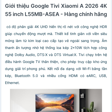
Giới thiệu Google Tivi Xiaomi A 2026 4K
55 inch L55MB-ASEA - Hàng chính hãng
có độ phân giải 4K UHD hiển thị rõ nét với công nghệ HDR
giúp chuyển động mượt mà. Thiết kế tinh giản với viền siêu
mỏng làm từ kim loại cao cấp tạo vẻ ngoài sang trọng. Âm
thanh ấn tượng nhờ hệ thống loa kép 2x10W tích hợp công
nghệ Dolby Audio, DTS:X và DTS Virtual:X. Tivi chạy trên hệ
điều hành Google TV thân thiện, cho phép truy cập kho ứng
dụng giải trí phong phú. Kết nối đa dạng với Wi-Fi băng tần
kép, Bluetooth 5.0 và nhiều cổng HDMI có eARC, USB,
Ethernet.