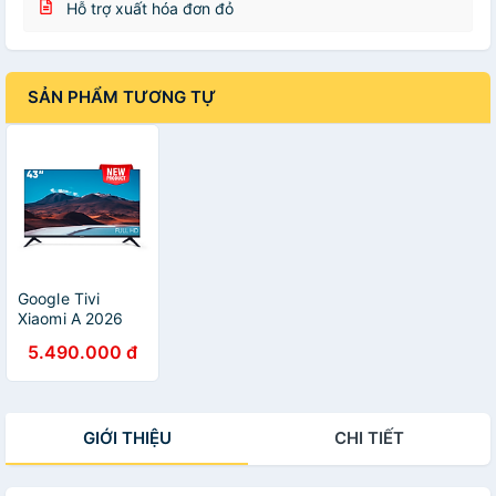
Hỗ trợ xuất hóa đơn đỏ
SẢN PHẨM TƯƠNG TỰ
Google Tivi
Xiaomi A 2026
Full HD 43 inch
5.490.000 đ
L43MB-AFSEA -
Hàng chính hãng
GIỚI THIỆU
CHI TIẾT