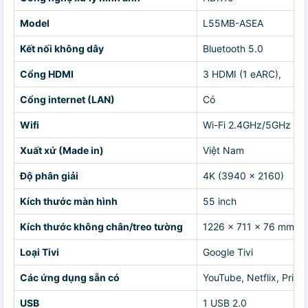
Model
L55MB-ASEA
Kết nối không dây
Bluetooth 5.0
Cổng HDMI
3 HDMI (1 eARC),
Cổng internet (LAN)
Có
Wifi
Wi-Fi 2.4GHz/5GHz
Xuất xứ (Made in)
Việt Nam
Độ phân giải
4K (3940 x 2160)
Kích thước màn hình
55 inch
Kích thước không chân/treo tường
1226 x 711 x 76 mm
Loại Tivi
Google Tivi
Các ứng dụng sẵn có
YouTube, Netflix, Prim
USB
1 USB 2.0