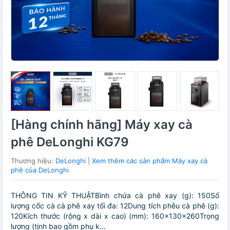
[Hàng chính hãng] Máy xay cà
phê DeLonghi KG79
Thương hiệu:
DeLonghi
|
Xem thêm các sản phẩm Máy xay cà
phê của DeLonghi
THÔNG TIN KỸ THUẬTBình chứa cà phê xay (g): 150Số
lượng cốc cà cà phê xay tối đa: 12Dung tích phễu cà phê (g):
120Kích thước (rộng x dài x cao) (mm): 160x130x260Trọng
lượng (tịnh bao gồm phụ k...