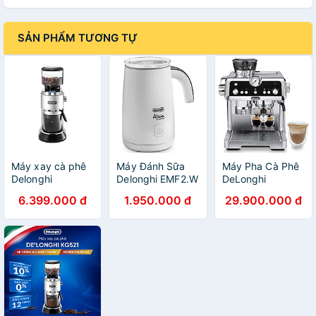
SẢN PHẨM TƯƠNG TỰ
Máy xay cà phê
Máy Đánh Sữa
Máy Pha Cà Phê
Delonghi
Delonghi EMF2.W
DeLonghi
KG521.M - 150W
- Hàng Chính
EC9355.M -
6.399.000 đ
1.950.000 đ
29.900.000 đ
- Hàng Chính
Hãng
Hàng Chính Hãng
Hãng