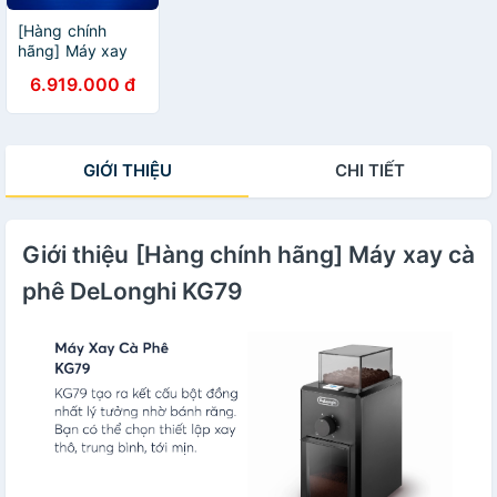
[Hàng chính
hãng] Máy xay
cà phê DeLonghi
6.919.000 đ
Dedica KG521.M
GIỚI THIỆU
CHI TIẾT
Giới thiệu [Hàng chính hãng] Máy xay cà
phê DeLonghi KG79