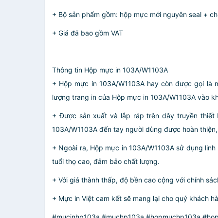
+ Bộ sản phẩm gồm: hộp mực mới nguyên seal + ch
+ Giá đã bao gồm VAT
Thông tin Hộp mực in 103A/W1103A
+ Hộp mực in 103A/W1103A hay còn được gọi là 
lượng trang in của Hộp mực in 103A/W1103A vào kh
+ Được sản xuất và lắp ráp trên dây truyền thiết
103A/W1103A đến tay người dùng được hoàn thiện, c
+ Ngoài ra, Hộp mực in 103A/W1103A sử dụng linh k
tuổi thọ cao, đảm bảo chất lượng.
+ Với giá thành thấp, độ bền cao cộng với chính s
+ Mực in Việt cam kết sẽ mang lại cho quý khách h
#mucinhp103a #muchp103a #hopmuchp103a #hop