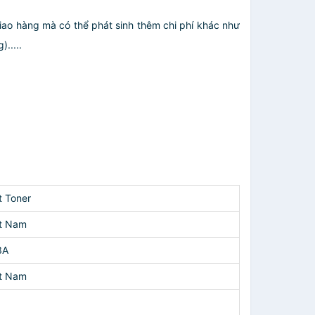
giao hàng mà có thể phát sinh thêm chi phí khác như
.....
t Toner
ệt Nam
3A
ệt Nam