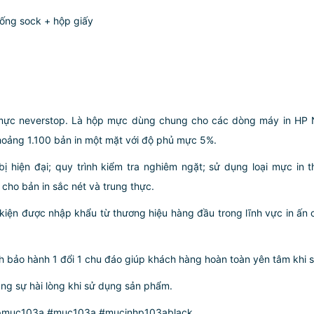
ống sock + hộp giấy
mực neverstop. Là hộp mực dùng chung cho các dòng máy in HP 
oảng 1.100 bản in một mặt với độ phủ mực 5%.
 bị hiện đại; quy trình kiểm tra nghiêm ngặt; sử dụng loại mực in
ho bản in sắc nét và trung thực.
iện được nhập khẩu từ thương hiệu hàng đầu trong lĩnh vực in ấn 
ách bảo hành 1 đổi 1 chu đáo giúp khách hàng hoàn toàn yên tâm k
àng sự hài lòng khi sử dụng sản phẩm.
muc103a #muc103a #mucinhp103ablack