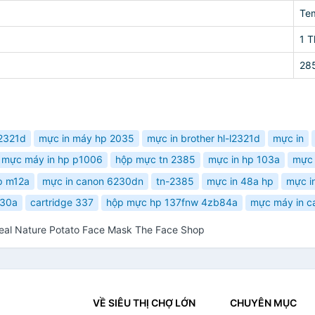
Te
1 
28
l2321d
mực in máy hp 2035
mực in brother hl-l2321d
mực in
 mực máy in hp p1006
hộp mực tn 2385
mực in hp 103a
mực 
p m12a
mực in canon 6230dn
tn-2385
mực in 48a hp
mực i
30a
cartridge 337
hộp mực hp 137fnw 4zb84a
mực máy in c
eal Nature Potato Face Mask The Face Shop
VỀ SIÊU THỊ CHỢ LỚN
CHUYÊN MỤC