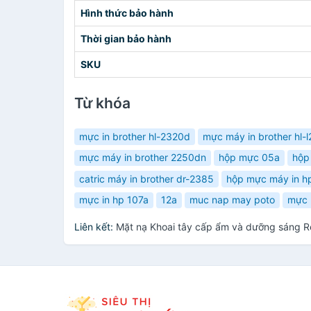
Hình thức bảo hành
Thời gian bảo hành
SKU
Từ khóa
mực in brother hl-2320d
mực máy in brother hl-
mực máy in brother 2250dn
hộp mực 05a
hộp
catric máy in brother dr-2385
hộp mực máy in h
mực in hp 107a
12a
muc nap may poto
mực 
Liên kết:
Mặt nạ Khoai tây cấp ẩm và dưỡng sáng R