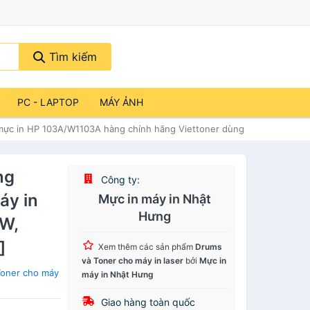
Tìm kiếm
PC - LAPTOP
MÁY ẢNH
ực in HP 103A/W1103A hàng chính hãng Viettoner dùng cho máy in HP
ng
Công ty:
áy in
Mực in máy in Nhật
Hưng
0W,
]
Xem thêm các sản phẩm
Drums
và Toner cho máy in laser
bởi
Mực in
Toner cho máy
máy in Nhật Hưng
Giao hàng toàn quốc