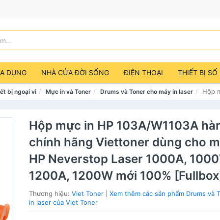
IA DỤNG
NHÀ CỬA ĐỜI SỐNG
ĐIỆN THOẠI
THIẾT BỊ SỐ
Hộp m
ết bị ngoại vi
Mực in và Toner
Drums và Toner cho máy in laser
Hộp mực in HP 103A/W1103A hà
chính hãng Viettoner dùng cho m
HP Neverstop Laser 1000A, 100
1200A, 1200W mới 100% [Fullbox
Thương hiệu:
Viet Toner
|
Xem thêm các sản phẩm Drums và 
in laser của Viet Toner