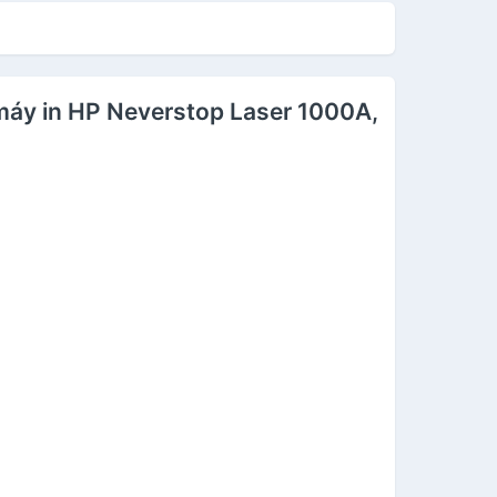
iettoner - Cartridge
- 49A [Fullbox]
RG 051 - 30A mới
00% [Full Box]
máy in HP Neverstop Laser 1000A,