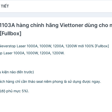
100% [Full Box]
V
 TIẾT
C
1
1103A hàng chính hãng Viettoner dùng cho 
Fullbox]
everstop Laser 1000A, 1000W, 1200A, 1200W mới 100% [Fullbox]
op Laser 1000A, 1000W, 1200A, 1200W.
u kiện nào đến trước)
h hàng chỉ cần tháo seal niêm phong là sử dụng được ngay.
n (độ phủ mực 5%).