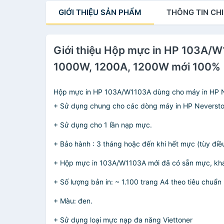
M225MFP (Hàng chính
MF269dw - Cartridge
GIỚI THIỆU
SẢN PHẨM
THÔNG TIN
CHI
hãng)
CRG 051 - 30A mới
100% [Fullbox]
Giới thiệu Hộp mực in HP 103A/W
1000W, 1200A, 1200W mới 100% [
Hộp mực in HP 103A/W1103A dùng cho máy in HP N
+ Sử dụng chung cho các dòng máy in HP Neverst
+ Sử dụng cho 1 lần nạp mực.
+ Bảo hành : 3 tháng hoặc đến khi hết mực (tùy điề
+ Hộp mực in 103A/W1103A mới đã có sẵn mực, khác
+ Số lượng bản in: ~ 1.100 trang A4 theo tiêu chuẩ
+ Màu: đen.
+ Sử dụng loại mực nạp đa năng Viettoner