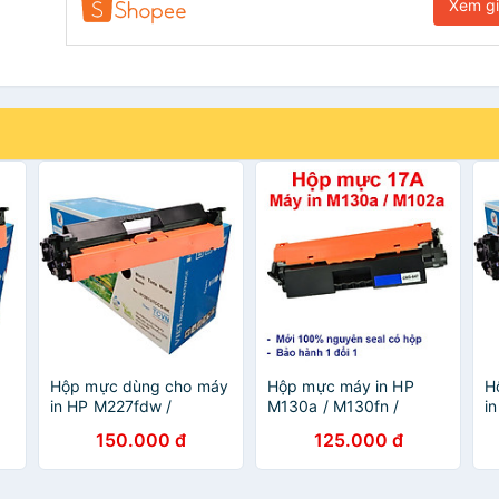
Xem g
Hộp mực dùng cho máy
Hộp mực máy in HP
H
in HP M227fdw /
M130a / M130fn /
i
áy
M227sdn / M227d /
M130fw / M130nw
1
150.000 đ
125.000 đ
M227fdn (Có VAT) hàng
(hàng nhập khẩu) -
M
chính hãng Viettoner -
Cartridge CF217A - 17A
M
Cartridge CF230A mới
mới 100% [Full Box]
h