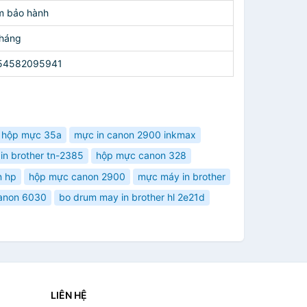
m bảo hành
Tháng
54582095941
hộp mực 35a
mực in canon 2900 inkmax
in brother tn-2385
hộp mực canon 328
n hp
hộp mực canon 2900
mực máy in brother
anon 6030
bo drum may in brother hl 2e21d
LIÊN HỆ