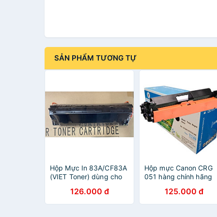
SẢN PHẨM TƯƠNG TỰ
Hộp Mực In 83A/CF83A
Hộp mực Canon CRG
(VIET Toner) dùng cho
051 hàng chính hãng
máy in HP M125/
Viettoner dùng cho m
126.000 đ
125.000 đ
125FW/ 125A/ 125nw/
in Canon LBP 161dn,
M126/ M127/ M127FN/
LBP 162dw, MF266dn,
M201/ M201DW/
MF261d, MF264dw,