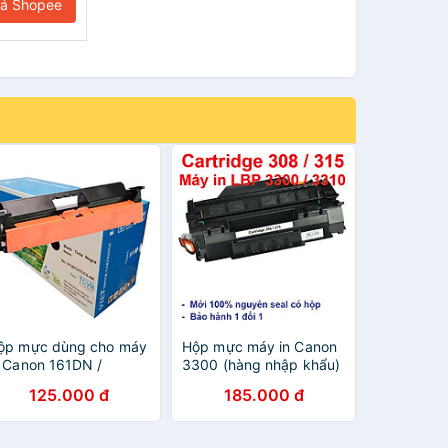
iá Shopee
ộp mực dùng cho máy
Hộp mực máy in Canon
n Canon 161DN /
3300 (hàng nhập khẩu)
62DW / MF261D /
dùng cho máy in Canon
125.000 đ
185.000 đ
F264DW / MF266DN /
LBP 3300, 3360, 3370,
F269DW (Có VAT)
3310 - Cartridge 308 /
àng chính hãng
Cartridge 315 mới 100%