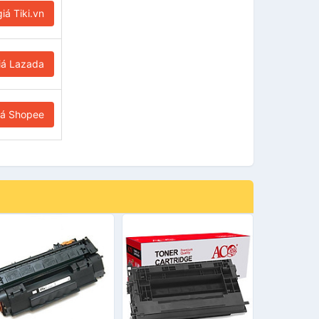
iá Tiki.vn
iá Lazada
iá Shopee