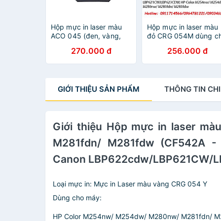
Hộp mực in laser màu
Hộp mực in laser màu
ACO 045 (đen, vàng,
đỏ CRG 054M dùng c
xanh, hồng) cho máy in
máy in HP Color
270.000 đ
256.000 đ
Canon
M254nw/ M254dw/
LBP611C/LBP612C
M280nw/ M281fdn/
image CLASS
M281fdw (CF543A -
MF632Cdw/MF633Cdw/MF634Cdw/MF635Cd
203A) Canon
GIỚI THIỆU
SẢN PHẨM
THÔNG TIN
CHI
- Hàng nhập khẩu
imageCLASS
MF642Cdw/MF641CW
Canon
LBP622cdw/LBP621
Giới thiệu Hộp mực in laser 
- Hàng nhập khẩu
M281fdn/ M281fdw (CF542A 
Canon LBP622cdw/LBP621CW/LB
Loại mực in: Mực in Laser màu vàng CRG 054 Y
Dùng cho máy:
HP Color M254nw/ M254dw/ M280nw/ M281fdn/ M