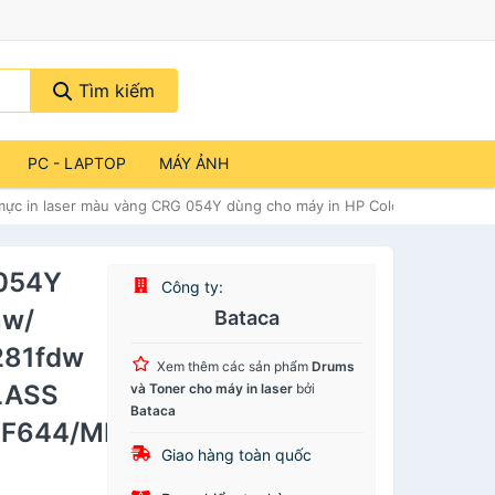
Tìm kiếm
PC - LAPTOP
MÁY ẢNH
mực in laser màu vàng CRG 054Y dùng cho máy in HP Color M254n
 054Y
Công ty:
nw/
Bataca
281fdw
Xem thêm các sản phẩm
Drums
LASS
và Toner cho máy in laser
bởi
Bataca
F644/MF645/
Giao hàng toàn quốc