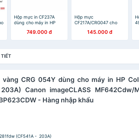
Hộp mực in CF237A
Hộp mực
H
ho
dùng cho máy in HP
CF217A/CRG047 cho
4
LaserJet M607n,
máy in HP
m
749.000 đ
145.000 đ
M607dn, M608n,
M102w/M102a/M130fn/MFP
1
M608dn, M608x,
M130fw/MFP
C
M609dn, M631 - Hàng
M130a/MFP
-
nhập khẩu
M130w/M132a
 TIẾT
/M132fn/M132fp/M132fw,
/MF643/MF644/MF645/
Canon LBP 113w/112/
MF113w/112 - Hàng
CW/LBP623CDW
nhập khẩu
màu vàng CRG 054Y dùng cho máy in HP 
- 203A) Canon imageCLASS MF642Cdw/
P623CDW - Hàng nhập khẩu
281fdw (CF541A - 203A)