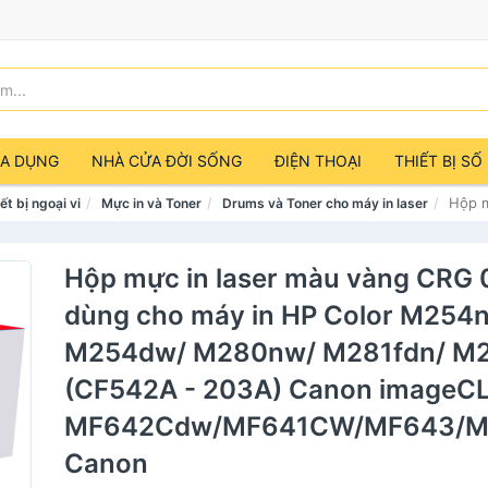
IA DỤNG
NHÀ CỬA ĐỜI SỐNG
ĐIỆN THOẠI
THIẾT BỊ SỐ
Hộp 
ết bị ngoại vi
Mực in và Toner
Drums và Toner cho máy in laser
Hộp mực in laser màu vàng CRG
dùng cho máy in HP Color M254
M254dw/ M280nw/ M281fdn/ M
(CF542A - 203A) Canon imageC
MF642Cdw/MF641CW/MF643/M
Canon