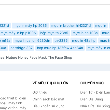
l2321d
mực in máy hp 2035
mực in brother hl-l2321d
mực in
 mực máy in hp p1006
hộp mực tn 2385
mực in hp 103a
mực 
p m12a
mực in canon 6230dn
tn-2385
mực in 48a hp
mực i
30a
cartridge 337
hộp mực hp 137fnw 4zb84a
mực máy in c
Real Nature Honey Face Mask The Face Shop
VỀ SIÊU THỊ CHỢ LỚN
CHUYÊN MỤC
Giới thiệu
Điện Tử - Điện Lạ
ác thiết bị điện
Chính sách bảo mật
Điện Gia Dụng
thoại, máy tính
Điều khoản sử dụng
Nhà Cửa Đời Sống
 máy vi tính, máy