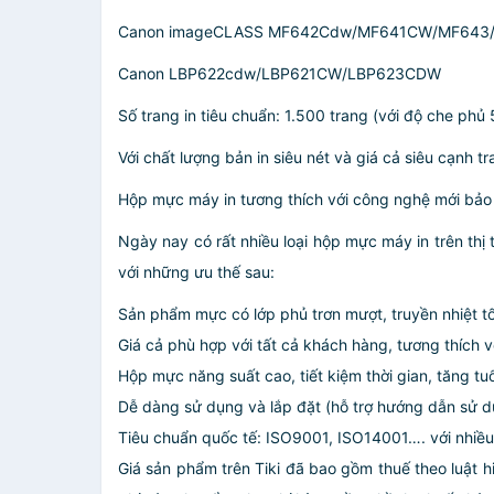
Canon imageCLASS MF642Cdw/MF641CW/MF643
Canon LBP622cdw/LBP621CW/LBP623CDW
Số trang in tiêu chuẩn: 1.500 trang (với độ che phủ
Với chất lượng bản in siêu nét và giá cả siêu cạnh 
Hộp mực máy in tương thích với công nghệ mới bảo
Ngày nay có rất nhiều loại hộp mực máy in trên thị 
với những ưu thế sau:
Sản phẩm mực có lớp phủ trơn mượt, truyền nhiệt tốt
Giá cả phù hợp với tất cả khách hàng, tương thích v
Hộp mực năng suất cao, tiết kiệm thời gian, tăng tu
Dễ dàng sử dụng và lắp đặt (hỗ trợ hướng dẫn sử dụ
Tiêu chuẩn quốc tế: ISO9001, ISO14001…. với nhiều 
Giá sản phẩm trên Tiki đã bao gồm thuế theo luật h