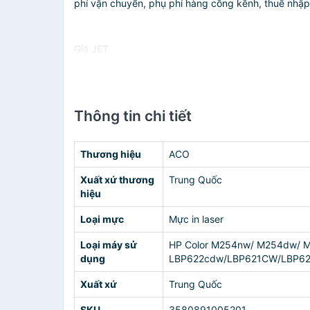
phí vận chuyển, phụ phí hàng cồng kềnh, thuế nhập kh
Giá JET
Thông tin chi tiết
Thương hiệu
ACO
Xuất xứ thương
Trung Quốc
hiệu
Loại mực
Mực in laser
Loại máy sử
HP Color M254nw/ M254dw/ 
dụng
LBP622cdw/LBP621CW/LBP6
Xuất xứ
Trung Quốc
SKU
3580891005201