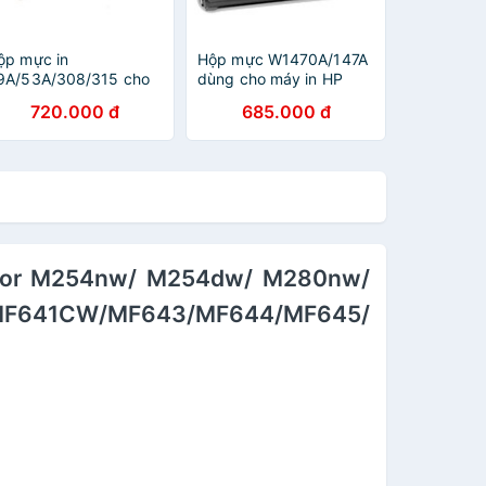
ộp mực in
Hộp mực W1470A/147A
9A/53A/308/315 cho
dùng cho máy in HP
áy in HP
LaserJet
720.000 đ
685.000 đ
160/1320/P2015/3390/3392,
M610/M611/M612
anon 3300/3310/3370
printer series - KHÔNG
 Hàng nhập khẩu
CHÍP NHẬN MỰC -
Hàng nhập khẩu
Color M254nw/ M254dw/ M280nw/
MF641CW/MF643/MF644/MF645/