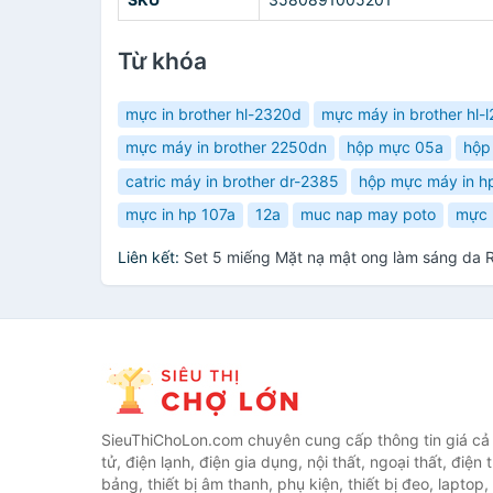
Từ khóa
mực in brother hl-2320d
mực máy in brother hl-
mực máy in brother 2250dn
hộp mực 05a
hộp
catric máy in brother dr-2385
hộp mực máy in h
mực in hp 107a
12a
muc nap may poto
mực 
Liên kết:
Set 5 miếng Mặt nạ mật ong làm sáng da 
SieuThiChoLon.com chuyên cung cấp thông tin giá cả c
tử, điện lạnh, điện gia dụng, nội thất, ngoại thất, điện 
bảng, thiết bị âm thanh, phụ kiện, thiết bị đeo, laptop,