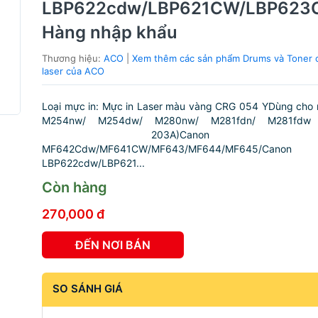
LBP622cdw/LBP621CW/LBP623
Hàng nhập khẩu
Thương hiệu:
ACO
|
Xem thêm các sản phẩm Drums và Toner 
laser của ACO
Loại mực in: Mực in Laser màu vàng CRG 054 YDùng cho 
M254nw/ M254dw/ M280nw/ M281fdn/ M281fdw
203A)Canon imageC
MF642Cdw/MF641CW/MF643/MF644/MF645/Canon
LBP622cdw/LBP621...
Còn hàng
270,000 đ
ĐẾN NƠI BÁN
SO SÁNH GIÁ