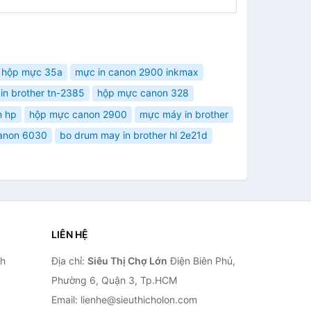
hộp mực 35a
mực in canon 2900 inkmax
in brother tn-2385
hộp mực canon 328
n hp
hộp mực canon 2900
mực máy in brother
anon 6030
bo drum may in brother hl 2e21d
LIÊN HỆ
nh
Địa chỉ:
Siêu Thị Chợ Lớn
Điện Biên Phủ,
Phường 6, Quận 3, Tp.HCM
Email: lienhe@sieuthicholon.com