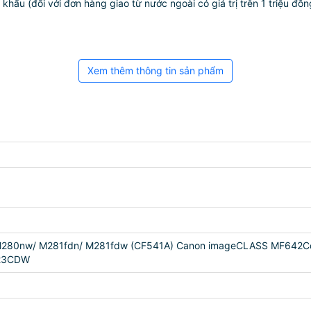
ẩu (đối với đơn hàng giao từ nước ngoài có giá trị trên 1 triệu đồng)
Xem thêm thông tin sản phẩm
M280nw/ M281fdn/ M281fdw (CF541A) Canon imageCLASS MF64
23CDW