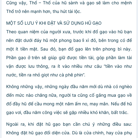
Cũng vậy, Thổ – Thổ của hũ sành và gạo sẽ làm cho mệnh
Thổ trở nên mạnh hơn, thu hút tài lộc.
MỘT SỐ LƯU Ý KHI ĐẶT VÀ SỬ DỤNG HŨ GẠO
Theo quan niệm của người xưa, trước khi đổ gạo vào hũ bạn
nên đặt dưới đáy hũ một phong bao lì xì đỏ, bên trong có để
một ít tiền mặt. Sau đó, bạn đổ gạo lên trên phong bì này.
Phần gạo ở trên sẽ giúp giữ được tiền tài, góp phần làm tài
vận được lưu thông, ra ít vào nhiều như câu “tiền vào như
nước, tiền ra nhỏ giọt như cà phê phin”.
Không những vậy, những ngày đầu năm mới dù nhà có nghèo
đến mức nào chăng nữa, người ta cũng cố gắng mua gạo về
đổ đầy hũ để cầu mong một năm ấm no, may mắn. Nếu để hũ
gạo vơi, đầu năm công việc sẽ gặp nhiều khó khăn, bất trắc.
Ngoài ra, khi đặt hũ gạo bạn cần chú ý những điều sau:
Không đặt hũ gạo đối diện cửa. Dù là cửa chính, hay cửa phụ