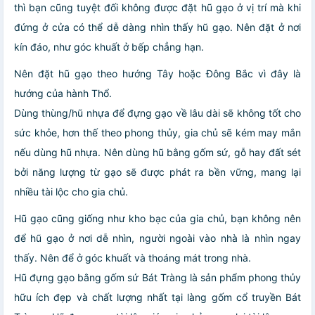
thì bạn cũng tuyệt đối không được đặt hũ gạo ở vị trí mà khi
đứng ở cửa có thể dễ dàng nhìn thấy hũ gạo. Nên đặt ở nơi
kín đáo, như góc khuất ở bếp chẳng hạn.
Nên đặt hũ gạo theo hướng Tây hoặc Đông Bắc vì đây là
hướng của hành Thổ.
Dùng thùng/hũ nhựa để đựng gạo về lâu dài sẽ không tốt cho
sức khỏe, hơn thế theo phong thủy, gia chủ sẽ kém may mắn
nếu dùng hũ nhựa. Nên dùng hũ bằng gốm sứ, gỗ hay đất sét
bởi năng lượng từ gạo sẽ được phát ra bền vững, mang lại
nhiều tài lộc cho gia chủ.
Hũ gạo cũng giống như kho bạc của gia chủ, bạn không nên
để hũ gạo ở nơi dễ nhìn, người ngoài vào nhà là nhìn ngay
thấy. Nên để ở góc khuất và thoáng mát trong nhà.
Hũ đựng gạo bằng gốm sứ Bát Tràng là sản phẩm phong thủy
hữu ích đẹp và chất lượng nhất tại làng gốm cổ truyền Bát