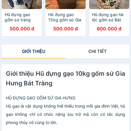
Hũ đựng gạo
Hũ đựng gạo
Hũ đựng gạo tài
gốm sứ tráng
15kg gốm sứ Gia
lộc gốm sứ Bát
men 15kg vẽ sen
Hưng Bát Tràng
Tràng
500.000 đ
500.000 đ
600.000 đ
cá chép
GIỚI THIỆU
CHI TIẾT
Giới thiệu Hũ đựng gạo 10kg gốm sứ Gia
Hưng Bát Tràng
HŨ ĐỰNG GẠO GỐM SỨ GIA HƯNG
Hũ gạo là vật dụng không thể thiếu trong mỗi gia đình Việt, hũ
gạo không chỉ có chức năng lưu trữ mà còn có tác dụng
phong thủy vô cùng to lớn.