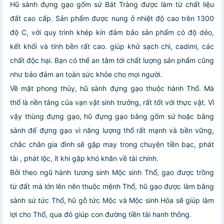
Hũ sành đựng gạo gốm sứ Bát Tràng được làm từ chất liệu
đất cao cấp. Sản phẩm được nung ở nhiệt độ cao trên 1300
độ C, với quy trình khép kín đảm bảo sản phẩm có độ dẻo,
kết khối và tính bền rất cao. giúp khử sạch chì, cadimi, các
chất độc hại. Bạn có thể an tâm tới chất lượng sản phẩm cũng
như bảo đảm an toàn sức khỏe cho mọi người.
Về mặt phong thủy, hũ sành đựng gạo thuộc hành Thổ. Mà
thổ là nền tảng của vạn vật sinh trưởng, rất tốt với thực vật. Vì
vậy thùng đựng gạo, hũ đựng gạo bằng gốm sứ hoặc bằng
sành để đựng gạo vì năng lượng thổ rất mạnh và bền vững,
chắc chắn gia đình sẽ gặp may trong chuyện tiền bạc, phát
tài , phát lộc, ít khi gặp khó khăn về tài chính.
Bởi theo ngũ hành tương sinh Mộc sinh Thổ, gạo được trồng
từ đất mà lớn lên nên thuộc mệnh Thổ, hũ gạo được làm bằng
sành sứ tức Thổ, hũ gỗ tức Mộc và Mộc sinh Hỏa sẽ giúp làm
lợi cho Thổ, qua đó giúp con đường tiền tài hanh thông.