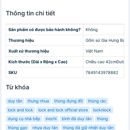
Thông tin chi tiết
Sản phẩm có được bảo hành không?
Không
Thương hiệu
Gốm sứ Gia Hưng Bát 
Xuất xứ thương hiệu
Việt Nam
Kích thước (Dài x Rộng x Cao)
Chiều cao 42cmĐường
SKU
7849143978882
Từ khóa
duy tân
thung nhua
thùng đựng đồ
thùng rác
lock and lock
lock and lock official store
locknlock
dụng cụ nhà bếp
inochi
bình đá duy tân
thùng
thùng gạo
nhựa duy tân
thùng đá giữ nhiệt duy tân