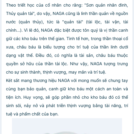
Theo triết học của cổ nhân cho rằng: "Sơn quản nhân đinh,
Thủy quản tài", do vậy, NAGA cũng là linh thần quản về nguồn
nước (quản thủy), tức là "quản tài" (tài lộc, tài vận, tài
chính...). Vì lẽ đó, NAGA đặc biệt được tôn quý là vị thần canh
giữ các kho báu trên thế gian. Tinh tế hơn, trong thần thoại cổ
xưa, châu báu là biểu tượng cho trí tuệ của thần linh dưới
dạng vật thể. Điều đó, có nghĩa là tài sản, châu báu thuộc
quyền sở hữu của thần tài lộc. Như vậy, NAGA tượng trưng
cho sự sinh thành, thịnh vượng, may mắn và trí tuệ.
Két sắt mang thương hiệu NAGA với mong muốn sẽ chung tay
cùng bạn bảo quản, canh giữ kho báu một cách an toàn và
tiện ích. Huy vọng, sẽ góp phần nhỏ cho kho báu đó có thể
sinh sôi, nảy nở và phát triễn thịnh vượng bằng tài năng, trí
tuệ và phẩm chất của bạn.