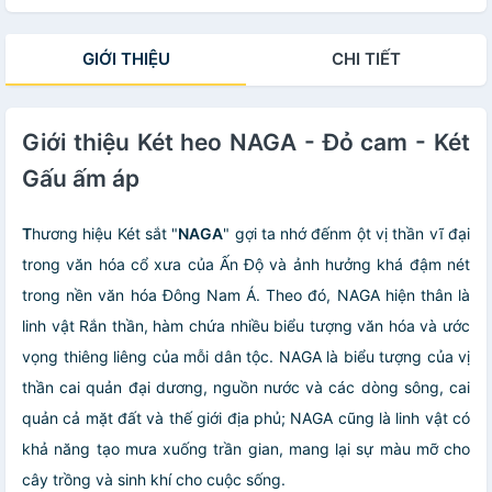
GIỚI THIỆU
CHI TIẾT
Giới thiệu Két heo NAGA - Đỏ cam - Két
Gấu ấm áp
T
hương hiệu Két sắt "
NAGA
" gợi ta nhớ đếnm ột vị thần vĩ đại
trong văn hóa cổ xưa của Ấn Độ và ảnh hưởng khá đậm nét
trong nền văn hóa Đông Nam Á. Theo đó, NAGA hiện thân là
linh vật Rắn thần, hàm chứa nhiều biểu tượng văn hóa và ước
vọng thiêng liêng của mỗi dân tộc. NAGA là biểu tượng của vị
thần cai quản đại dương, nguồn nước và các dòng sông, cai
quản cả mặt đất và thế giới địa phủ; NAGA cũng là linh vật có
khả năng tạo mưa xuống trần gian, mang lại sự màu mỡ cho
cây trồng và sinh khí cho cuộc sống.