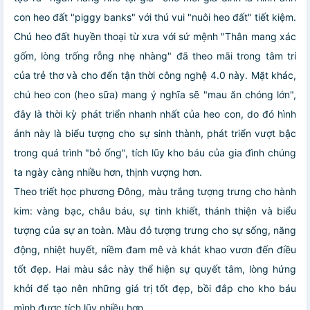
con heo đất "piggy banks" với thú vui "nuôi heo đất" tiết kiệm.
Chú heo đất huyền thoại từ xưa với sứ mệnh "Thân mang xác
gốm, lòng trống rỗng nhẹ nhàng" đã theo mãi trong tâm trí
của trẻ thơ và cho đến tận thời công nghệ 4.0 này. Mặt khác,
chú heo con (heo sữa) mang ý nghĩa sẽ "mau ăn chóng lớn",
đây là thời kỳ phát triển nhanh nhất của heo con, do đó hình
ảnh này là biểu tượng cho sự sinh thành, phát triển vượt bậc
trong quá trình "bỏ ống", tích lũy kho báu của gia đình chúng
ta ngày càng nhiều hơn, thịnh vượng hơn.
Theo triết học phương Đông, màu trắng tượng trưng cho hành
kim: vàng bạc, châu báu, sự tinh khiết, thánh thiện và biểu
tượng của sự an toàn. Màu đỏ tượng trưng cho sự sống, năng
động, nhiệt huyết, niềm đam mê và khát khao vươn đến điều
tốt đẹp. Hai màu sắc này thể hiện sự quyết tâm, lòng hứng
khởi để tạo nên những giá trị tốt đẹp, bồi đắp cho kho báu
mình được tích lũy nhiều hơn.