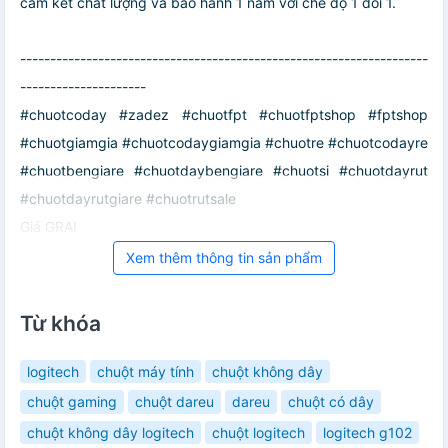
cam kết chất lượng và bảo hành 1 năm với chế độ 1 đổi 1.
--------------------------------------------------------------------
---------------------
#chuotcoday #zadez #chuotfpt #chuotfptshop #fptshop
#chuotgiamgia #chuotcodaygiamgia #chuotre #chuotcodayre
#chuotbengiare #chuotdaybengiare #chuotsi #chuotdayrut
#chuotdayrutgiare #chuotrutsale
Giá GRAI
Xem thêm thông tin sản phẩm
Từ khóa
logitech
chuột máy tính
chuột không dây
chuột gaming
chuột dareu
dareu
chuột có dây
chuột không dây logitech
chuột logitech
logitech g102