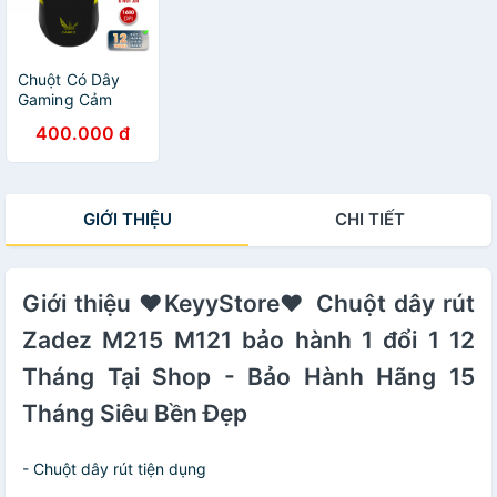
Chuột Có Dây
Gaming Cảm
Biến AVAGO
400.000 đ
ZADEZ GT613M
GIỚI THIỆU
CHI TIẾT
Giới thiệu ❤️KeyyStore❤️ Chuột dây rút
Zadez M215 M121 bảo hành 1 đổi 1 12
Tháng Tại Shop - Bảo Hành Hãng 15
Tháng Siêu Bền Đẹp
- Chuột dây rút tiện dụng