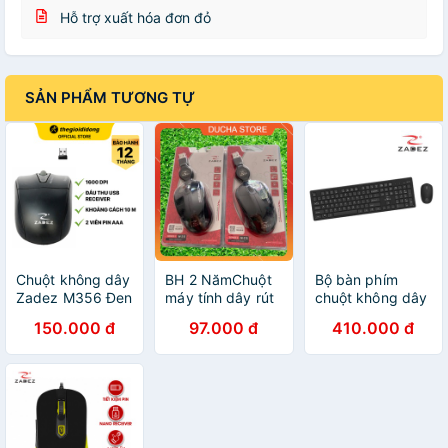
Hỗ trợ xuất hóa đơn đỏ
SẢN PHẨM TƯƠNG TỰ
Chuột không dây
BH 2 NămChuột
Bộ bàn phím
Zadez M356 Đen
máy tính dây rút
chuột không dây
1600 DPI - Hàng
Zades M215 nhỏ
ZADEZ ZMK-332
150.000 đ
97.000 đ
410.000 đ
chính hãng - BH
gọn sài siêu bền
(Chính hãng) có
12 tháng
bảo hành rất dài
xuất hóa đơn VAT