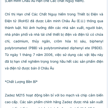
(Liên minh Châu Âu Hạn chế Các chất Nguy hiểm).
Chỉ thị Hạn chế Các Chất Nguy hiểm trong Thiết bị Điện và
Điện tử (RoHS) đã được Liên minh Châu Âu (E.U.) thông qua
thành luật. Nó ảnh hưởng đến các nhà sản xuất, người bán,
nhà phân phối và nhà tái chế thiết bị điện và điện tử có chứa
chì, cadmium, thủy ngân, crôm hóa trị sáu, biphenyl
polybromated (PBB) và polybrominated diphenyl ete (PBDE).
Từ ngày 1 tháng 7 năm 2006, việc sử dụng các vật liệu này
đã bị hạn chế nghiêm trọng trong hầu hết các sản phẩm điện
và điện tử được bán ở Châu Âu
*Chất Lượng Bền Bỉ*
Zadez M215 hoạt động bền bỉ với bo mạch và chip cảm biến
cao cấp. Các sản phẩm chính hãng Zadez được nhà sản xuất