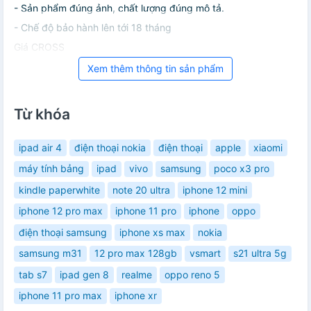
- Sản phẩm đúng ảnh, chất lượng đúng mô tả.
- Chế độ bảo hành lên tới 18 tháng
Giá CROSS
Xem thêm thông tin sản phẩm
Từ khóa
ipad air 4
điện thoại nokia
điện thoại
apple
xiaomi
máy tính bảng
ipad
vivo
samsung
poco x3 pro
kindle paperwhite
note 20 ultra
iphone 12 mini
iphone 12 pro max
iphone 11 pro
iphone
oppo
điện thoại samsung
iphone xs max
nokia
samsung m31
12 pro max 128gb
vsmart
s21 ultra 5g
tab s7
ipad gen 8
realme
oppo reno 5
iphone 11 pro max
iphone xr