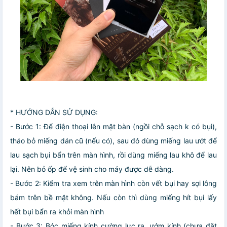
* HƯỚNG DẪN SỬ DỤNG:
- Bước 1: Để điện thoại lên mặt bàn (ngồi chỗ sạch k có bụi),
tháo bỏ miếng dán cũ (nếu có), sau đó dùng miếng lau ướt để
lau sạch bụi bẩn trên màn hình, rồi dùng miếng lau khô để lau
lại. Nên bỏ ốp để vệ sinh cho máy được dễ dàng.
- Bước 2: Kiểm tra xem trên màn hình còn vết bụi hay sợi lông
bám trên bề mặt không. Nếu còn thì dùng miếng hít bụi lấy
hết bụi bẩn ra khỏi màn hình
- Bước 3: Bóc miếng kính cường lực ra, ướm kính (chưa đặt