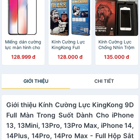
Pro/ 13 Pro Max/
Trộm Dán Full
iPhone 12/ 12
Màn - Hàng
Pro/ 12 Pro Max/
Chính Hãng
iPhone 11/ 11 Pro
Max/ iPhone XS
MAX, XR, XS
cường lực tự dán
hiệu WEKOME -
Miếng dán cường
Kính Cường Lực
Kính Cường Lực
Hàng chính hãng
lực màn hình cho
KingKong Full
Chống Nhìn Trộm
iPhone 11 Pro
Màn Mẫu Mới
KingKong Dành
128.999 đ
128.000 đ
135.000 đ
Max (6.5") hiệu
Nhất Chống Vỡ
Cho iPhone 13
Kingkong chuẩn
Viền cho iPhone
Promax, 12
9H / 0.2 mm -
14 promax, 13
Promax, 11
Hàng nhập khẩu
promax, 12
Promax, Xsmax -
GIỚI THIỆU
CHI TIẾT
promax, 11
Dán Full Màn -
promax_Hàng
Hàng chính
Chính Hãng A132
hãng_B121
Giới thiệu Kính Cường Lực KingKong 9D
Full Màn Trong Suốt Dành Cho iPhone
13, 13Mini, 13Pro, 13Pro Max, iPhone 14,
14Plus, 14Pro, 14Pro Max - Full Hộp Sắt