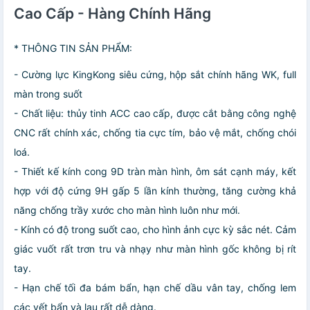
Cao Cấp - Hàng Chính Hãng
* THÔNG TIN SẢN PHẨM:
- Cường lực KingKong siêu cứng, hộp sắt chính hãng WK, full
màn trong suốt
- Chất liệu: thủy tinh ACC cao cấp, được cắt bằng công nghệ
CNC rất chính xác, chống tia cực tím, bảo vệ mắt, chống chói
loá.
- Thiết kế kính cong 9D tràn màn hình, ôm sát cạnh máy, kết
hợp với độ cứng 9H gấp 5 lần kính thường, tăng cường khả
năng chống trầy xước cho màn hình luôn như mới.
- Kính có độ trong suốt cao, cho hình ảnh cực kỳ sắc nét. Cảm
giác vuốt rất trơn tru và nhạy như màn hình gốc không bị rít
tay.
- Hạn chế tối đa bám bẩn, hạn chế dầu vân tay, chống lem
các vết bẩn và lau rất dễ dàng.