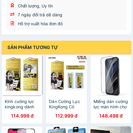
Chất lượng, Uy tín
7 ngày đổi trả dễ dàng
Hỗ trợ xuất hóa đơn đỏ
SẢN PHẨM TƯƠNG TỰ
Kính cường lực
Dán Cường Lực
Miếng dán cường
kingkong dành
KingKong Có
lực màn hình cho
cho iPhone 15/
Khung Tự Dán,
iPhone 14 Plus
114.999 đ
112.999 đ
148.498 đ
15 Pro Max/ 14
Ngăn Bụi Loa
hiệu Kingkong
Pro/ 14 Pro Max/
Dành Cho iPhone
Tempered -
iPhone 13/ 13
- Chống Nhín
Hàng nhập khẩu