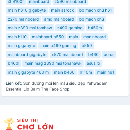
i3 9100f
mainboard
z590 mainboard
main h310 gigabyte
main asrock
bo mạch chủ h61
z270 mainboard
amd mainboard
bo mạch chủ
main z390 msi tomhaw
z490 gaming
b450m
main h110
mainboard b550
main
maninboard
main gigabyte
main b460 gaming
b550
mainboard gigabyte
x570 mainboard
b460
aorus
b460i
main mag z390 msi tonahawk
asus rx
main gigabyte 460 m
main b460
h110m
main h61
Liên kết:
Son dưỡng môi lên màu siêu đẹp Yehwadam
Essential Lip Balm The Face Shop