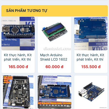
SẢN PHẨM TƯƠNG TỰ
Kit thực hành, Kit
Mạch Arduino
Kit thực hành, Kit
phát triển, Kit thí
Shield LCD 1602
phát triển, Kit thí
nghiệm Arduino
nghiệm Arduino
165.000 đ
60.000 đ
155.500 đ
NANO V3.0 AVR
UNO R3 AVR
ATMEGA328P,
ATMEGA328P,
SMD CH340 +
SMD + cáp
cáp kde4696
kde4697