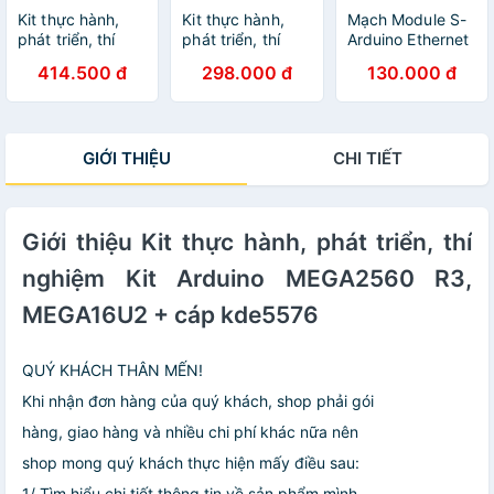
Kit thực hành,
Kit thực hành,
Mạch Module S-
phát triển, thí
phát triển, thí
Arduino Ethernet
nghiệm Kit
nghiệm Kit
W5100
414.500 đ
298.000 đ
130.000 đ
Arduino
Arduino
MEGA2560 R3
MEGA2560 R3,
WIFI ESP8266
CH340G + cáp
32M RAM,
kde5577
GIỚI THIỆU
CHI TIẾT
CH340G
kde5578
Giới thiệu Kit thực hành, phát triển, thí
nghiệm Kit Arduino MEGA2560 R3,
MEGA16U2 + cáp kde5576
QUÝ KHÁCH THÂN MẾN!
Khi nhận đơn hàng của quý khách, shop phải gói
hàng, giao hàng và nhiều chi phí khác nữa nên
shop mong quý khách thực hiện mấy điều sau:
1/ Tìm hiểu chi tiết thông tin về sản phẩm mình