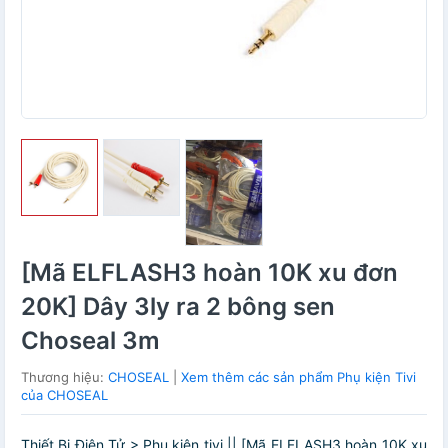
[Mã ELFLASH3 hoàn 10K xu đơn
20K] Dây 3ly ra 2 bông sen
Choseal 3m
Thương hiệu:
CHOSEAL
|
Xem thêm các sản phẩm Phụ kiện Tivi
của CHOSEAL
Thiết Bị Điện Tử > Phụ kiện tivi || [Mã ELFLASH3 hoàn 10K xu