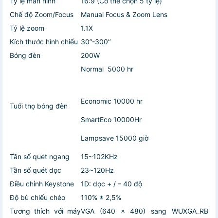
Tỷ lệ màn hình
16:9 (Có thể chọn 5 tỷ lệ)
Chế độ Zoom/Focus
Manual Focus & Zoom Lens
Tỷ lệ zoom
1.1X
Kích thước hình chiếu
30’’-300’’
Bóng đèn
200W
Normal 5000 hr
Economic 10000 hr
Tuổi thọ bóng đèn
SmartEco 10000Hr
Lampsave 15000 giờ
Tần số quét ngang
15~102KHz
Tần số quét dọc
23~120Hz
Điều chỉnh Keystone
1D: dọc + / – 40 độ
Độ bù chiếu chéo
110% ± 2,5%
Tương thích với máy
VGA (640 x 480) sang WUXGA_RB