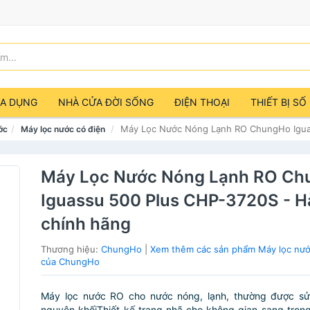
IA DỤNG
NHÀ CỬA ĐỜI SỐNG
ĐIỆN THOẠI
THIẾT BỊ SỐ
Máy Lọc Nước Nóng Lạnh RO ChungHo Igua
ớc
Máy lọc nước có điện
Máy Lọc Nước Nóng Lạnh RO C
Iguassu 500 Plus CHP-3720S - 
chính hãng
Thương hiệu:
ChungHo
|
Xem thêm các sản phẩm Máy lọc nướ
của ChungHo
Máy lọc nước RO cho nước nóng, lạnh, thường được sử
nguyên khốiThiết kế trang nhã cho không gian sang trọngC