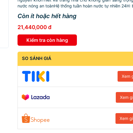
nước nóng an toànHệ thống tuần hoàn nước tự nhiên 24H: b
Còn ít hoặc hết hàng
21,440,000 đ
Kiểm tra còn hàng
SO SÁNH GIÁ
Xem g
Xem g
Xem g