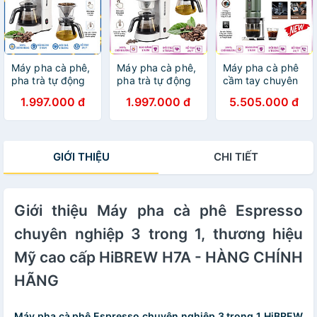
Máy pha cà phê,
Máy pha cà phê,
Máy pha cà phê
pha trà tự động
pha trà tự động
cầm tay chuyên
Drip thương hiệu
Drip thương hiệu
nghiệp Espresso
1.997.000 đ
1.997.000 đ
5.505.000 đ
HiBREW H12 -
Mỹ cao cấp
3 trong 1, dùng
Dung tích 750ml
HiBREW H12 -
pin có thể pha cả
- Công suất
Công suất 700W
nóng và lạnh
700W - Hàng
- Hàng nhập
thương hiệu Mỹ
GIỚI THIỆU
CHI TIẾT
chính hãng
khẩu
cao cấp HiBREW
H4C - Hàng
Nhập Khẩu
Giới thiệu Máy pha cà phê Espresso
chuyên nghiệp 3 trong 1, thương hiệu
Mỹ cao cấp HiBREW H7A - HÀNG CHÍNH
HÃNG
Máy pha cà phê Espresso chuyên nghiệp 3 trong 1 HiBREW