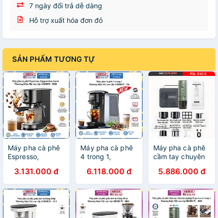
7 ngày đổi trả dễ dàng
Hỗ trợ xuất hóa đơn đỏ
SẢN PHẨM TƯƠNG TỰ
Máy pha cà phê
Máy pha cà phê
Máy pha cà phê
Espresso,
4 trong 1,
cầm tay chuyên
Cappuccino,
Espresso, Viên
nghiệp Espresso
3.131.000 đ
6.118.000 đ
5.886.000 đ
Latte thương
Nén Nespresso,
3 trong 1, dùng
hiệu HiBREW H5B
Nescafe
pin có thể pha cả
- Công suất
Dolcegusto, Kcup
nóng và lạnh
1500W, áp suất
HiBREW H6 -
HiBREW H4C -
15bar - Hàng
Hàng Chính Hãng
Hàng Chính Hãng
chính hãng