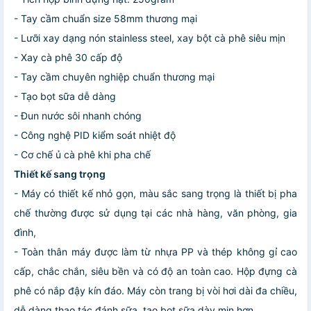
- Tay cầm chuẩn size 58mm thương mại
- Lưỡi xay dạng nón stainless steel, xay bột cà phê siêu mịn
- Xay cà phê 30 cấp độ
- Tay cầm chuyên nghiệp chuẩn thương mại
- Tạo bọt sữa dễ dàng
- Đun nước sôi nhanh chóng
- Công nghệ PID kiểm soát nhiệt độ
- Cơ chế ủ cà phê khi pha chế
Thiết kế sang trọng
- Máy có thiết kế nhỏ gọn, màu sắc sang trọng là thiết bị pha
chế thường được sử dụng tại các nhà hàng, văn phòng, gia
đình,
- Toàn thân máy được làm từ nhựa PP và thép không gỉ cao
cấp, chắc chắn, siêu bền và có độ an toàn cao. Hộp đựng cà
phê có nắp đậy kín đáo. Máy còn trang bị vòi hơi dài đa chiều,
dễ dàng thao tác đánh sữa, tạo bọt sữa dày mịn hơn.