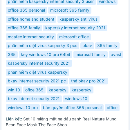
phần mềm kaspersky internet security 3 user
windows
office 365 personal
microsoft 365 family
office home and student
kaspersky anti virus
office 365 family
kapersky internet security 2021
mcafee internet security
microsoft office
phần mềm diệt virus kasperky 3 pcs
bkav
365 family
365
key windows 10 pro 64bit
microsoft family
avast
kaspersky internet security 2021
phần mềm diệt virus kaspersky
bkav internet security 2021 pc
thẻ bkav pro 2021
win 10
ofice 365
kapersky
kaspersky
bkav internet security 2021
windows 10
windows 10 pro
bản quyền office 365 personal
office
Liên kết:
Set 10 miếng mặt nạ đậu xanh Real Nature Mung
Bean Face Mask The Face Shop