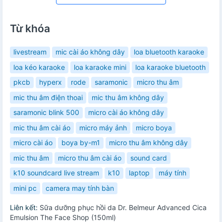
Từ khóa
livestream
mic cài áo không dây
loa bluetooth karaoke
loa kéo karaoke
loa karaoke mini
loa karaoke bluetooth
pkcb
hyperx
rode
saramonic
micro thu âm
mic thu âm điện thoai
mic thu âm không dây
saramonic blink 500
micro cài áo không dây
mic thu âm cài áo
micro máy ảnh
micro boya
micro cài áo
boya by-m1
micro thu âm không dây
mic thu âm
micro thu âm cài áo
sound card
k10 soundcard live stream
k10
laptop
máy tính
mini pc
camera may tính bàn
Liên kết:
Sữa dưỡng phục hồi da Dr. Belmeur Advanced Cica
Emulsion The Face Shop (150ml)