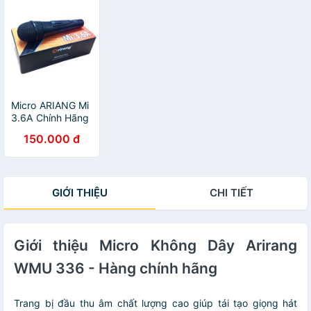
Micro ARIANG Mi
3.6A Chính Hãng
Hàn Quốc.Hút
150.000 đ
Giọng Hát
Nhẹ,Dây Dài
5M.Phiên Bản
Cao Cấp Nhất
GIỚI THIỆU
CHI TIẾT
Của Mi 3.6
Giới thiệu Micro Không Dây Arirang
WMU 336 - Hàng chính hãng
Trang bị đầu thu âm chất lượng cao giúp tái tạo giọng hát