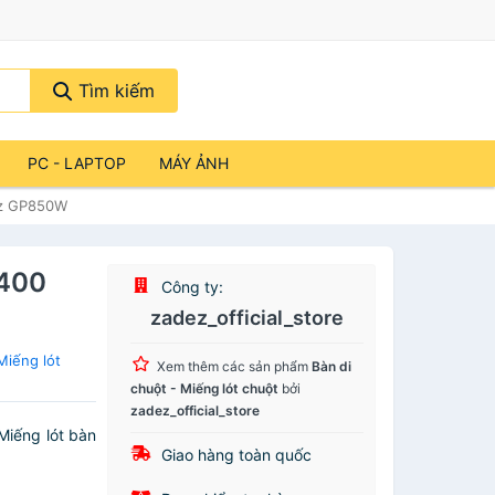
Tìm kiếm
PC - LAPTOP
MÁY ẢNH
ez GP850W
x400
Công ty:
zadez_official_store
Miếng lót
Xem thêm các sản phẩm
Bàn di
chuột - Miếng lót chuột
bởi
zadez_official_store
Miếng lót bàn
Giao hàng toàn quốc