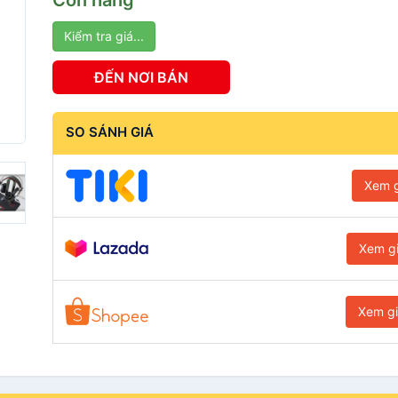
Còn hàng
Kiểm tra giá...
ĐẾN NƠI BÁN
SO SÁNH GIÁ
Xem g
Xem g
Xem g