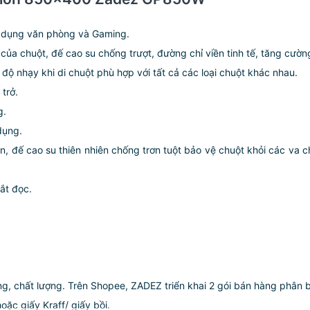
sử dụng văn phòng và Gaming.
ủa chuột, đế cao su chống trượt, đường chỉ viền tinh tế, tăng cường
độ nhạy khi di chuột phù hợp với tất cả các loại chuột khác nhau.
trở.
g.
dụng.
u mịn, đế cao su thiên nhiên chống trơn tuột bảo vệ chuột khỏi các v
ắt đọc.
, chất lượng. Trên Shopee, ZADEZ triển khai 2 gói bán hàng phân b
oặc giấy Kraff/ giấy bồi.