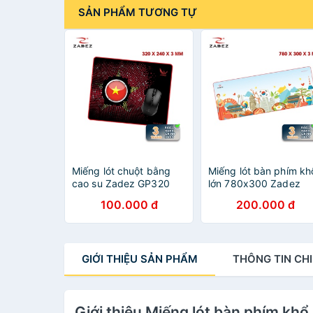
SẢN PHẨM TƯƠNG TỰ
Miếng lót chuột bằng
Miếng lót bàn phím kh
cao su Zadez GP320
lớn 780x300 Zadez
GP780K
100.000 đ
200.000 đ
GIỚI THIỆU
SẢN PHẨM
THÔNG TIN
CHI
Giới thiệu Miếng lót bàn phím 