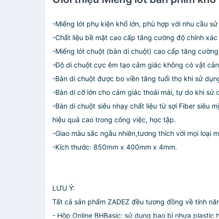
-Miếng lót phụ kiện khổ lớn, phù hợp với nhu cầu 
-Chất liệu bề mặt cao cấp tăng cường độ chính xác c
-Miếng lót chuột (bàn di chuột) cao cấp tăng cường 
-Độ di chuột cực êm tạo cảm giác không có vật cản 
-Bàn di chuột được bo viền tăng tuổi thọ khi sử dụn
-Bàn di cỡ lớn cho cảm giác thoải mái, tự do khi sử 
-Bàn di chuột siêu nhạy chất liệu từ sợi Fiber siê
hiệu quả cao trong công việc, học tập.
-Giao màu sắc ngẫu nhiên,tương thích với mọi loại m
-Kích thước: 850mm x 400mm x 4mm.
LƯU Ý:
Tất cả sản phẩm ZADEZ đều tương đồng về tính năng
- Hộp Online BHBasic: sử dụng bao bì nhựa plastic h