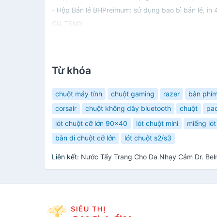
- Hộp Bán lẻ BHPreimum: sử dụng bao bì bán lẻ, in 4
Giá TSMX
Từ khóa
chuột máy tính
chuột gaming
razer
bàn phí
corsair
chuột không dây bluetooth
chuột
pad
lót chuột cỡ lớn 90x40
lót chuột mini
miếng lót
bàn di chuột cỡ lớn
lót chuột s2/s3
Liên kết:
Nước Tẩy Trang Cho Da Nhạy Cảm Dr. Belm