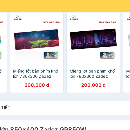
ổ
Miếng lót bàn phím khổ
Miếng lót bàn phím khổ
M
lớn 780x300 Zadez
lớn 780x300 Zadez
l
GP780V
GP780W
G
200.000 đ
200.000 đ
 TIẾT
khổ lớn 850x400 Zadez GP850W