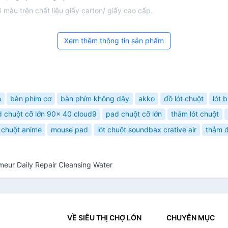
 màu trên chất liệu giấy carton/ giấy cao cấp.
Xem thêm thông tin sản phẩm
m
bàn phím cơ
bàn phím không dây
akko
đồ lót chuột
lót 
 chuột cỡ lớn 90x 40 cloud9
pad chuột cỡ lớn
thảm lót chuột
 chuột anime
mouse pad
lót chuột soundbax crative air
thảm đ
eur Daily Repair Cleansing Water
VỀ SIÊU THỊ CHỢ LỚN
CHUYÊN MỤC