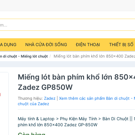
IA DỤNG
NHÀ CỬA ĐỜI SỐNG
ĐIỆN THOẠI
THIẾT BỊ SỐ
Miếng lót bàn phím khổ lớn 850x400 Zad
n di chuột - Miếng lót chuột
Miếng lót bàn phím khổ lớn 850
Zadez GP850W
Thương hiệu:
Zadez
|
Xem thêm các sản phẩm Bàn di chuột - 
chuột của Zadez
Máy tính & Laptop > Phụ Kiện Máy Tính > Bàn Di Chuột || 
phím khổ lớn 850x400 Zadez GP-850W