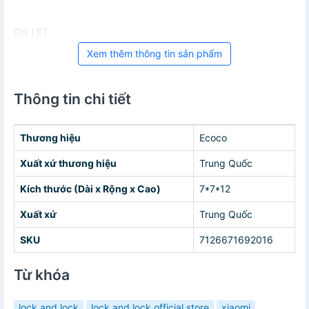
Giá LET
Xem thêm thông tin sản phẩm
Thông tin chi tiết
Thương hiệu
Ecoco
Xuất xứ thương hiệu
Trung Quốc
Kích thước (Dài x Rộng x Cao)
7*7*12
Xuất xứ
Trung Quốc
SKU
7126671692016
Từ khóa
lock and lock
lock and lock official store
xiaomi