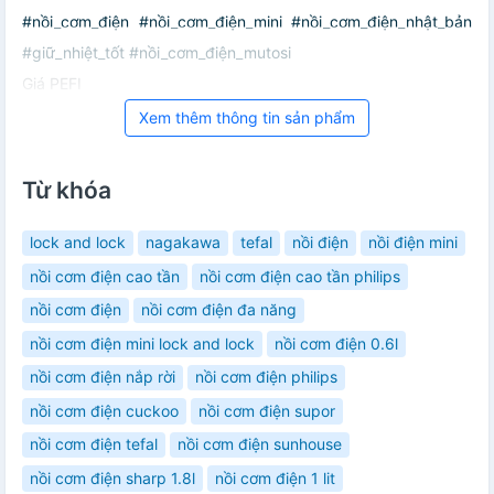
#nồi_cơm_điện #nồi_cơm_điện_mini #nồi_cơm_điện_nhật_bản
#giữ_nhiệt_tốt #nồi_cơm_điện_mutosi
Giá PEFI
Xem thêm thông tin sản phẩm
Từ khóa
lock and lock
nagakawa
tefal
nồi điện
nồi điện mini
nồi cơm điện cao tần
nồi cơm điện cao tần philips
nồi cơm điện
nồi cơm điện đa năng
nồi cơm điện mini lock and lock
nồi cơm điện 0.6l
nồi cơm điện nắp rời
nồi cơm điện philips
nồi cơm điện cuckoo
nồi cơm điện supor
nồi cơm điện tefal
nồi cơm điện sunhouse
nồi cơm điện sharp 1.8l
nồi cơm điện 1 lit