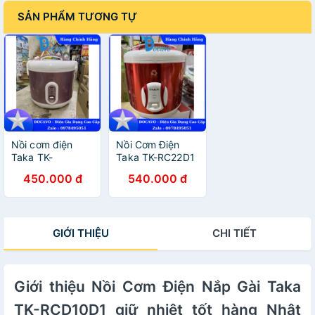
SẢN PHẨM TƯƠNG TỰ
Nồi cơm điện
Nồi Cơm Điện
Taka TK-
Taka TK-RC22D1
RCD15W .
(2.2L) - Hàng
450.000 đ
540.000 đ
THƯƠNG HIỆU
chính hãng
NHẬT BẢN
Đocavo
Đocavo
xincosmetics
xincosmetics
GIỚI THIỆU
CHI TIẾT
Giới thiệu Nồi Cơm Điện Nắp Gài Taka
TK-RCD10D1 giữ nhiệt tốt hàng Nhật