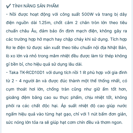
✔ TÍNH NĂNG SẢN PHẨM
- Nồi được hoạt động với công suất 500W và trang bị dây
điện nguồn dài 1.25m, chốt cắm 2 chân tròn lớn theo tiêu
chuẩn châu Âu, đảm bảo ổn định mạch điện, không gây ra
các trường hợp hở mạch hay chập cháy khi sử dụng. Tích hợp
Rơ le điện từ được sản xuất theo tiêu chuẩn nội địa Nhật Bản,
lò xo lớn và nhỏ trong mâm nhiệt đều được làm từ thép không
gỉ bền bỉ, cho hiệu quả sử dụng lâu dài.
- Taka TK-RCD10D1 với dung tích nồi 1 lít phù hợp với gia đình
từ 2 - 4 người ăn và được đúc thành một thể thống nhất, có
cụm thoát hơi lớn, chống tràn cũng như giữ ấm tốt hơn,
gioăng đệm bằng cao su thực phẩm, chịu nhiệt tốt, không
phôi ra các chất độc hại. Áp suất nhiệt độ cao giúp nước
ngấm hiệu quả vào từng hạt gạo, chỉ với 1 nút bấm đơn giản,
sức nóng lớn tỏa ra sẽ giúp hạt cơm chín đều và thơm ngon.