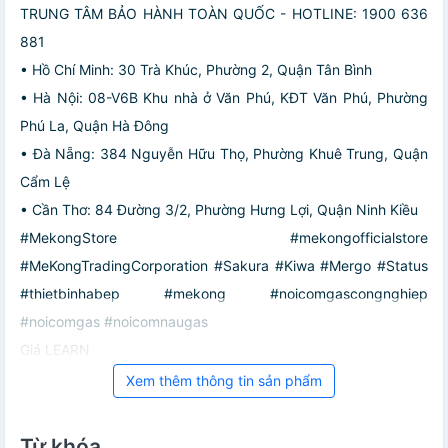
TRUNG TÂM BẢO HÀNH TOÀN QUỐC - HOTLINE: 1900 636
881
• Hồ Chí Minh: 30 Trà Khúc, Phường 2, Quận Tân Bình
• Hà Nội: 08-V6B Khu nhà ở Văn Phú, KĐT Văn Phú, Phường
Phú La, Quận Hà Đông
• Đà Nẵng: 384 Nguyễn Hữu Thọ, Phường Khuê Trung, Quận
Cẩm Lệ
• Cần Thơ: 84 Đường 3/2, Phường Hưng Lợi, Quận Ninh Kiều
#MekongStore #mekongofficialstore
#MeKongTradingCorporation #Sakura #Kiwa #Mergo #Status
#thietbinhabep #mekong #noicomgascongnghiep
#noicomgas #noicomnaugas
Giá LEARN
Xem thêm thông tin sản phẩm
Từ khóa