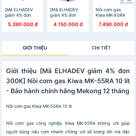
[Mã ELHADEV
[Mã ELHADEV
Nồi cơm gas
giảm 4% đơn
giảm 4% đơn
Kiwa MK-90RA
300K] Nồi cơm
300K] Nồi cơm
16 lít
5.390.000 đ
4.150.000 đ
7.490.000 đ
gas Kiwa MK-
gas Kiwa MK-
90RA (16L) Nhập
55RA (10L) Nhập
Khẩu Đài Loan,
Khẩu Đài Loan,
Bảo Hành Chính
Bảo Hành Chính
GIỚI THIỆU
CHI TIẾT
Hãng 12 Tháng
Hãng 12 Tháng
Giới thiệu [Mã ELHADEV giảm 4% đơn
300K] Nồi cơm gas Kiwa MK-55RA 10 lít
- Bảo hành chính hãng Mekong 12 tháng
Nồi cơm gas Kiwa MK-55RA 10 lít
Nồi cơm gas công nghiệp Kiwa MK-55RA không chỉ giúp
người dùng nấu cơm nhanh chóng với số lượng lớn mà đặc