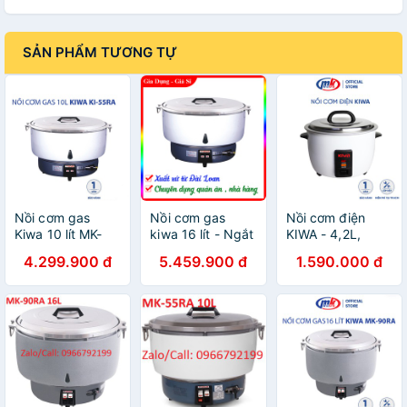
SẢN PHẨM TƯƠNG TỰ
Nồi cơm gas
Nồi cơm gas
Nồi cơm điện
Kiwa 10 lít MK-
kiwa 16 lít - Ngắt
KIWA - 4,2L,
55A - Xuất xứ
gas tự động -
5,6L, 8L, 10L -
4.299.900 đ
5.459.900 đ
1.590.000 đ
Đài loan - HÀNG
Xuất xứ Đài loan-
Bảo hành chính
CHÍNH HÃNG
HÀNG CHÍNH
hãng Mekong
100%
HÃNG 100%