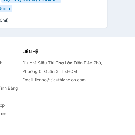
 38mm
0ml)
LIÊN HỆ
nh
Địa chỉ:
Siêu Thị Chợ Lớn
Điện Biên Phủ,
Phường 6, Quận 3, Tp.HCM
Email: lienhe@sieuthicholon.com
Tính Bảng
top
him