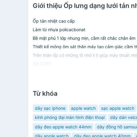
Giới thiệu Ốp lưng dạng lưới tản 
Ốp tản nhiệt cao cấp
Làm từ nhựa policacbonat
Bề mặt phủ 1 lớp nhung mịn, cầm rất chắc chắn êm 
Thiết kế mỏng ôm sát thân máy tạo cảm giác cầm th
Trên thân ốp có những lỗ nhỏ li ti giúp máy thoát nhi
Giá CATE
Từ khóa
dây sạc iphone
apple watch
sạc apple watch
kính phóng đại màn hình điện thoại
dây dán velc
dây đeo apple watch 44mm
dây đồng hồ samsu
dây apple watch
dây đeo apple watch 40mm