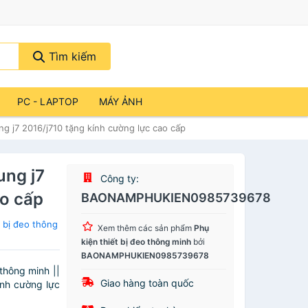
Tìm kiếm
PC - LAPTOP
MÁY ẢNH
ng j7 2016/j710 tặng kính cường lực cao cấp
ung j7
Công ty:
ao cấp
BAONAMPHUKIEN0985739678
 bị đeo thông
Xem thêm các sản phẩm
Phụ
kiện thiết bị đeo thông minh
bởi
BAONAMPHUKIEN0985739678
thông minh ||
Giao hàng toàn quốc
ính cường lực