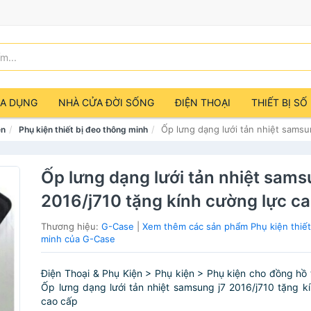
IA DỤNG
NHÀ CỬA ĐỜI SỐNG
ĐIỆN THOẠI
THIẾT BỊ SỐ
Ốp lưng dạng lưới tản nhiệt samsu
ện
Phụ kiện thiết bị đeo thông minh
Ốp lưng dạng lưới tản nhiệt sams
2016/j710 tặng kính cường lực c
Thương hiệu:
G-Case
|
Xem thêm các sản phẩm Phụ kiện thiết
minh của G-Case
Điện Thoại & Phụ Kiện > Phụ kiện > Phụ kiện cho đồng hồ 
Ốp lưng dạng lưới tản nhiệt samsung j7 2016/j710 tặng k
cao cấp