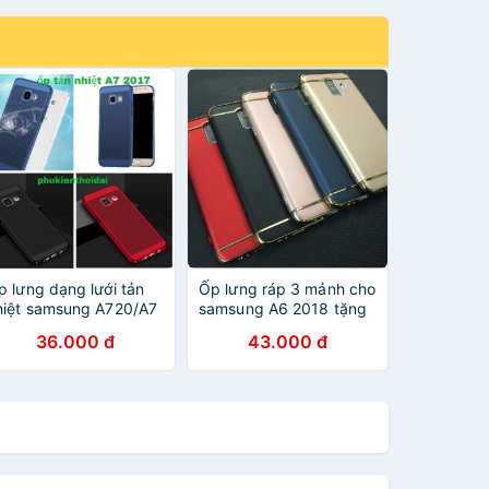
p lưng dạng lưới tản
Ốp lưng ráp 3 mảnh cho
hiệt samsung A720/A7
samsung A6 2018 tặng
017 tặng kính cường
kính cường lực cao cấp
36.000 đ
43.000 đ
ực cao cấp