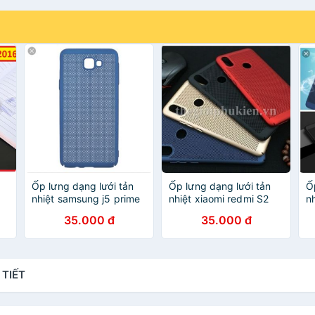
Ốp lưng dạng lưới tản
Ốp lưng dạng lưới tản
Ố
6
nhiệt samsung j5 prime
nhiệt xiaomi redmi S2
n
ao
tặng kính cường lực cao
tặng kính cường lực cao
2
35.000 đ
35.000 đ
cấp
cấp
l
 TIẾT