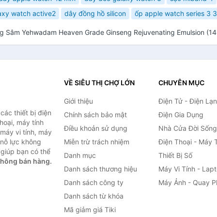
axy watch active2
dây đồng hồ silicon
ốp apple watch series 3
ng Sâm Yehwadam Heaven Grade Ginseng Rejuvenating Emulsion (14
VỀ SIÊU THỊ CHỢ LỚN
CHUYÊN MỤC
Giới thiệu
Điện Tử - Điện Lạ
ác thiết bị điện
Chính sách bảo mật
Điện Gia Dụng
thoại, máy tính
Điều khoản sử dụng
Nhà Cửa Đời Sống
 máy vi tính, máy
 nỗ lực không
Miễn trừ trách nhiệm
Điện Thoại - Máy 
giúp bạn có thể
Danh mục
Thiết Bị Số
không bán hàng.
Danh sách thương hiệu
Máy Vi Tính - Lap
Danh sách công ty
Máy Ảnh - Quay P
Danh sách từ khóa
Mã giảm giá Tiki