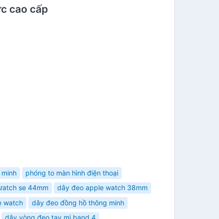
ực cao cấp
 minh
phóng to màn hình điện thoại
 ưatch se 44mm
dây đeo apple watch 38mm
e watch
dây đeo đồng hồ thông minh
dây vòng đeo tay mi band 4