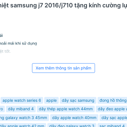
nhiệt samsung j7 2016/j710 tặng kính cường l
ái
oải mái khi sử dụng
ệt tốt.
Xem thêm thông tin sản phẩm
apple watch series 6
apple
dây sạc samsung
đong hồ thông
ro
dây miband 4
dây thép apple watch 44mm
dây đeo apple
ng galaxy watch 3 45mm
dây apple watch 40mm
dây sạc appl
dây apple watch 42 mm
dây đeo galaxy watch 3
sạc miband 4