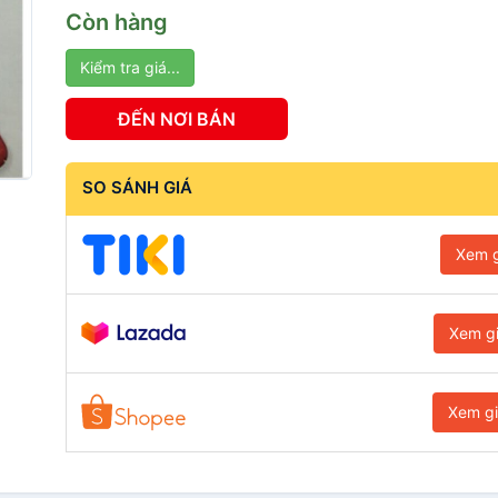
Còn hàng
Kiểm tra giá...
ĐẾN NƠI BÁN
SO SÁNH GIÁ
Xem g
Xem g
Xem g