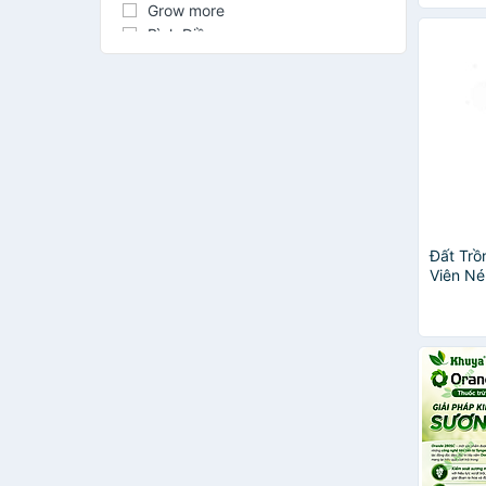
Grow more
Bình Điền
Hợp Trí
BDVX
monyka
ATONIK
BA LÁ XANH
Đầu Trâu
Phú Hảo
Trichoderma
TRIMIX-DT
Đất Tr
Emuniv
Viên Né
Lý, Bổ 
Gadot Israel
5 Lần, 
Garsoni
HVP
Keiki Duy
Th Garden
Bio
Đầu trâu MK
KINA