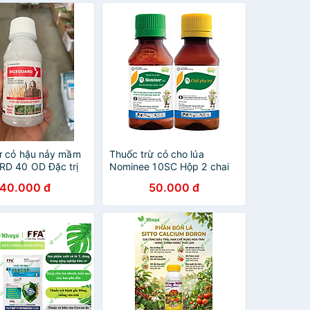
ởng cho cây trồng
ừ cỏ hậu nảy mầm
Thuốc trừ cỏ cho lúa
D 40 OD Đặc trị
Nominee 10SC Hộp 2 chai
phụng - cỏ lồng
20ml + Chất phù trợ
140.000 đ
50.000 đ