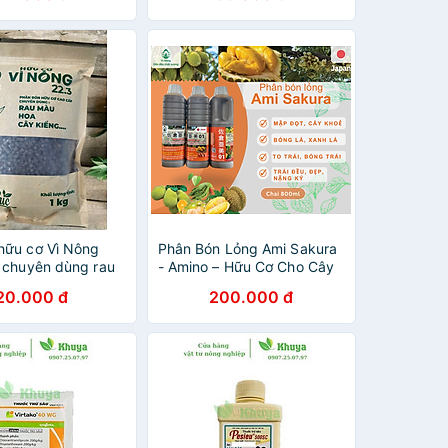
hữu cơ Vì Nông
Phân Bón Lỏng Ami Sakura
, chuyên dùng rau
- Amino – Hữu Cơ Cho Cây
y kiểng túi 1kg,
Ăn Trái: Mập Đọt, Trái Bóng,
20.000 đ
200.000 đ
nhập khẩu Nhật
Trái To, Trái Đều,...