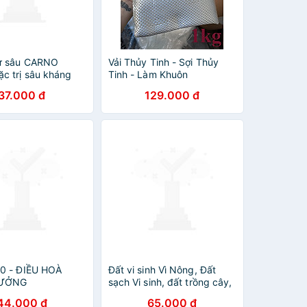
rừ sâu CARNO
Vải Thủy Tinh - Sợi Thủy
c trị sâu kháng
Tinh - Làm Khuôn
ao gồm sâu keo
Composite 1kg
37.000 đ
129.000 đ
sâu tơ
0 - ĐIỀU HOÀ
Đất vi sinh Vì Nông, Đất
RƯỞNG
sạch Vi sinh, đất trồng cây,
trồng rau
44.000 đ
65.000 đ