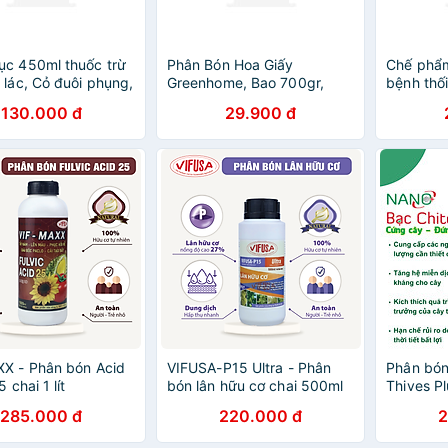
c 450ml thuốc trừ
Phân Bón Hoa Giấy
Chế phẩm
 lác, Cỏ đuôi phụng,
Greenhome, Bao 700gr,
bệnh thố
 vực, rau mác, rau
Hữu Cơ, Giúp Thân Cứng
- Xịt là 
130.000 đ
29.900 đ
Cáp, Tạo Tán, Ra Bông
trừ bệnh
Nhiều, Lâu Tàn
xanh - C
X - Phân bón Acid
VIFUSA-P15 Ultra - Phân
Phân bón 
5 chai 1 lít
bón lân hữu cơ chai 500ml
Thives P
CHITOSA
285.000 đ
220.000 đ
2
nguyên tố
sức đề k