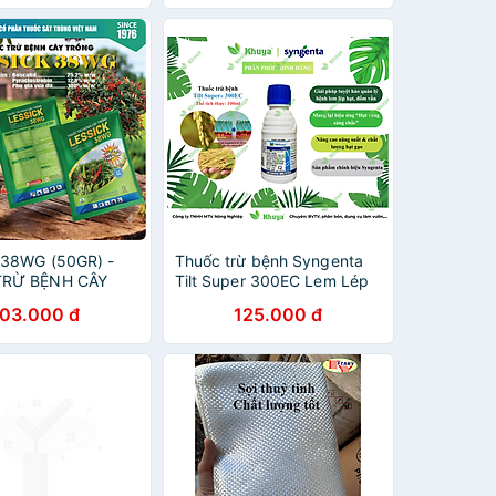
 38WG (50GR) -
Thuốc trừ bệnh Syngenta
TRỪ BỆNH CÂY
Tilt Super 300EC Lem Lép
Hạt và Đốm Vằn
103.000 đ
125.000 đ