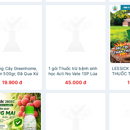
xanh cây
ồng Cây Greenhome,
1 gói Thuốc trừ bệnh sinh
LESSICK
n 500gr, Đã Qua Xử
học Acti No Vate 1SP Lúa
THUỐC 
Sung Vi Sinh, Nở Gấp
Vàng 10gr
TRỒNG
19.900 đ
45.000 đ
Trồng Rau Hoa