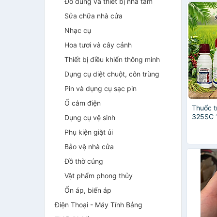
Đồ dùng và thiết bị nhà tắm
Sửa chữa nhà cửa
Nhạc cụ
Hoa tươi và cây cảnh
Thiết bị điều khiển thông minh
Dụng cụ diệt chuột, côn trùng
Pin và dụng cụ sạc pin
Ổ cắm điện
Thuốc t
325SC 
Dụng cụ vệ sinh
SYNGE
Phụ kiện giặt ủi
Bảo vệ nhà cửa
Đồ thờ cúng
Vật phẩm phong thủy
Ổn áp, biến áp
Điện Thoại - Máy Tính Bảng