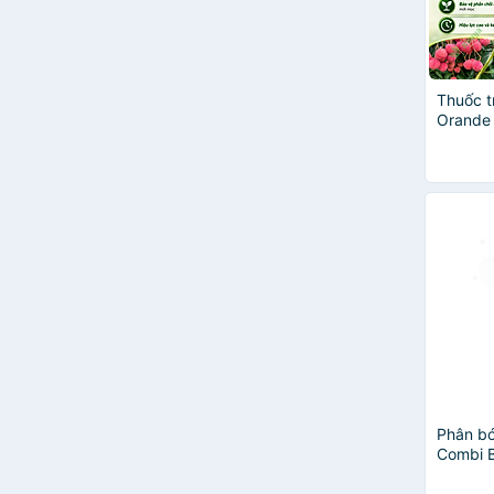
TÁM NGỌC
BEHN MEYER
ĐT02
HÙNG NGUYỄN - ĐÀ LẠT
Phú Nông
Thuốc t
Orande 
SONDA garden
Chuyên 
Vì Nông
1989
Bayer
CODA
KINGCROP
Miracle-Gro
Nano Xgreen
NGO AGRO
sfarm
Syngenta
VINHTHANH
aneco COMPOSTABLE
Phân bó
Better
Combi 
Dalat Hasfarm
sung tr
Điền Trang
dày lá l