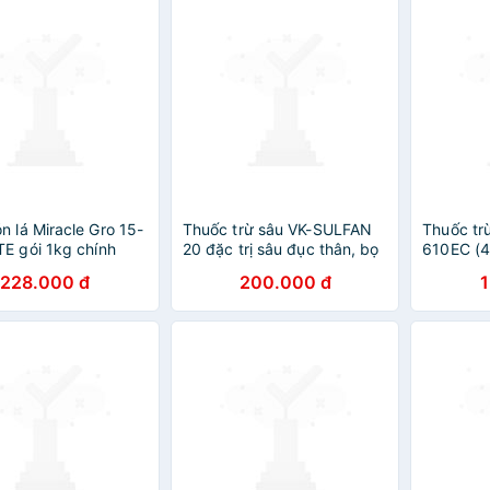
n lá Miracle Gro 15-
Thuốc trừ sâu VK-SULFAN
Thuốc tr
E gói 1kg chính
20 đặc trị sâu đục thân, bọ
610EC (48
n Qui
trĩ, rầy xanh, rệp sáp, tuyến
cả các lo
228.000 đ
200.000 đ
trùng trên nhiều loại cây
lúa
trồng