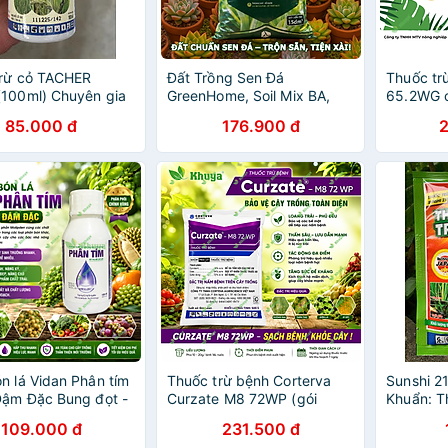
trừ cỏ TACHER
Đất Trồng Sen Đá
Thuốc tr
100ml) Chuyên gia
GreenHome, Soil Mix BA,
65.2WG c
 lồng vực - PHÒNG
Bao 15dm3 ~ 6kg, Trộn
Thư
85.000 đ
176.900 đ
C LOẠI CỎ HẬU
Sẵn, 70% Đá Khoáng, Thoát
ẦM
Nước Tốt
n lá Vidan Phân tím
Thuốc trừ bệnh Corterva
Sunshi 2
Đậm Đặc Bung đọt -
Curzate M8 72WP (gói
Khuẩn: Th
Phì trái
500gr) Nấm Bệnh trên Cây
đốm nâu,
109.000 đ
231.500 đ
Trồng
mai, héo