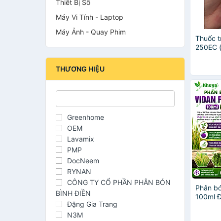
Thiết Bị Số
Máy Vi Tính - Laptop
Máy Ảnh - Quay Phim
Thuốc 
250EC (
diệt cỏ
TRỪ CÁ
THƯƠNG HIỆU
NẢY M
Greenhome
OEM
Lavamix
PMP
DocNeem
RYNAN
CÔNG TY CỔ PHẦN PHÂN BÓN
Phân bó
BÌNH ĐIỀN
100ml 
Đặng Gia Trang
Ra rễ - 
N3M