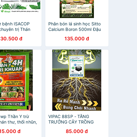
ừ bệnh ISACOP
Phân bón lá sinh học Sitto
huyên trị Thán
Calcium Boron 500ml Đậu
trái - Giảm rụng trái
230.500 đ
135.000 đ
1wp Thần Y trừ
VIPAC 88SP - TĂNG
án thư, thối nhũn,
TRƯỞNG CÂY TRỒNG
 đốm trắng, sương
15.000 đ
85.000 đ
 xanh, Sạch bệnh