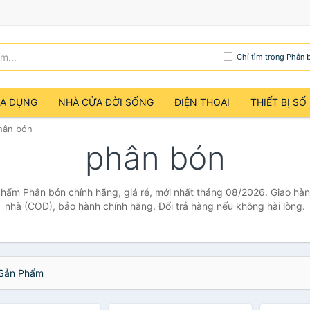
Chỉ tìm trong Phân 
IA DỤNG
NHÀ CỬA ĐỜI SỐNG
ĐIỆN THOẠI
THIẾT BỊ SỐ
hân bón
phân bón
hẩm Phân bón chính hãng, giá rẻ, mới nhất tháng 08/2026. Giao hàng
nhà (COD), bảo hành chính hãng. Đổi trả hàng nếu không hài lòng.
Sản Phẩm