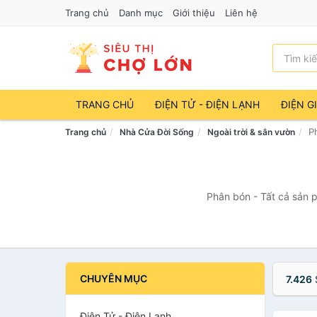
Trang chủ
Danh mục
Giới thiệu
Liên hệ
TRANG CHỦ
ĐIỆN TỬ - ĐIỆN LẠNH
ĐIỆN G
P
Trang chủ
Nhà Cửa Đời Sống
Ngoài trời & sân vườn
Phân bón - Tất cả sản p
CHUYÊN MỤC
7.426
Điện Tử - Điện Lạnh