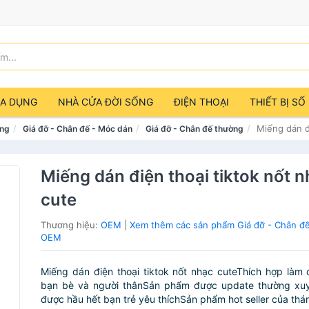
IA DỤNG
NHÀ CỬA ĐỜI SỐNG
ĐIỆN THOẠI
THIẾT BỊ SỐ
Miếng dán đ
ảng
Giá đỡ - Chân đế - Móc dán
Giá đỡ - Chân đế thường
Miếng dán điện thoại tiktok nốt 
cute
Thương hiệu:
OEM
|
Xem thêm các sản phẩm Giá đỡ - Chân đ
OEM
Miếng dán điện thoại tiktok nốt nhạc cuteThích hợp làm
bạn bè và người thânSản phẩm được update thường x
được hầu hết bạn trẻ yêu thíchSản phẩm hot seller của thán