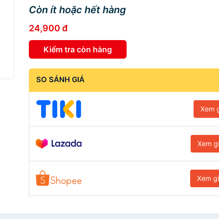
Còn ít hoặc hết hàng
24,900 đ
Kiểm tra còn hàng
SO SÁNH GIÁ
Xem g
Xem g
Xem g