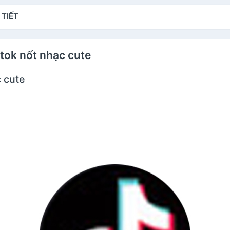
 TIẾT
ktok nốt nhạc cute
c cute