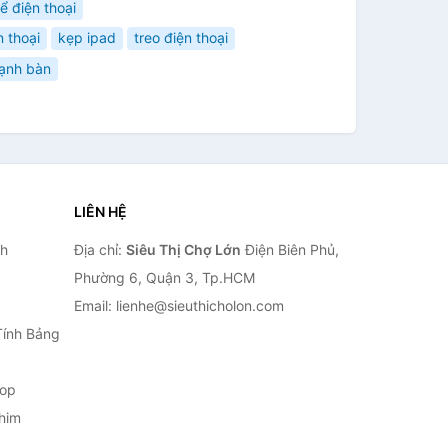
ể điện thoại
n thoại
kẹp ipad
treo điện thoại
cạnh bàn
LIÊN HỆ
nh
Địa chỉ:
Siêu Thị Chợ Lớn
Điện Biên Phủ,
Phường 6, Quận 3, Tp.HCM
Email: lienhe@sieuthicholon.com
Tính Bảng
top
him