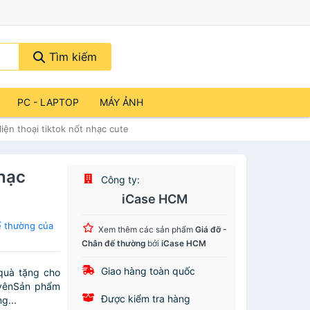
Tìm kiếm
PC - LAPTOP
MÁY ẢNH
iện thoại tiktok nốt nhạc cute
nhạc
Công ty:
iCase HCM
ế thường của
Xem thêm các sản phẩm
Giá đỡ -
Chân đế thường
bởi
iCase HCM
Giao hàng toàn quốc
 quà tặng cho
uyênSản phẩm
Được kiểm tra hàng
g...