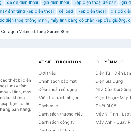
g
đế để điện thoại
giá điện thoại
kẹp điện thoại để bàn
giá đ
 máy ảnh tặng kẹp điện thoại
kệ ipad
kẹp điện thoại
giá đỡ điệ
 đỡ điện thoại thông minh , máy tính bảng có chân kẹp đầu giường, 
 Collagen Volume Lifting Serum 80ml
VỀ SIÊU THỊ CHỢ LỚN
CHUYÊN MỤC
Giới thiệu
Điện Tử - Điện Lạ
ác thiết bị điện
Chính sách bảo mật
Điện Gia Dụng
thoại, máy tính
Điều khoản sử dụng
Nhà Cửa Đời Sống
 máy vi tính, máy
 nỗ lực không
Miễn trừ trách nhiệm
Điện Thoại - Máy 
giúp bạn có thể
Danh mục
Thiết Bị Số
không bán hàng.
Danh sách thương hiệu
Máy Vi Tính - Lap
Danh sách công ty
Máy Ảnh - Quay P
Danh sách từ khóa