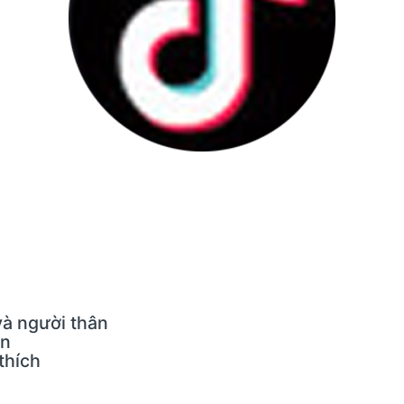
và người thân
ên
thích