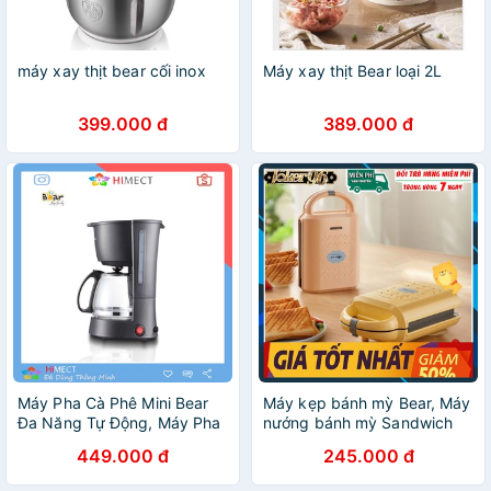
máy xay thịt bear cối inox
Máy xay thịt Bear loại 2L
399.000 đ
389.000 đ
Máy Pha Cà Phê Mini Bear
Máy kẹp bánh mỳ Bear, Máy
Đa Năng Tự Động, Máy Pha
nướng bánh mỳ Sandwich
Trà Bear KFJ-403 - Himect
Bear DBC-P06N2 . BẢO
449.000 đ
245.000 đ
HÀNH 6 THÁNG