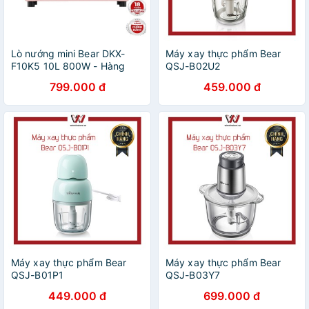
Lò nướng mini Bear DKX-
Máy xay thực phẩm Bear
F10K5 10L 800W - Hàng
QSJ-B02U2
chính hãng - Bảo hành 18
799.000 đ
459.000 đ
tháng. Lò nướng Bear
Máy xay thực phẩm Bear
Máy xay thực phẩm Bear
QSJ-B01P1
QSJ-B03Y7
449.000 đ
699.000 đ