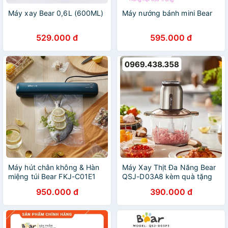
Máy xay Bear 0,6L (600ML)
Máy nướng bánh mini Bear
529.000 đ
595.000 đ
Máy hút chân không & Hàn
Máy Xay Thịt Đa Năng Bear
miệng túi Bear FKJ-C01E1
QSJ-D03A8 kèm quà tặng
cao cấp chính hãng BEAR
của bear ( BẢN MỚI 2022)
950.000 đ
390.000 đ