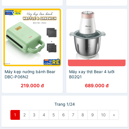
Máy kẹp nướng bánh Bear
Máy xay thịt Bear 4 lưỡi
DBC-P06N2
B02Q1
219.000 đ
689.000 đ
Trang 1/24
1
2
3
4
5
6
7
8
9
10
»