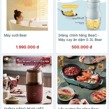
Máy sưởi Bear
[Hàng chính hãng Bear] -
Máy xay ăn dặm 0.3L Bear
GR-B02V2
1.990.000 đ
500.000 đ
CHÍNH HÃNG BEAR VIỆT
Lẩu nướng Đa năng Bear