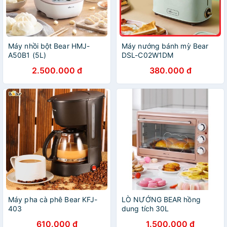
Máy nhồi bột Bear HMJ-
Máy nướng bánh mỳ Bear
A50B1 (5L)
DSL-C02W1DM
2.500.000 đ
380.000 đ
Máy pha cà phê Bear KFJ-
LÒ NƯỚNG BEAR hồng
403
dung tích 30L
610.000 đ
1.500.000 đ