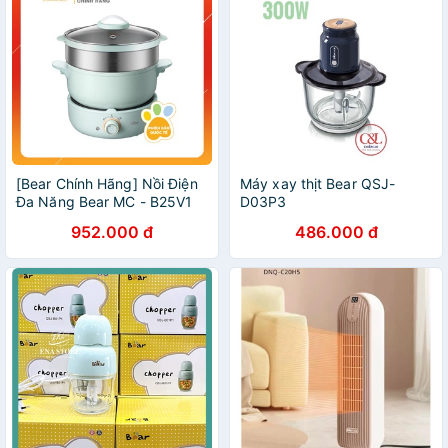
[Bear Chính Hãng] Nồi Điện
Máy xay thịt Bear QSJ-
Đa Năng Bear MC - B25V1
D03P3
(2.5L) (Kèm Lồng Hấp) –
952.000 đ
486.000 đ
Xanh lá