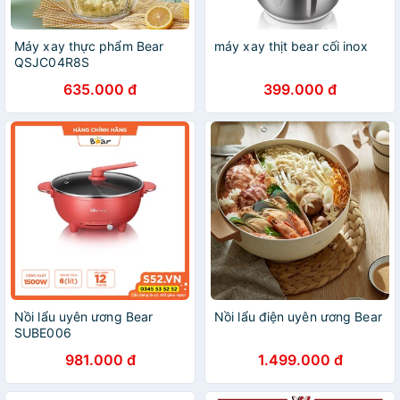
Máy xay thực phẩm Bear
máy xay thịt bear cối inox
QSJC04R8S
635.000 đ
399.000 đ
Nồi lẩu uyên ương Bear
Nồi lẩu điện uyên ương Bear
SUBE006
981.000 đ
1.499.000 đ