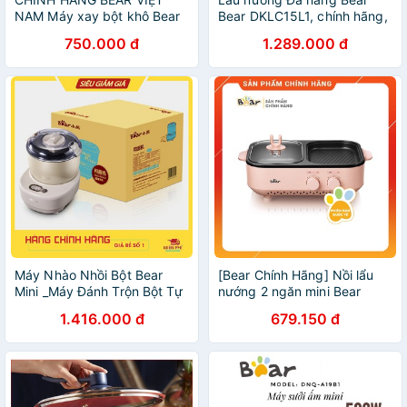
NAM Máy xay bột khô Bear
Bear DKLC15L1, chính hãng,
MDJ-A02G3
bảo hành 12 tháng!
750.000 đ
1.289.000 đ
Máy Nhào Nhồi Bột Bear
[Bear Chính Hãng] Nồi lẩu
Mini _Máy Đánh Trộn Bột Tự
nướng 2 ngăn mini Bear
Động Bear
DKL-C12D1. Hồng đào
1.416.000 đ
679.150 đ