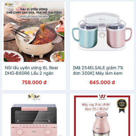
Nồi lẩu uyên ương 6L Bear
[Mã 254ELSALE giảm 7%
DHG-B60R6 Lẩu 2 ngăn
đơn 300K] Máy làm kem
chính hãng bear bảo hành
Bear mini 1Lít Bear đa năng,
759.000 đ
645.000 đ
12 tháng
hàng chính hãng.