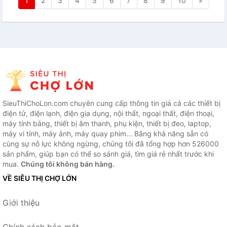
1
2
3
4
5
6
7
8
9
10
»
SieuThiChoLon.com chuyên cung cấp thông tin giá cả các thiết bị
điện tử, điện lạnh, điện gia dụng, nội thất, ngoại thất, điện thoại,
máy tính bảng, thiết bị âm thanh, phụ kiện, thiết bị đeo, laptop,
máy vi tính, máy ảnh, máy quay phim... Bằng khả năng sẵn có
cùng sự nỗ lực không ngừng, chúng tôi đã tổng hợp hơn 526000
sản phẩm, giúp bạn có thể so sánh giá, tìm giá rẻ nhất trước khi
mua.
Chúng tôi không bán hàng.
VỀ SIÊU THỊ CHỢ LỚN
Giới thiệu