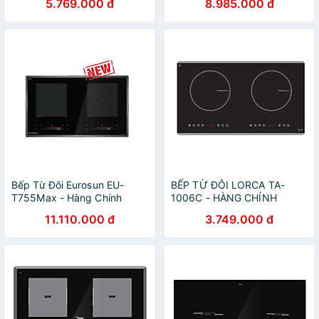
5.769.000 đ
8.985.000 đ
Bếp Từ Đôi Eurosun EU-
BẾP TỪ ĐÔI LORCA TA-
T755Max - Hàng Chính
1006C - HÀNG CHÍNH
Hãng
HÃNG
11.110.000 đ
3.749.000 đ