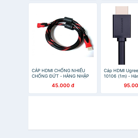
CÁP HDMI CHỐNG NHIỂU
Cáp HDMI Ugre
CHỐNG ĐỨT - HÀNG NHẬP
10106 (1m) - Hà
KHẨU
Hãng
45.000 đ
95.00