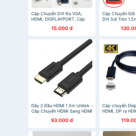
Cáp Chuyển DVI Ra VGA,
Cáp Chuyển Đổi
HDMI, DISPLAYPORT, Cáp
DVI Sợi Tròn 1.5
HDMI, Cáp DVI, Cáp VGa Zin
Chính Hãng Cáp
15.000 đ
130.0
các loại Dùng Cho Laptop,
(24+1) dài 1.5m 
Pc- Loại tố
Ngẫu Nhiên - C
DISPLAYPORT
Dây 2 Đầu HDMI 1.5m Unitek -
Cáp chuyển Disp
Cáp Chuyển HDMI Sang HDMI
HDMI, DP ra HDM
1.5m - Hàng Nhập Khẩu
30hz/ 1080p 60
93.000 đ
119.0
1m8