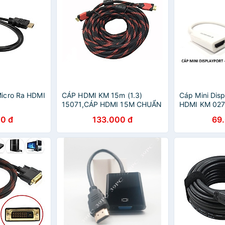
icro Ra HDMI
CÁP HDMI KM 15m (1.3)
Cáp Mini Disp
15071,CÁP HDMI 15M CHUẨN
HDMI KM 027
1.3-HÀNG CHÍNH HÃNG
Cáp chuyển đ
0 đ
133.000 đ
69
Displayport 