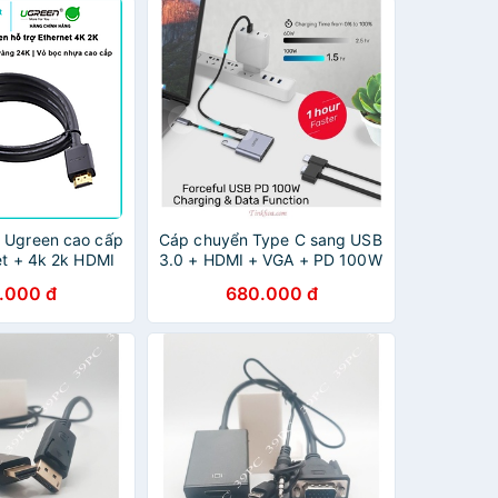
 Ugreen cao cấp
Cáp chuyển Type C sang USB
et + 4k 2k HDMI
3.0 + HDMI + VGA + PD 100W
 Hãng
UNITEK D1049A kèm cáp
.000 đ
680.000 đ
nguồn.TYPE-C -> USB 3.0 +
HDMI + VGA + PD