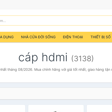
IA DỤNG
NHÀ CỬA ĐỜI SỐNG
ĐIỆN THOẠI
THIẾT BỊ SỐ
cáp hdmi
(3138)
nhất tháng 08/2026. Mua chính hãng với giá tốt nhất, giao hàng tận