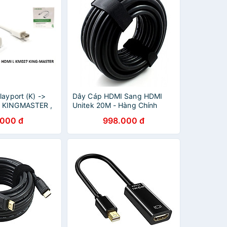
layport (K) ->
Dây Cáp HDMI Sang HDMI
 KINGMASTER ,
Unitek 20M - Hàng Chính
ổi Mini
Hãng
.000 đ
998.000 đ
ra HDMI