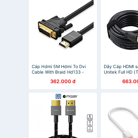
Cáp Hdmi 5M Hdmi To Dvi
Dây Cáp HDMI 
Cable With Braid Hd133 -
Unitek Full HD (
50350 Ugreen ( Hàng Chính
30m) - Hàng Ch
362.000 đ
663.0
Hãng )