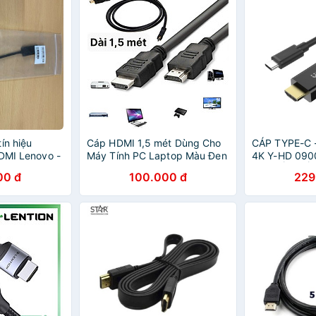
ín hiệu
Cáp HDMI 1,5 mét Dùng Cho
CÁP TYPE-C 
HDMI Lenovo -
Máy Tính PC Laptop Màu Đen
4K Y-HD 090
x2753)
Dây 2 Đầu HDMI Dây Cáp
CHUYỂN ĐỔI
00 đ
100.000 đ
229
Chuyển HDMI Sang HDMI Cao
RA HDMI KIM
Cấp - Hàng Nhập Khẩu - Giao
Màu Ngẫu Nhiên