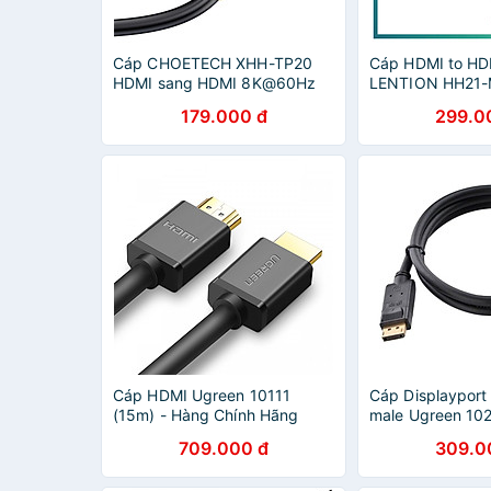
Cáp CHOETECH XHH-TP20
Cáp HDMI to H
HDMI sang HDMI 8K@60Hz
LENTION HH21-
dài 2m (hàng chính hãng)
cao cấp) Hàng 
179.000 đ
299.0
Cáp HDMI Ugreen 10111
Cáp Displayport
(15m) - Hàng Chính Hãng
male Ugreen 10
709.000 đ
309.0