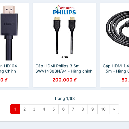
en HD104
Cáp HDMI Philips 3.6m
Cáp HDMI 1.4
ng Chính
SWV1438BN/94 - Hàng chính
1,5m - Hàng 
hãng
0 đ
200.000 đ
80
Trang 1/63
1
2
3
4
5
6
7
8
9
10
»