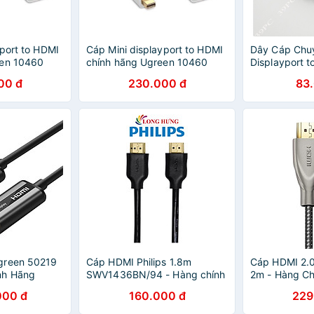
yport to HDMI
Cáp Mini displayport to HDMI
Dây Cáp Chu
een 10460
chính hãng Ugreen 10460
Displayport t
00 đ
230.000 đ
83
green 50219
Cáp HDMI Philips 1.8m
Cáp HDMI 2.
nh Hãng
SWV1436BN/94 - Hàng chính
2m - Hàng Ch
hãng
000 đ
160.000 đ
229