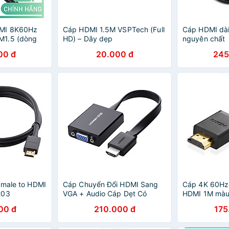
DMI 8K60Hz
Cáp HDMI 1.5M VSPTech (Full
Cáp HDMI dài
M1.5 (dòng
HD) – Dây dẹp
nguyên chất
Chính Hãng
00 đ
20.000 đ
245
 male to HDMI
Cáp Chuyển Đổi HDMI Sang
Cáp 4K 60Hz 
203
VGA + Audio Cáp Dẹt Có
HDMI 1M màu
Nguồn Phụ Ugreen
127CABLE40
00 đ
210.000 đ
175
chính hãng