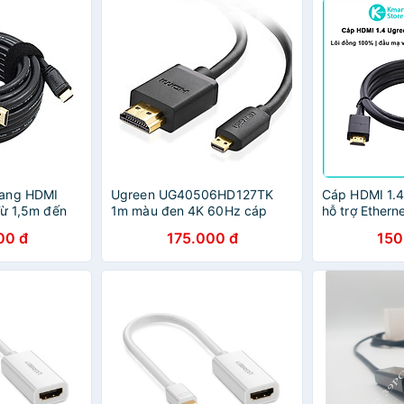
sang HDMI
Ugreen UG40506HD127TK
Cáp HDMI 1.4
Từ 1,5m đến
1m màu đen 4K 60Hz cáp
hỗ trợ Ethern
ính Hãng
Micro HDMI ra HDMI - HÀNG
- Hàng Chính
00 đ
175.000 đ
150
CHÍNH HÃNG