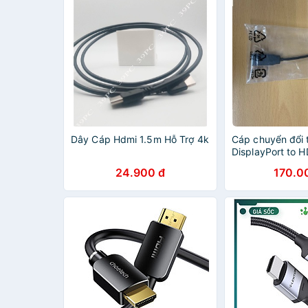
Dây Cáp Hdmi 1.5m Hỗ Trợ 4k
Cáp chuyển đổi t
DisplayPort to 
DP to HDMI (04
24.900 đ
170.0