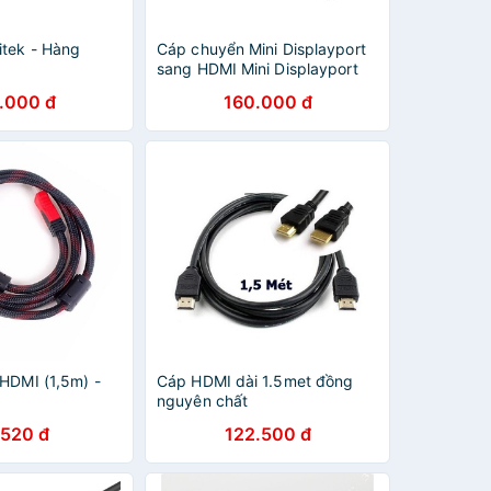
tek - Hàng
Cáp chuyển Mini Displayport
sang HDMI Mini Displayport
To HDMI Cáp Chuyển
.000 đ
160.000 đ
Thunderbolt To HDMI - Hàng
Nhập Khẩu - Giao Màu Ngẫu
Nhiên
 HDMI (1,5m) -
Cáp HDMI dài 1.5met đồng
nguyên chất
.520 đ
122.500 đ