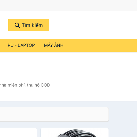
Tìm kiếm
PC - LAPTOP
MÁY ẢNH
 nhà miễn phí, thu hộ COD