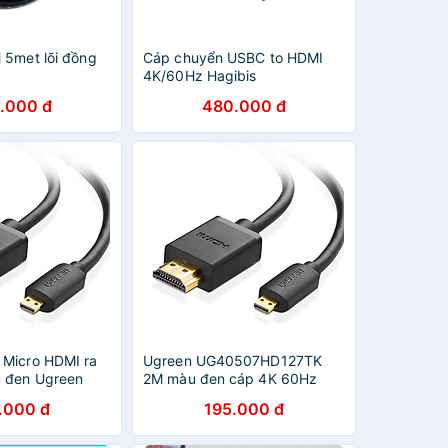
 5met lõi đồng
Cáp chuyển USBC to HDMI
4K/60Hz Hagibis
.000 đ
480.000 đ
Micro HDMI ra
Ugreen UG40507HD127TK
 đen Ugreen
2M màu đen cáp 4K 60Hz
506HD Hàng
Micro HDMI ra HDMI - HÀNG
.000 đ
195.000 đ
CHÍNH HÃNG