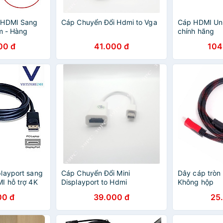
 HDMI Sang
Cáp Chuyển Đổi Hdmi to Vga
Cáp HDMI Uni
m - Hàng
chính hãng
 HDMI to DVI
00 đ
41.000 đ
104
- Giao Màu
ÁP HDMI
layport sang
Cáp Chuyển Đổi Mini
Dây cáp tròn
I hỗ trợ 4K
Displayport to Hdmi
Không hộp
hz cáp dài
00 đ
39.000 đ
25